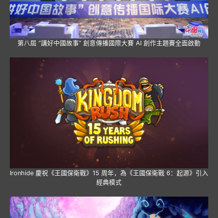
第八屆 “講好中國故事” 創意傳播國際大賽 AI 創作主題賽全面啟動
Ironhide 慶祝《王國保衛戰》15 周年，為《王國保衛戰 6：起源》引入
經典模式