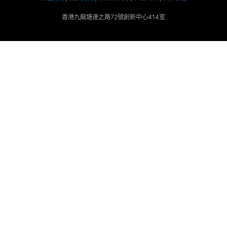
香港九龍塘達之路72號創新中心414室