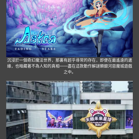
沉浸於一個奇幻魔法世界，那裏有超乎尋常的存在，即便在最遙遠的邊
緣，也暗藏著不為人知的真相——盡在這款動作解謎類銀河惡魔城遊戲
之中。