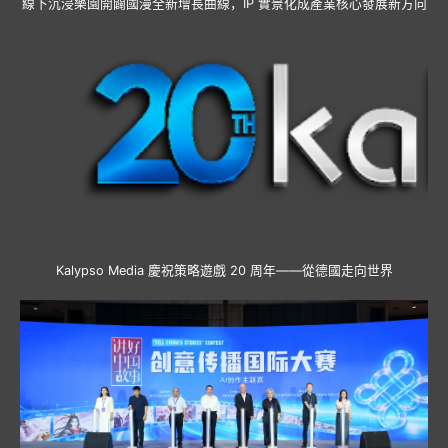
線下沉浸樂園開闢國漫全新增長曲線，IP 實景化成產業核心發展新方向
Kalypso Media 慶祝策略遊戲 20 周年——從德國走向世界