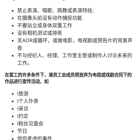
禁止表演、唱歌、跳舞或表演特技;
在摄像头前没有动作捕捉功能
不要站立或身体双重工作
没有相机测试或排练
无ADR或循环，或做电影，电视剧或预告片的背景声
音
不与经纪人、经理、工作室主管或制作人讨论未来的
工作。
在罢工的许多条件下，演员工会成员将放弃为电视或戏剧合同下的
作品进行宣传活动，如
l旅游
l个人外表
l采访
l约定
l粉丝见面会
节日
供您考虑的事件