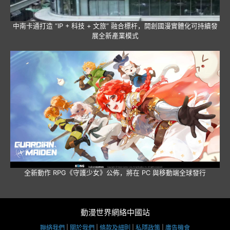
中南卡通打造 “IP + 科技 + 文旅” 融合標杆，開創國漫實體化可持續發
展全新產業模式
全新動作 RPG《守護少女》公佈，將在 PC 與移動端全球發行
動漫世界網絡中國站
聯絡我們
|
關於我們
|
條款及細則
|
私隱政策
|
廣告機會