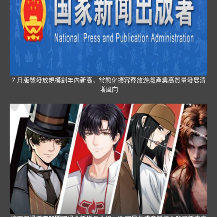
7 月版號發放規模創年內新高，常態化擴容釋放遊戲產業高質量發展清
晰風向