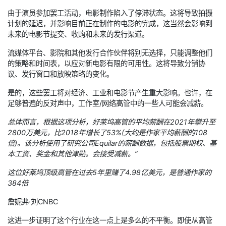
由于演员参加罢工活动，电影制作陷入了停滞状态。这将导致拍摄
计划的延迟，并影响目前正在制作的电影的完成，这当然会影响到
未来的电影节提交、收购和未来的发行渠道。
流媒体平台、影院和其他发行合作伙伴将别无选择，只能调整他们
的策略和时间表，以应对新电影有限的可用性。这将导致分销协
议、发行窗口和放映策略的变化。
是的，这些罢工将对经济、工业和电影节产生重大影响。也许，在
足够普遍的反对声中，工作室/网络高管中的一些人可能会减薪。
总体而言，根据这项分析，好莱坞高管的平均薪酬在2021年攀升至
2800万美元，比2018年增长了53%(大约是作家平均薪酬的108
倍)。该分析使用了研究公司Equilar的薪酬数据，包括股票期权、基
本工资、奖金和其他津贴。会接受减薪。”
这位好莱坞顶级高管在过去5年里赚了4.98亿美元，是普通作家的
384倍
詹妮弗·刘CNBC
这进一步证明了这个行业在这一点上是多么的不平衡。即使从高管