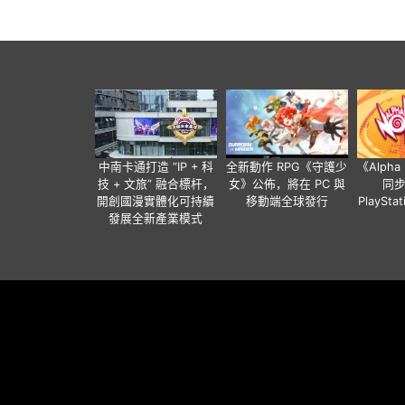
中南卡通打造 “IP + 科
全新動作 RPG《守護少
《Alph
技 + 文旅” 融合標杆，
女》公佈，將在 PC 與
同
開創國漫實體化可持續
移動端全球發行
PlaySta
發展全新產業模式