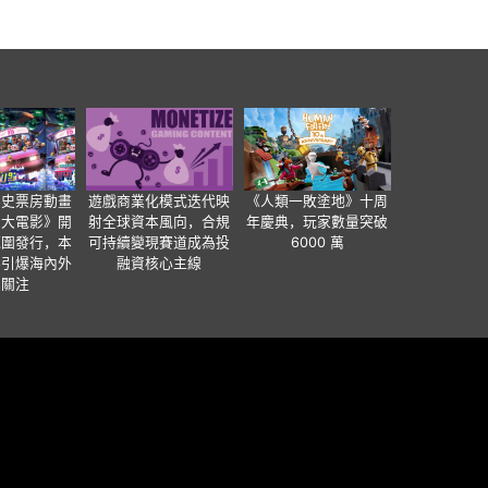
影史票房動畫
遊戲商業化模式迭代映
《人類一敗塗地》十周
爸大電影》開
射全球資本風向，合規
年慶典，玩家數量突破
範圍發行，本
可持續變現賽道成為投
6000 萬
事引爆海內外
融資核心主線
業關注