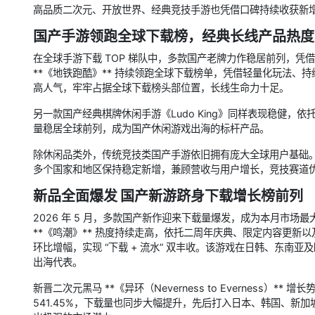
高品质二次元、开放世界、经典竞技手游也凭借口碑持续收获新
国产手游领跑全球下载榜，经典长线产品热度
在全球手游下载 TOP 梯队中，多款国产老牌力作稳居前列，
**《地铁跑酷》** 持续领跑全球下载榜单，凭借轻量化玩法
高人气，牢牢占据全球下载榜头部位置，长线生命力十足。
另一款国产经典棋牌休闲手游《Ludo King》同样表现稳健
量稳居全球前列，成为国产休闲游戏出海的标杆产品。
除休闲品类外，传统竞技类国产手游依旧拥有庞大全球用户基础
多个国家和地区保持稳定新增，兼顾营收与用户增长，竞技赛道
新品全面爆发 国产新游跻身下载增长榜前列
2026 年 5 月，多款国产新作迎来下载量爆发，成为本月市
**《鸣潮》** 热度持续走高，依托二周年庆典、限定内容更新以
环比增幅，实现 “下载 + 流水” 双丰收。该游戏在日韩、东
出海代表。
新晋二次元黑马 **《异环（Neverness to Everness
541.45%，下载量也同步大幅提升，先后打入日本、韩国、新