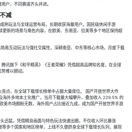
增用户，不同赛道齐头并进。
不减
凭借成熟玩法与全球运营布局，长期收获海量用户。国民级休闲手游
、持续更新的场景与角色内容，在欧美、东南亚、拉美等多个地区保持超
，依托简易互动玩法与强社交属性，深耕南亚、中东等核心市场，月度下载
。腾讯旗下《和平精英》《王者荣耀》凭借超高品牌知名度，在全球
优势难以撼动。
场最大亮点，在全球下载增长榜单中占据大量席位。 国产开放世界大作
及海外多地本土化推广，当月下载量大幅攀升，叠加收入 229.5% 的
南亚及欧美市场圈粉无数，海外用户占比接近九成，成为国产开放世界手游
）** 增长势头迅猛，凭借精良画面与特色玩法快速出圈，不仅收入环比暴涨
加坡等多个国家和地区榜单，上线不久便跻身全球下载增长队列，展现