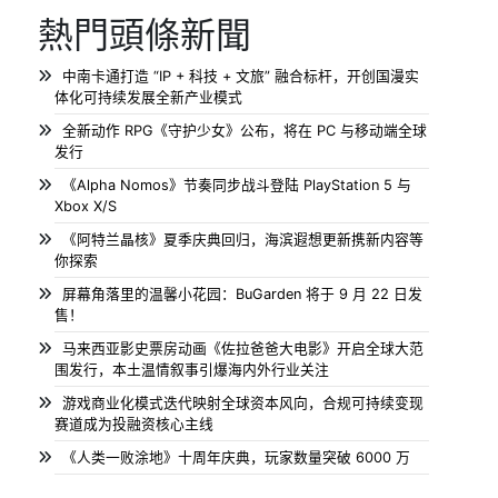
熱門頭條新聞
中南卡通打造 “IP + 科技 + 文旅” 融合标杆，开创国漫实
体化可持续发展全新产业模式
全新动作 RPG《守护少女》公布，将在 PC 与移动端全球
发行
《Alpha Nomos》节奏同步战斗登陆 PlayStation 5 与
Xbox X/S
《阿特兰晶核》夏季庆典回归，海滨遐想更新携新内容等
你探索
屏幕角落里的温馨小花园：BuGarden 将于 9 月 22 日发
售！
马来西亚影史票房动画《佐拉爸爸大电影》开启全球大范
围发行，本土温情叙事引爆海内外行业关注
游戏商业化模式迭代映射全球资本风向，合规可持续变现
赛道成为投融资核心主线
《人类一败涂地》十周年庆典，玩家数量突破 6000 万