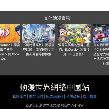
其他動漫資訊
a Nomos》節奏
《阿特蘭晶核》夏季慶
螢幕角落裏的溫馨小花
馬來西亞
步戰鬥登陸
典回歸，海濱遐想更新
園：BuGarden 將於 9
《佐拉爸
tion 5 與 Xbox
攜新內容等你探索
月 22 日發售！
啟全球大
X/S
土溫情敘
行
動漫世界網絡中國站
聯絡我們
|
關於我們
|
條款及細則
|
私隱政策
|
廣告機會
香港九龍塘達之路72號創新中心414室