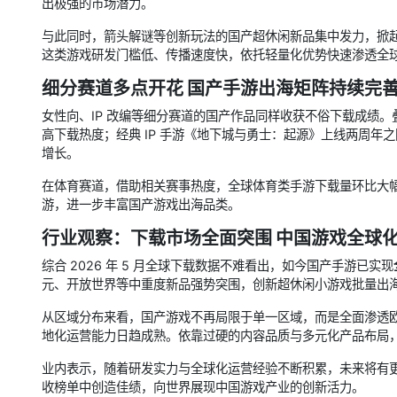
出极强的市场潜力。
与此同时，箭头解谜等创新玩法的国产超休闲新品集中发力，掀
这类游戏研发门槛低、传播速度快，依托轻量化优势快速渗透全
细分赛道多点开花 国产手游出海矩阵持续完
女性向、IP 改编等细分赛道的国产作品同样收获不俗下载成绩
高下载热度；经典 IP 手游《地下城与勇士：起源》上线两周
增长。
在体育赛道，借助相关赛事热度，全球体育类手游下载量环比大
游，进一步丰富国产游戏出海品类。
行业观察：下载市场全面突围 中国游戏全球
综合 2026 年 5 月全球下载数据不难看出，如今国产手游已实现
元、开放世界等中重度新品强势突围，创新超休闲小游戏批量出
从区域分布来看，国产游戏不再局限于单一区域，而是全面渗透
地化运营能力日趋成熟。依靠过硬的内容品质与多元化产品布局
业内表示，随着研发实力与全球化运营经验不断积累，未来将有
收榜单中创造佳绩，向世界展现中国游戏产业的创新活力。