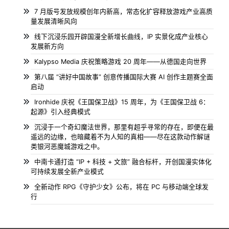
7 月版号发放规模创年内新高，常态化扩容释放游戏产业高质
量发展清晰风向
线下沉浸乐园开辟国漫全新增长曲线，IP 实景化成产业核心
发展新方向
Kalypso Media 庆祝策略游戏 20 周年——从德国走向世界
第八届 “讲好中国故事” 创意传播国际大赛 AI 创作主题赛全面
启动
Ironhide 庆祝《王国保卫战》15 周年，为《王国保卫战 6：
起源》引入经典模式
沉浸于一个奇幻魔法世界，那里有超乎寻常的存在，即便在最
遥远的边缘，也暗藏着不为人知的真相——尽在这款动作解谜
类银河恶魔城游戏之中。
中南卡通打造 “IP + 科技 + 文旅” 融合标杆，开创国漫实体化
可持续发展全新产业模式
全新动作 RPG《守护少女》公布，将在 PC 与移动端全球发
行