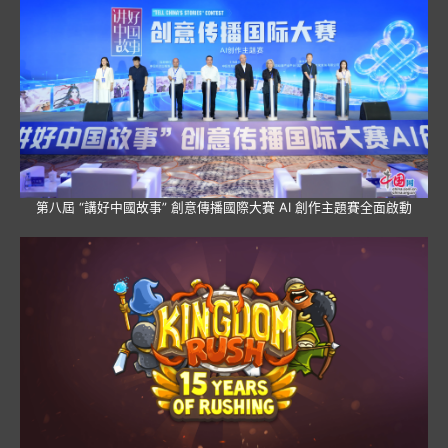
第八屆 “講好中國故事” 創意傳播國際大賽 AI 創作主題賽全面啟動