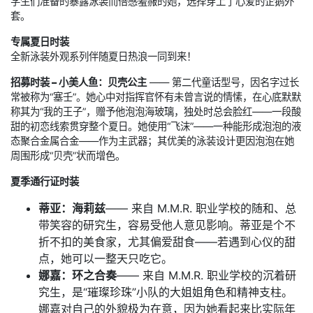
学生们准备的暴露泳装而倍感羞赧的她，选择穿上了心爱的企鹅外
套。
专属夏日时装
全新泳装外观系列伴随夏日热浪一同到来！
招募时装 – 小美人鱼：贝壳公主
—— 第二代童话型号，因名字过长
常被称为“塞壬”。她心中对指挥官怀有未曾言说的情愫，在心底默默
称其为“我的王子”，赠予他泡泡海玻璃，独处时总会脸红——一段酸
甜的初恋线索贯穿整个夏日。她使用“飞沫”——一种能形成泡泡的液
态聚合金属合金——作为主武器；其优美的泳装设计更因泡泡在她
周围形成“贝壳”状而增色。
夏季通行证时装
蒂亚：海莉兹
—— 来自 M.M.R. 职业学校的随和、总
带笑容的研究生，容易受他人意见影响。蒂亚是个不
折不扣的美食家，尤其偏爱甜食——若遇到心仪的甜
点，她可以一整天只吃它。
娜嘉：环之合奏
—— 来自 M.M.R. 职业学校的沉着研
究生，是“璀璨珍珠”小队的大姐姐角色和精神支柱。
娜嘉对自己的外貌极为在意，因为她看起来比实际年