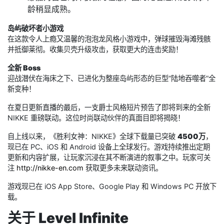
龄稍显成熟。
岛屿破坏者小游戏
在这款令人上瘾又温馨的泡泡龙风格小游戏中，弹球摧毁海滩残骸
并抵御莱彻。收集贝壳升级攻击，获取更大的连击奖励！
全新 Boss
迎战潜伏在海床之下、已进化为整座岛屿形态的巨型“陆地吞噬者”全
新变种！
在夏日更新直播的最后，一支爵士风格短片预告了即将到来的全新
NIKKE 重磅联动。这位时尚联动伙伴的真面目即将揭晓！
自上线以来，《胜利女神：NIKKE》全球下载量已突破
4500万
，
现已在 PC、iOS 和 Android 设备上全球发行。游戏持续推出定期
更新和内容扩展，让玩家沉浸在其不断演进的叙事之中。玩家可关
注
http://nikke-en.com
获取更多未来联动资讯。
游戏现已在 iOS App Store、Google Play 和 Windows PC 开放下
载。
关于 Level Infinite