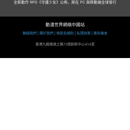
全新動作 RPG《守護少女》公佈，將在 PC 與移動端全球發行
動漫世界網絡中國站
聯絡我們
|
關於我們
|
條款及細則
|
私隱政策
|
廣告機會
香港九龍塘達之路72號創新中心414室