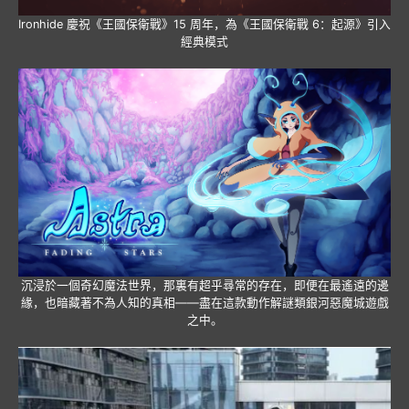
Ironhide 慶祝《王國保衛戰》15 周年，為《王國保衛戰 6：起源》引入
經典模式
沉浸於一個奇幻魔法世界，那裏有超乎尋常的存在，即便在最遙遠的邊
緣，也暗藏著不為人知的真相——盡在這款動作解謎類銀河惡魔城遊戲
之中。