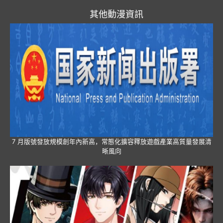
其他動漫資訊
7 月版號發放規模創年內新高，常態化擴容釋放遊戲產業高質量發展清
晰風向