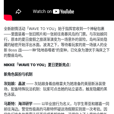
全新剧情活动「WAVE TO YOU」始于指挥官收到一个神秘包裹
——里面装着一张旧照片和一张前往南暴风岛的门票。与灰姑娘同
行，原本的夏日度假之旅逐渐演变为一场意外的冒险，岛屿深处隐
藏的秘密开始浮出水面。波涛之下，等待着玩家的是一场骇人的全
新 Boss 战——一种“陆地吞噬者”的变种，已化身为潜伏于海床之下
的整座岛屿。
NIKKE「WAVE TO YOU」夏日更新亮点：
新角色装扮与机制
灰姑娘：晶波
—— 灰姑娘身着由格雷夫为她准备的美丽新泳装登
场，配备特殊玩法机制：玩家可点击她的站立姿态，触发隐藏的黑
色泳装。
马斯特：海洋研学
—— 以毕业旅行为名义，与学生蒂亚和娜嘉一同
前往海边。警觉性极高的马斯特怀疑这场假期实则是一次考验。因