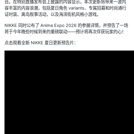
台。在特别直播发布会上披露的内容显示，本次更新将带来一波内
容丰富的内容浪潮，包括夏日角色 variants、专属招募和时尚通行
证时装、离岛叙事活动，以及海滨街机风格小游戏。
NIKKE 同时公布了 Anime Expo 2026 的参展详情，并预告了一场
将于今年晚些时候到来的重磅联动——预计将再次俘获玩家的心！
点击观看全新 NIKKE 夏日更新预告片：