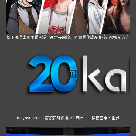
線下沉浸樂園開闢國漫全新增長曲線，IP 實景化成產業核心發展新方向
Kalypso Media 慶祝策略遊戲 20 周年——從德國走向世界