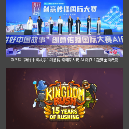
第八屆 “講好中國故事” 創意傳播國際大賽 AI 創作主題賽全面啟動