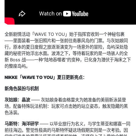
全新剧情活动「WAVE TO YOU」始于指挥官收到一个神秘包裹
——里面装着一张旧照片和一张前往南暴风岛的门票。与灰姑娘同
行，原本的夏日度假之旅逐渐演变为一场意外的冒险，岛屿深处隐
藏的秘密开始浮出水面。波涛之下，等待着玩家的是一场骇人的全
新 Boss 战——一种“陆地吞噬者”的变种，已化身为潜伏于海床之下
的整座岛屿。
NIKKE「WAVE TO YOU」夏日更新亮点：
新角色装扮与机制
灰姑娘：晶波
—— 灰姑娘身着由格雷夫为她准备的美丽新泳装登
场，配备特殊玩法机制：玩家可点击她的站立姿态，触发隐藏的黑
色泳装。
马斯特：海洋研学
—— 以毕业旅行为名义，与学生蒂亚和娜嘉一同
前往海边。警觉性极高的马斯特怀疑这场假期实则是一次考验。因