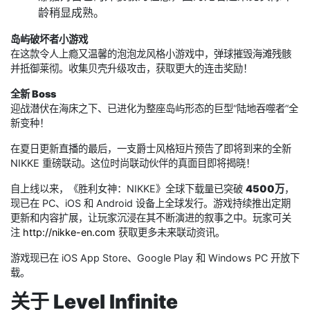
龄稍显成熟。
岛屿破坏者小游戏
在这款令人上瘾又温馨的泡泡龙风格小游戏中，弹球摧毁海滩残骸
并抵御莱彻。收集贝壳升级攻击，获取更大的连击奖励！
全新 Boss
迎战潜伏在海床之下、已进化为整座岛屿形态的巨型“陆地吞噬者”全
新变种！
在夏日更新直播的最后，一支爵士风格短片预告了即将到来的全新
NIKKE 重磅联动。这位时尚联动伙伴的真面目即将揭晓！
自上线以来，《胜利女神：NIKKE》全球下载量已突破
4500万
，
现已在 PC、iOS 和 Android 设备上全球发行。游戏持续推出定期
更新和内容扩展，让玩家沉浸在其不断演进的叙事之中。玩家可关
注
http://nikke-en.com
获取更多未来联动资讯。
游戏现已在 iOS App Store、Google Play 和 Windows PC 开放下
载。
关于 Level Infinite