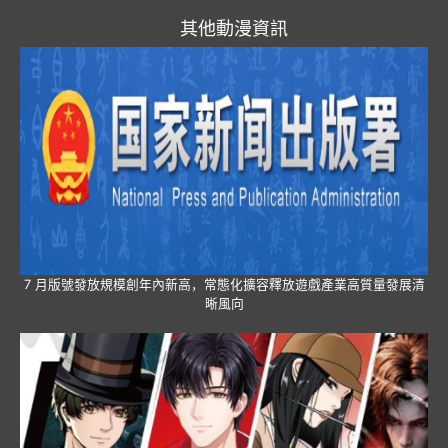
其他動漫資訊
7 月版號發放規模創年內新高，常態化擴容釋放遊戲產業高質量發展清
晰風向