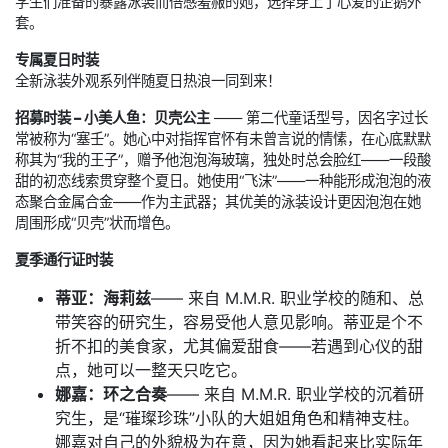
学生们准备的暴露泳装而倍感羞赧的她，选择穿上了心爱的企鹅外
套。
专属夏日时装
全新泳装外观系列伴随夏日热浪一同到来！
招募时装 – 小美人鱼：贝壳公主
—— 第二代童话型号，因名字过长
常被称为“塞壬”。她心中对指挥官怀有未曾言说的情愫，在心底默默
称其为“我的王子”，赠予他泡泡海玻璃，独处时总会脸红——一段酸
甜的初恋线索贯穿整个夏日。她使用“飞沫”——一种能形成泡泡的液
态聚合金属合金——作为主武器；其优美的泳装设计更因泡泡在她
周围形成“贝壳”状而增色。
夏季通行证时装
蒂亚：海莉兹
—— 来自 M.M.R. 职业学校的随和、总
带笑容的研究生，容易受他人意见影响。蒂亚是个不
折不扣的美食家，尤其偏爱甜食——若遇到心仪的甜
点，她可以一整天只吃它。
娜嘉：环之合奏
—— 来自 M.M.R. 职业学校的沉着研
究生，是“璀璨珍珠”小队的大姐姐角色和精神支柱。
娜嘉对自己的外貌极为在意，因为她看起来比实际年