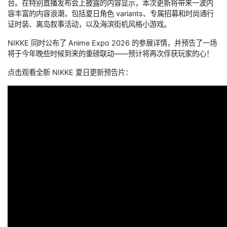
台。在特别直播发布会上披露的内容显示，本次更新将带来一波内
容丰富的内容浪潮，包括夏日角色 variants、专属招募和时尚通行
证时装、离岛叙事活动，以及海滨街机风格小游戏。
NIKKE 同时公布了 Anime Expo 2026 的参展详情，并预告了一场
将于今年晚些时候到来的重磅联动——预计将再次俘获玩家的心！
点击观看全新 NIKKE 夏日更新预告片：