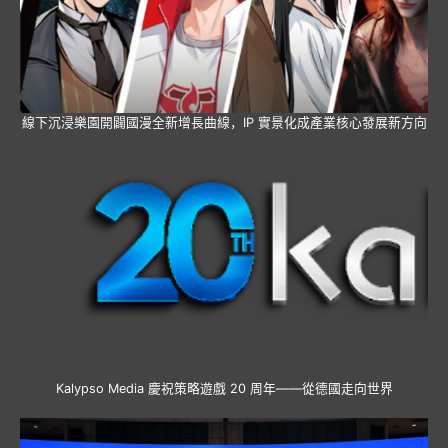
線下沉浸樂園開闢國漫全新增長曲線，IP 實景化成產業核心發展新方向
Kalypso Media 慶祝策略遊戲 20 周年——從德國走向世界