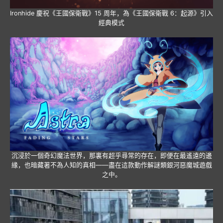
Ironhide 慶祝《王國保衛戰》15 周年，為《王國保衛戰 6：起源》引入
經典模式
沉浸於一個奇幻魔法世界，那裏有超乎尋常的存在，即便在最遙遠的邊
緣，也暗藏著不為人知的真相——盡在這款動作解謎類銀河惡魔城遊戲
之中。