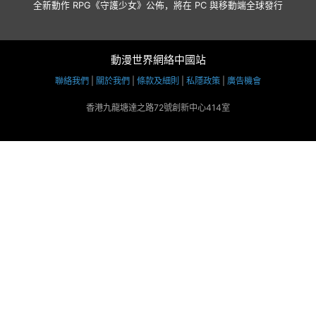
全新動作 RPG《守護少女》公佈，將在 PC 與移動端全球發行
動漫世界網絡中國站
聯絡我們
|
關於我們
|
條款及細則
|
私隱政策
|
廣告機會
香港九龍塘達之路72號創新中心414室