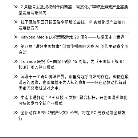
7 月版号发放规模创年内新高，常态化扩容释放游戏产业高质
量发展清晰风向
线下沉浸乐园开辟国漫全新增长曲线，IP 实景化成产业核心
发展新方向
Kalypso Media 庆祝策略游戏 20 周年——从德国走向世界
第八届 “讲好中国故事” 创意传播国际大赛 AI 创作主题赛全面
启动
Ironhide 庆祝《王国保卫战》15 周年，为《王国保卫战 6：
起源》引入经典模式
沉浸于一个奇幻魔法世界，那里有超乎寻常的存在，即便在最
遥远的边缘，也暗藏着不为人知的真相——尽在这款动作解谜
类银河恶魔城游戏之中。
中南卡通打造 “IP + 科技 + 文旅” 融合标杆，开创国漫实体化
可持续发展全新产业模式
全新动作 RPG《守护少女》公布，将在 PC 与移动端全球发
行