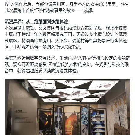
界”的创作幕后，而那位说着川普、身手不凡的女主角冯宝宝，也在
此次展览中首度“回归”她故事里的故乡——成都。
沉浸异界：从二维纸面到多维体验
本次展览由磨铁、阅文集团与腾讯动漫联合策划呈现。现场不仅集
中展出了跨越十年的数百幅精选原画，更通过多个精心设计的沉浸
式展区，将漫画中龙虎山、天下会、碧游村等经典场景进行实体还
原，让参观者仿佛一步踏入“异人”的江湖。
展览巧妙运用数字交互技术，生动再现“八奇技”等核心设定的视觉奇
观。观众可近距离感受“炁”的流动与“术”的变幻，在光影与科技的融
合中，获得超越纸质阅读的沉浸式体验。