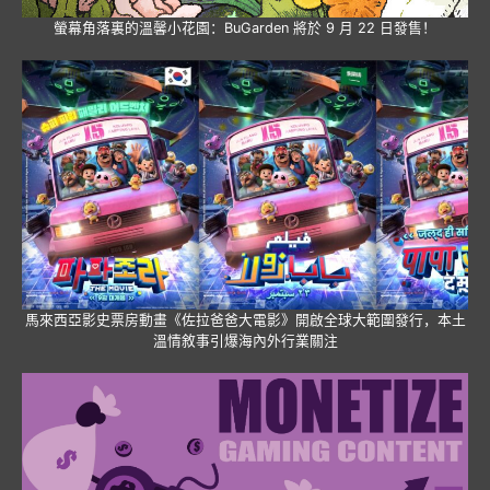
螢幕角落裏的溫馨小花園：BuGarden 將於 9 月 22 日發售！
馬來西亞影史票房動畫《佐拉爸爸大電影》開啟全球大範圍發行，本土
溫情敘事引爆海內外行業關注