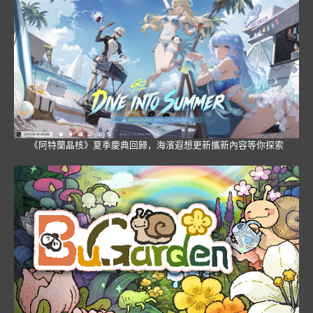
《阿特蘭晶核》夏季慶典回歸，海濱遐想更新攜新內容等你探索