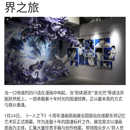
界之旅
当一口地道的四川话在漫画中响起，当“炁体源流”“金光咒”等道法异
能跃然纸上，一部承载着十年时光的国漫经典，正以最本真的方式
与观众重逢。
1月24日，《一人之下》十周年漫画原画展全国首站在成都东郊记忆
艺术区正式揭幕。作为连载十年的国漫标杆之作，展览首次以漫画
原画为主体，汇集大量珍贵手稿与创作档案，带领观众步入“异人世