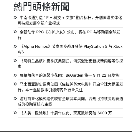
熱門頭條新聞
中南卡通打造 “IP + 科技 + 文旅” 融合标杆，开创国漫实体化
可持续发展全新产业模式
全新动作 RPG《守护少女》公布，将在 PC 与移动端全球发
行
《Alpha Nomos》节奏同步战斗登陆 PlayStation 5 与 Xbox
X/S
《阿特兰晶核》夏季庆典回归，海滨遐想更新携新内容等你探
索
屏幕角落里的温馨小花园：BuGarden 将于 9 月 22 日发售！
马来西亚影史票房动画《佐拉爸爸大电影》开启全球大范围发
行，本土温情叙事引爆海内外行业关注
游戏商业化模式迭代映射全球资本风向，合规可持续变现赛道
成为投融资核心主线
《人类一败涂地》十周年庆典，玩家数量突破 6000 万