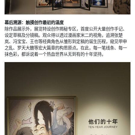
幕后溯源：触摸创作最初的温度
除作品展示外，展览特设创作揭秘专区，首度公开大量创作手记、
设定草稿及分镜稿。观众得以透过漫画家米二的视角，追溯张楚
岚、冯宝宝、王也等经典角色从雏形到定稿的诞生历程，窥见甲申
之乱、罗天大醮等宏大篇章的构思原点。在此，每一笔线条、每一
抹色彩，都诉说着一个热血世界从无到有的十年坚持。