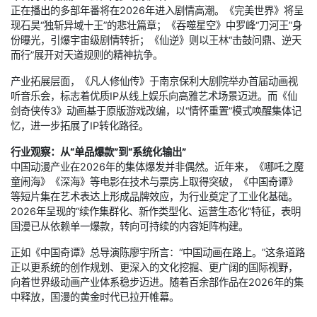
正在播出的多部年番将在2026年进入剧情高潮。《完美世界》将呈
现石昊“独斩异域十王”的悲壮篇章；《吞噬星空》中罗峰“刀河王”身
份曝光，引爆宇宙级剧情转折；《仙逆》则以王林“击鼓问鼎、逆天
而行”展开对天道规则的精神抗争。
产业拓展层面，《凡人修仙传》于南京保利大剧院举办首届动画视
听音乐会，标志着优质IP从线上娱乐向高雅艺术场景迈进。而《仙
剑奇侠传3》动画基于原版游戏改编，以“情怀重置”模式唤醒集体记
忆，进一步拓展了IP转化路径。
行业观察：从“单品爆款”到“系统化输出”
中国动漫产业在2026年的集体爆发并非偶然。近年来，《哪吒之魔
童闹海》《深海》等电影在技术与票房上取得突破，《中国奇谭》
等短片集在艺术表达上形成品牌效应，为行业奠定了工业化基础。
2026年呈现的“续作集群化、新作类型化、运营生态化”特征，表明
国漫已从依赖单一爆款，转向可持续的内容矩阵构建。
正如《中国奇谭》总导演陈廖宇所言：“中国动画在路上。”这条道路
正以更系统的创作规划、更深入的文化挖掘、更广阔的国际视野，
向着世界级动画产业体系稳步迈进。随着百余部作品在2026年的集
中释放，国漫的黄金时代已拉开帷幕。