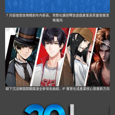
7 月版號發放規模創年內新高，常態化擴容釋放遊戲產業高質量發展清
晰風向
線下沉浸樂園開闢國漫全新增長曲線，IP 實景化成產業核心發展新方向