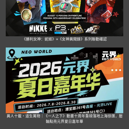
《勝利女神：妮姬》×《女神異聞錄》系列聯動確認
異人十載・道生萬物｜《一人之下》動畫十周年重磅落地上海徐匯，壓
軸點亮元界夏日嘉年華