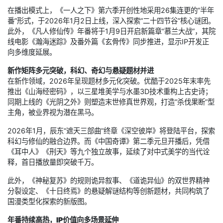
在播出模式上，《一人之下》第六季开创性地采用26集连更的“半年
番”形式，于2026年1月2日上线，深入探索“二十四节谷”核心谜团。
此外，《凡人修仙传》年番将于1月9日开启新篇章“慕兰大战”，其院
线电影《瀚海迷踪》及番外篇《玄骨传》同步推进，显示IP开发正
向多维度延展。
新作矩阵多元突破，科幻、奇幻与悬疑题材并进
在新作领域，2026年呈现题材多元化突破。优酷于2025年末率先
推出《山海经密码》，以三星堆美学与水墨3D技术重构上古史诗；
同期上线的《光阴之外》则塑造末世修真世界观，打造“杀伐果断”型
主角，被业界视为潜在黑马。
2026年1月，辰东“遮天三部曲”终章《深空彼岸》将登陆平台，探索
科幻与修仙的融合边界。而《中国奇谭》第二季元旦开播后，凭借
《耳中人》《刑天》等九个独立故事，延续了对中式美学的当代诠
释，首日播放量即突破千万。
此外，《神秘复苏》的规则诡异叙事、《道诡异仙》的双世界精神
分裂设定、《十日终焉》的悬疑解谜结构等创新题材，共同构筑了
国漫类型化探索的新版图。
年番持续高热，IP价值向多场景延伸