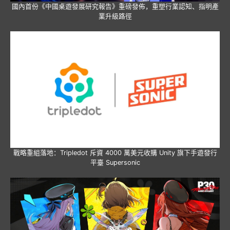
國內首份《中國桌遊發展研究報告》重磅發佈，重塑行業認知、指明產
業升級路徑
戰略重組落地：Tripledot 斥資 4000 萬美元收購 Unity 旗下手遊發行
平臺 Supersonic