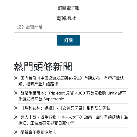
訂閱電子報
電郵地址：
熱門頭條新聞
国内首份《中国桌游发展研究报告》重磅发布，重塑行业认
知、指明产业升级路径
战略重组落地：Tripledot 斥资 4000 万美元收购 Unity 旗下
手游发行平台 Supersonic
《胜利女神：妮姬》×《女神异闻录》系列联动确认
异人十载・道生万物｜《一人之下》动画十周年重磅落地上海
徐汇，压轴点亮元界夏日嘉年华
循着鼻子找到波尔卡