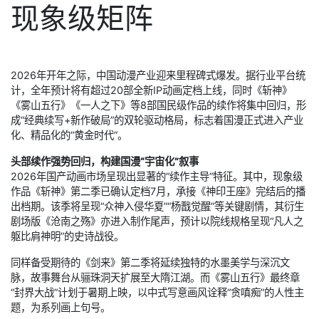
现象级矩阵
2026年开年之际，中国动漫产业迎来里程碑式爆发。据行业平台统
计，全年预计将有超过20部全新IP动画定档上线，同时《斩神》
《雾山五行》《一人之下》等8部国民级作品的续作将集中回归，形
成“经典续写+新作破局”的双轮驱动格局，标志着国漫正式进入产业
化、精品化的“黄金时代”。
头部续作强势回归，构建国漫“宇宙化”叙事
2026年国产动画市场呈现出显著的“续作主导”特征。其中，现象级
作品《斩神》第二季已确认定档7月，承接《神印王座》完结后的播
出档期。该季将呈现“众神入侵华夏”“杨戬觉醒”等关键剧情，其衍生
剧场版《沧南之殇》亦进入制作尾声，预计以院线规格呈现“凡人之
躯比肩神明”的史诗战役。
同样备受期待的《剑来》第二季将延续独特的水墨美学与深沉文
脉，故事舞台从骊珠洞天扩展至大隋江湖。而《雾山五行》最终章
“封界大战”计划于暑期上映，以中式写意画风诠释“贪嗔痴”的人性主
题，为系列画上句号。