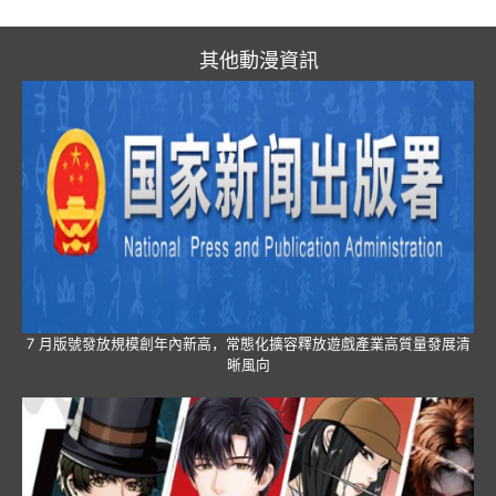
其他動漫資訊
7 月版號發放規模創年內新高，常態化擴容釋放遊戲產業高質量發展清
晰風向