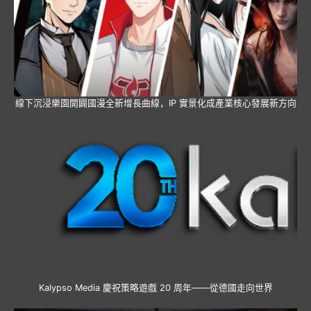
線下沉浸樂園開闢國漫全新增長曲線，IP 實景化成產業核心發展新方向
Kalypso Media 慶祝策略遊戲 20 周年——從德國走向世界