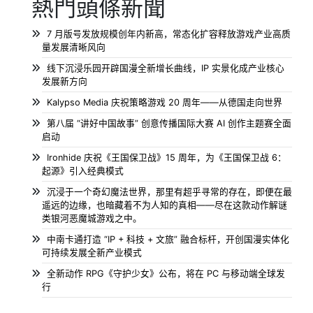
熱門頭條新聞
7 月版号发放规模创年内新高，常态化扩容释放游戏产业高质
量发展清晰风向
线下沉浸乐园开辟国漫全新增长曲线，IP 实景化成产业核心
发展新方向
Kalypso Media 庆祝策略游戏 20 周年——从德国走向世界
第八届 “讲好中国故事” 创意传播国际大赛 AI 创作主题赛全面
启动
Ironhide 庆祝《王国保卫战》15 周年，为《王国保卫战 6：
起源》引入经典模式
沉浸于一个奇幻魔法世界，那里有超乎寻常的存在，即便在最
遥远的边缘，也暗藏着不为人知的真相——尽在这款动作解谜
类银河恶魔城游戏之中。
中南卡通打造 “IP + 科技 + 文旅” 融合标杆，开创国漫实体化
可持续发展全新产业模式
全新动作 RPG《守护少女》公布，将在 PC 与移动端全球发
行