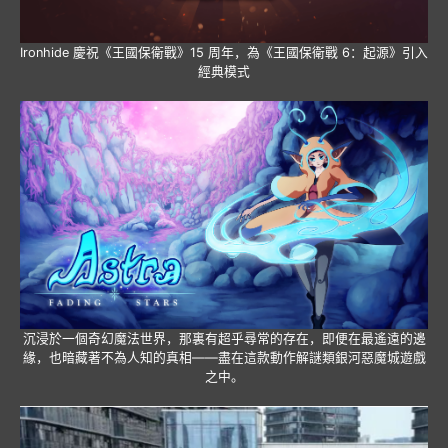
Ironhide 慶祝《王國保衛戰》15 周年，為《王國保衛戰 6：起源》引入
經典模式
沉浸於一個奇幻魔法世界，那裏有超乎尋常的存在，即便在最遙遠的邊
緣，也暗藏著不為人知的真相——盡在這款動作解謎類銀河惡魔城遊戲
之中。