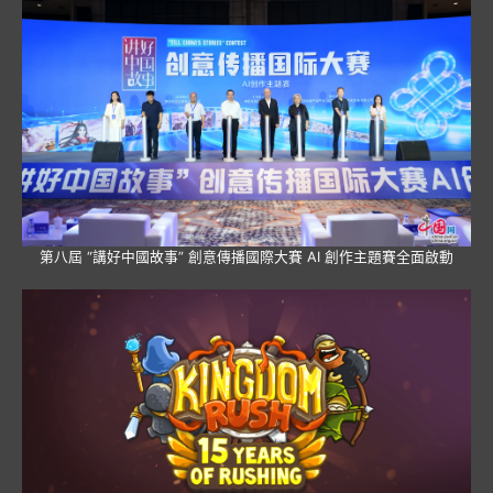
第八屆 “講好中國故事” 創意傳播國際大賽 AI 創作主題賽全面啟動