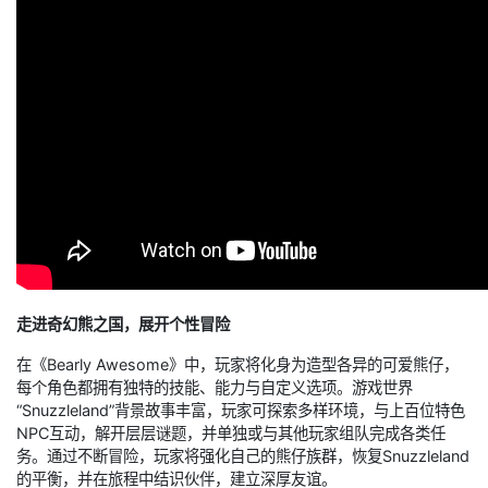
走进奇幻熊之国，展开个性冒险
在《Bearly Awesome》中，玩家将化身为造型各异的可爱熊仔，
每个角色都拥有独特的技能、能力与自定义选项。游戏世界
“Snuzzleland”背景故事丰富，玩家可探索多样环境，与上百位特色
NPC互动，解开层层谜题，并单独或与其他玩家组队完成各类任
务。通过不断冒险，玩家将强化自己的熊仔族群，恢复Snuzzleland
的平衡，并在旅程中结识伙伴，建立深厚友谊。