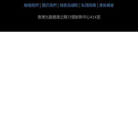
聯絡我們
|
關於我們
|
條款及細則
|
私隱政策
|
廣告機會
香港九龍塘達之路72號創新中心414室