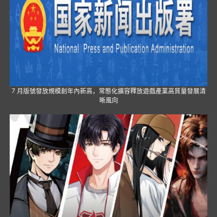
7 月版號發放規模創年內新高，常態化擴容釋放遊戲產業高質量發展清
晰風向