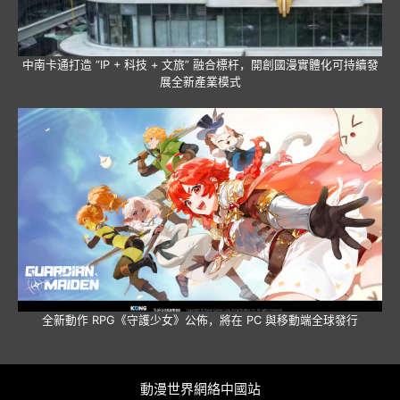
中南卡通打造 “IP + 科技 + 文旅” 融合標杆，開創國漫實體化可持續發
展全新產業模式
全新動作 RPG《守護少女》公佈，將在 PC 與移動端全球發行
動漫世界網絡中國站