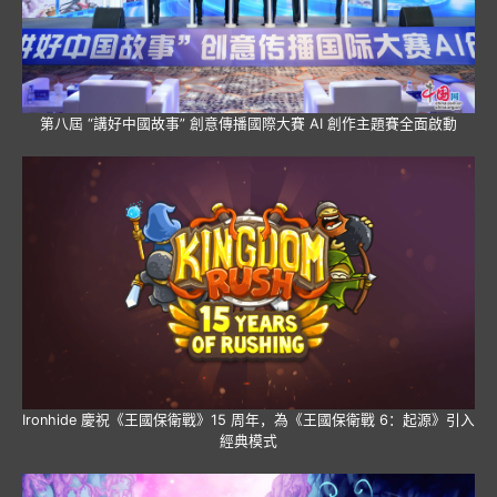
第八屆 “講好中國故事” 創意傳播國際大賽 AI 創作主題賽全面啟動
Ironhide 慶祝《王國保衛戰》15 周年，為《王國保衛戰 6：起源》引入
經典模式