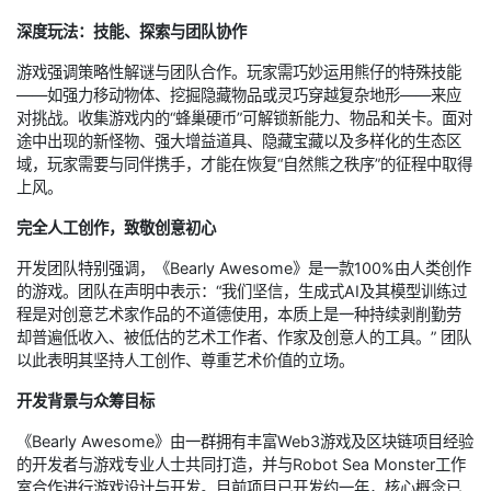
深度玩法：技能、探索与团队协作
游戏强调策略性解谜与团队合作。玩家需巧妙运用熊仔的特殊技能
——如强力移动物体、挖掘隐藏物品或灵巧穿越复杂地形——来应
对挑战。收集游戏内的“蜂巢硬币”可解锁新能力、物品和关卡。面对
途中出现的新怪物、强大增益道具、隐藏宝藏以及多样化的生态区
域，玩家需要与同伴携手，才能在恢复“自然熊之秩序”的征程中取得
上风。
完全人工创作，致敬创意初心
开发团队特别强调，《Bearly Awesome》是一款100%由人类创作
的游戏。团队在声明中表示：“我们坚信，生成式AI及其模型训练过
程是对创意艺术家作品的不道德使用，本质上是一种持续剥削勤劳
却普遍低收入、被低估的艺术工作者、作家及创意人的工具。” 团队
以此表明其坚持人工创作、尊重艺术价值的立场。
开发背景与众筹目标
《Bearly Awesome》由一群拥有丰富Web3游戏及区块链项目经验
的开发者与游戏专业人士共同打造，并与Robot Sea Monster工作
室合作进行游戏设计与开发。目前项目已开发约一年，核心概念已