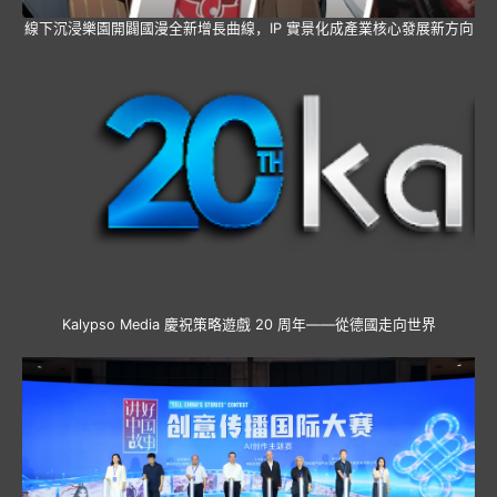
線下沉浸樂園開闢國漫全新增長曲線，IP 實景化成產業核心發展新方向
Kalypso Media 慶祝策略遊戲 20 周年——從德國走向世界