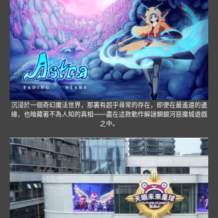
沉浸於一個奇幻魔法世界，那裏有超乎尋常的存在，即便在最遙遠的邊
緣，也暗藏著不為人知的真相——盡在這款動作解謎類銀河惡魔城遊戲
之中。