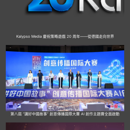
Kalypso Media 慶祝策略遊戲 20 周年——從德國走向世界
第八屆 “講好中國故事” 創意傳播國際大賽 AI 創作主題賽全面啟動