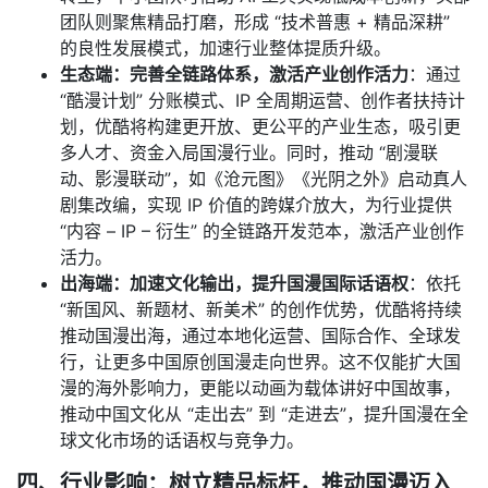
团队则聚焦精品打磨，形成 “技术普惠 + 精品深耕”
的良性发展模式，加速行业整体提质升级。
生态端：完善全链路体系，激活产业创作活力
：通过
“酷漫计划” 分账模式、IP 全周期运营、创作者扶持计
划，优酷将构建更开放、更公平的产业生态，吸引更
多人才、资金入局国漫行业。同时，推动 “剧漫联
动、影漫联动”，如《沧元图》《光阴之外》启动真人
剧集改编，实现 IP 价值的跨媒介放大，为行业提供
“内容 – IP – 衍生” 的全链路开发范本，激活产业创作
活力。
出海端：加速文化输出，提升国漫国际话语权
：依托
“新国风、新题材、新美术” 的创作优势，优酷将持续
推动国漫出海，通过本地化运营、国际合作、全球发
行，让更多中国原创国漫走向世界。这不仅能扩大国
漫的海外影响力，更能以动画为载体讲好中国故事，
推动中国文化从 “走出去” 到 “走进去”，提升国漫在全
球文化市场的话语权与竞争力。
四、行业影响：树立精品标杆，推动国漫迈入