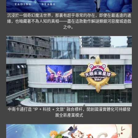
沉浸於一個奇幻魔法世界，那裏有超乎尋常的存在，即便在最遙遠的邊
緣，也暗藏著不為人知的真相——盡在這款動作解謎類銀河惡魔城遊戲
之中。
中南卡通打造 “IP + 科技 + 文旅” 融合標杆，開創國漫實體化可持續發
展全新產業模式