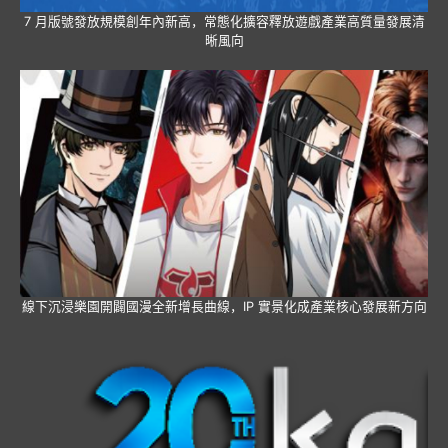
7 月版號發放規模創年內新高，常態化擴容釋放遊戲產業高質量發展清
晰風向
線下沉浸樂園開闢國漫全新增長曲線，IP 實景化成產業核心發展新方向