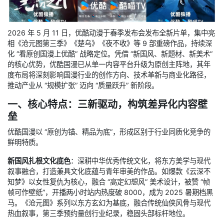
2026 年 5 月 11 日，优酷动漫于春季发布会发布全新片单，集中亮
相《沧元图第三季》《楚乌》《夜不收》等 9 部重磅作品，持续深
化 “看原创国漫上优酷” 战略定位。凭借 “新国风、新题材、新美术”
的核心优势，优酷国漫已从单一内容平台升级为原创主阵地，其年
度布局将深刻影响国漫行业的创作方向、技术革新与商业化路径，
推动产业从 “规模扩张” 迈向 “质量跃升” 新阶段。
一、核心特点：三新驱动，构筑差异化内容壁
垒
优酷国漫以 “原创为锚、精品为底”，形成区别于行业同质化竞争的
鲜明特质。
新国风扎根文化底色
：深耕中华优秀传统文化，将东方美学与现代
叙事融合，打造兼具文化底蕴与青年审美的作品。如爆款《云深不
知梦》以女性复仇为核心，融合 “高定幻想风” 美术设计，被赞 “帧
帧可作壁纸”，开播两小时站内热度破 8000，成为 2025 暑期档黑
马。《沧元图》系列以东方玄幻为基底，融合传统仙侠风骨与现代
热血叙事，第三季预约量创行业纪录，稳固头部标杆地位。