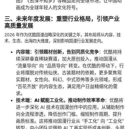
图》《云深不知梦》等精品走向全球市场，让中国动
画成为全球年轻人的文化符号。
三、未来年度发展：重塑行业格局，引领产业
高质量发展
2026 年作为优酷国漫战略深化的关键之年，其布局将从内容、技
术、生态、出海四大维度，深刻影响国漫行业发展走向。
内容端：引领题材创新，告别同质化竞争
：优酷将持
续深耕垂直稀缺赛道，加大原创投入，推动国漫从
“流量导向” 向 “品质导向” 转变。在优酷的带动下，行
业将摆脱对传统仙侠、古装题材的依赖，更多聚焦现
实题材、女性向、科幻、中式恐怖等多元领域，形成
“百花齐放” 的内容生态，满足用户日益精细化的需
求。
技术端：AI 赋能工业化，推动制作效率革命
：优酷将
进一步深化 AI 技术在国漫创作中的应用，从辅助制作
向全流程渗透，降低创作门槛、缩短制作周期、提升
画质标准。这将推动国漫行业从 “手工化” 向 “工业化”
转型，中小团队可借助 AI 工具实现低成本创新，头部