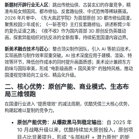
新题材开辟行业无人区
：跳出传统仙侠、古装玄幻的存量竞争，精
准布局女频国风、都市修仙、反套路仙侠、中式恐怖等稀缺赛道。
2026 年片单中，《东大高武学院》为首部原创 3D 都市修仙国漫，
聚焦校园少年成长；《一斩苍穹》主打反套路修仙，讲述断臂少年
的复仇证道之路；《夜不收》作为国内首部 3D 原创反伪英雄动
画，探索异能组织对抗反派的全新叙事，持续拓宽国漫内容边界。
新美术融合技术与匠心
：整合顶尖制作团队，引入 AI 等前沿技术，
实现画质与制作效率双重突破。AI 技术深度应用于建模、渲染、特
效等环节，降低创作成本的同时提升画面质感；美术设计兼顾东方
韵味与国际审美，形成 “电影级画质 + 国风美学” 的独特风格，推动
国漫视觉体验向工业化、精品化升级。
二、核心优势：原创产能、商业模式、生态布
局三维领跑
在国漫行业进入 “提质增效” 的减法周期，优酷凭借三大核心优势，
构建起难以复制的竞争力。
原创产能优势：从爆款黑马到稳定输出
：自 2025 年
10 月战略升级以来，优酷持续加大原创投入，原创项
目占比显著提升，形成 “头部标杆 + 潜力原创” 的矩