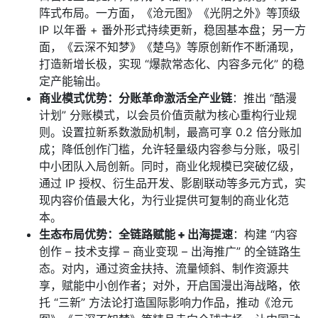
阵式布局。一方面，《沧元图》《光阴之外》等顶级
IP 以年番 + 番外形式持续更新，稳固基本盘；另一方
面，《云深不知梦》《楚乌》等原创新作不断涌现，
打造新增长极，实现 “爆款常态化、内容多元化” 的稳
定产能输出。
商业模式优势：分账革命激活全产业链
：推出 “酷漫
计划” 分账模式，以会员价值贡献为核心重构行业规
则。设置拉新系数激励机制，最高可享 0.2 倍分账加
成；降低创作门槛，允许轻量级内容参与分账，吸引
中小团队入局创新。同时，商业化规模已突破亿级，
通过 IP 授权、衍生品开发、影剧联动等多元方式，实
现内容价值最大化，为行业提供可复制的商业化范
本。
生态布局优势：全链路赋能 + 出海提速
：构建 “内容
创作 – 技术支撑 – 商业变现 – 出海推广” 的全链路生
态。对内，通过资金扶持、流量倾斜、制作资源共
享，赋能中小创作者；对外，开启国漫出海战略，依
托 “三新” 方法论打造国际影响力作品，推动《沧元