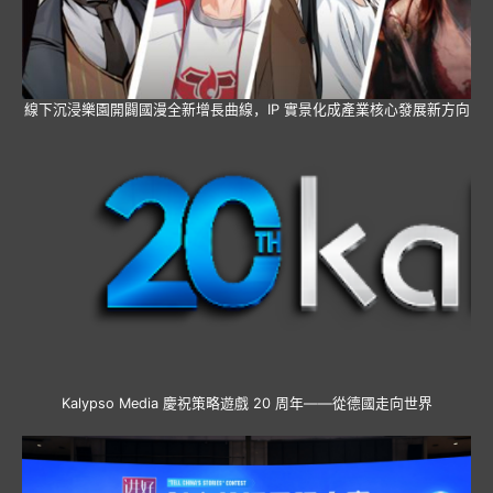
線下沉浸樂園開闢國漫全新增長曲線，IP 實景化成產業核心發展新方向
Kalypso Media 慶祝策略遊戲 20 周年——從德國走向世界