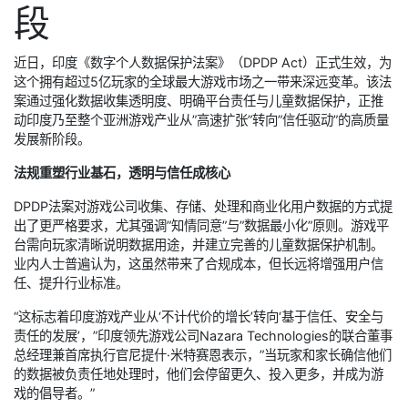
段
近日，印度《数字个人数据保护法案》（DPDP Act）正式生效，为
这个拥有超过5亿玩家的全球最大游戏市场之一带来深远变革。该法
案通过强化数据收集透明度、明确平台责任与儿童数据保护，正推
动印度乃至整个亚洲游戏产业从”高速扩张”转向”信任驱动”的高质量
发展新阶段。
法规重塑行业基石，透明与信任成核心
DPDP法案对游戏公司收集、存储、处理和商业化用户数据的方式提
出了更严格要求，尤其强调”知情同意”与”数据最小化”原则。游戏平
台需向玩家清晰说明数据用途，并建立完善的儿童数据保护机制。
业内人士普遍认为，这虽然带来了合规成本，但长远将增强用户信
任、提升行业标准。
“这标志着印度游戏产业从‘不计代价的增长’转向‘基于信任、安全与
责任的发展’，”印度领先游戏公司Nazara Technologies的联合董事
总经理兼首席执行官尼提什·米特赛恩表示，”当玩家和家长确信他们
的数据被负责任地处理时，他们会停留更久、投入更多，并成为游
戏的倡导者。”