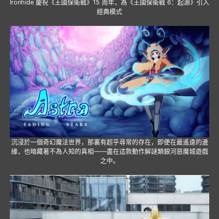
Ironhide 慶祝《王國保衛戰》15 周年，為《王國保衛戰 6：起源》引入
經典模式
沉浸於一個奇幻魔法世界，那裏有超乎尋常的存在，即便在最遙遠的邊
緣，也暗藏著不為人知的真相——盡在這款動作解謎類銀河惡魔城遊戲
之中。