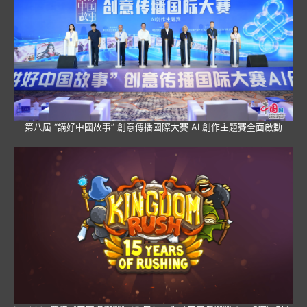
第八屆 “講好中國故事” 創意傳播國際大賽 AI 創作主題賽全面啟動