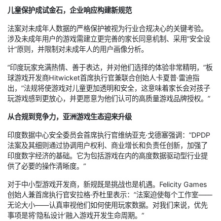
儿童保护成试金石，企业响应构建新规范
法案对未成年人数据的严格保护被视为行业合规决心的关键考验。
涉及未成年用户的游戏需建立更完善的家长同意机制、采用”安全设
计”原则，并限制对未成年人的用户画像分析。
“印度玩家充满热情、善于表达，并对他们选择的体验非常精明，”板
球游戏开发商Hitwicket首席执行官兼联合创始人卡夏普·雷迪指
出，”法规将使游戏对儿童更加透明和安全，这意味着家长会对孩子
玩游戏感到更放心，并更愿意为他们认可的高质量游戏品牌授权。”
从合规到竞争力，亚洲游戏生态迎来升级
印度数据中心安全委员会首席执行官维纳亚克·戈德塞强调：”DPDP
法案及其细则通过协调用户权利、商业增长和负责任创新，加强了
印度数字经济的基础。它为包括游戏在内的高度数据驱动型行业提
供了必要的操作清晰度。”
对于中小型游戏开发商，新规既是挑战也是机遇。Felicity Games
创始人兼首席执行官安拉格·乔杜里表示：”法案迫使每个工作室——
无论大小——认真审视他们如何使用玩家数据。对我们来说，优先
事项是将‘隐私设计’融入游戏开发生命周期。”