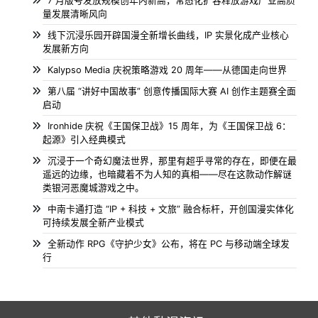
7 月版号发放规模创年内新高，常态化扩容释放游戏产业高质
量发展清晰风向
线下沉浸乐园开辟国漫全新增长曲线，IP 实景化成产业核心
发展新方向
Kalypso Media 庆祝策略游戏 20 周年——从德国走向世界
第八届 “讲好中国故事” 创意传播国际大赛 AI 创作主题赛全面
启动
Ironhide 庆祝《王国保卫战》15 周年，为《王国保卫战 6：
起源》引入经典模式
沉浸于一个奇幻魔法世界，那里有超乎寻常的存在，即便在最
遥远的边缘，也暗藏着不为人知的真相——尽在这款动作解谜
类银河恶魔城游戏之中。
中南卡通打造 “IP + 科技 + 文旅” 融合标杆，开创国漫实体化
可持续发展全新产业模式
全新动作 RPG《守护少女》公布，将在 PC 与移动端全球发
行