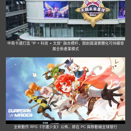
中南卡通打造 “IP + 科技 + 文旅” 融合標杆，開創國漫實體化可持續發
展全新產業模式
全新動作 RPG《守護少女》公佈，將在 PC 與移動端全球發行