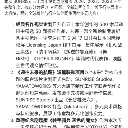
既是对五十载创作历程的回望致敬，也将成为品牌重塑价值、开拓
海内外市场、布局未来内容生态的核心战略载体。
一、50 周年纪念企划整体介
绍
本次 SUNRISE 五十周年企划周期覆盖 2026、2027、2028 三个
完整年度，核心分为经典 IP 回顾、全新动画创作、线下行业展出三
大板块，面向全球粉丝与行业伙伴同步落地多元内容：
经典名作视觉企划
日升自五十余年创作的 500 余部动
画中精选 50 部标杆作品，为每一部全新绘制专属纪
念主视觉图。全套原画于 6 月 17 日开幕日本国际授
权展 Licensing Japan 线下首展，集中展示《机动战
士高达》《装甲骑兵》《叛逆的鲁路修》《舞 –
HiME》《TIGER & BUNNY》等跨时代代表作，唤醒
全世代观众情怀记忆。
《通往未来的航路》短篇联动项目
以 “未来” 为核心主
题的联合短片企划正式启动，SUNRISE Studios、