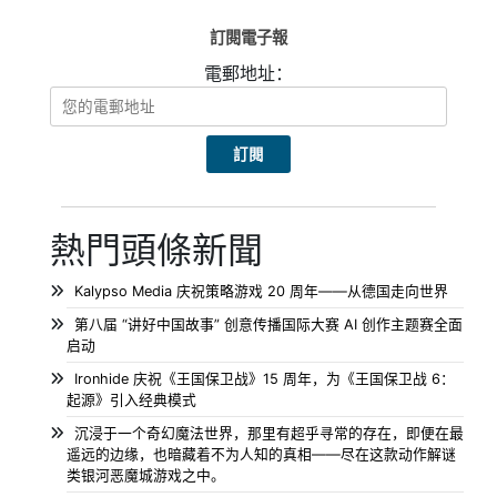
从 1972 年创立至今，日升以机甲为笔书写半世纪动画史诗。50 周
年三年纪念企划融合回望、创新、前瞻三大内核，既有对传世经典
的温柔致敬，亦有面向未来的全新创作野心。伴随《装甲骑兵 灰色
的魔女》等新作陆续上线，Licensing Japan 等线下活动持续开
展，SUNRISE 将以五十周年为全新起点，持续向全球输出优质动画
内容，开启属于品牌的下一个黄金时代。
訂閱電子報
電郵地址：
熱門頭條新聞
Kalypso Media 庆祝策略游戏 20 周年——从德国走向世界
第八届 “讲好中国故事” 创意传播国际大赛 AI 创作主题赛全面