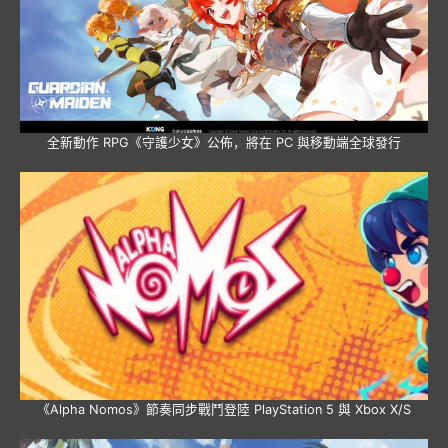
中南卡通打造 “IP + 科技 + 文旅” 融合標杆，開創國漫實體化可持續發
展全新產業模式
全新動作 RPG《守護少女》公佈，將在 PC 與移動端全球發行