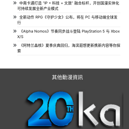
启动
Ironhide 庆祝《王国保卫战》15 周年，为《王国保卫战 6：
起源》引入经典模式
沉浸于一个奇幻魔法世界，那里有超乎寻常的存在，即便在最
遥远的边缘，也暗藏着不为人知的真相——尽在这款动作解谜
类银河恶魔城游戏之中。
中南卡通打造 “IP + 科技 + 文旅” 融合标杆，开创国漫实体化
可持续发展全新产业模式
全新动作 RPG《守护少女》公布，将在 PC 与移动端全球发
行
《Alpha Nomos》节奏同步战斗登陆 PlayStation 5 与 Xbox
X/S
《阿特兰晶核》夏季庆典回归，海滨遐想更新携新内容等你探
索
其他動漫資訊