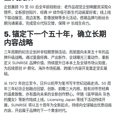
作，是日升突破内部闭环、联动业界顶级创作者的重要尝试。周年
活动同步登陆国际授权展，面向全球版权方、海外发行商、衍生品
厂商展示 IP 价值，加速动画、模型、潮玩、影视衍生的全球化商业
化落地。
4. 维系跨世代粉丝粘性，培育新
生代受众
企划兼顾 70 至 00 后全年龄段粉丝：老作品视觉企划唤醒资深观众
情怀，全新原创短片、经典 IP 续作吸引新生代动画爱好者；线上线
下联动展览、周边发售、影像放映等多元活动，搭建品牌与粉丝长
期沟通渠道，完成受众代际交替，保障 IP 长线生命力。
5. 锚定下一个五十年，确立长期
内容战略
三年周期的纪念企划并非短期营销活动，而是面向未来五十年的品
牌升级战略。通过复盘经典、产出新作、全球曝光三重动作，重新
定义 SUNRISE 品牌价值，持续提升日本本土及全球市场认知度，
为后续原创 IP 孵化、海外市场拓展、跨媒介内容开发奠定坚实基
础。