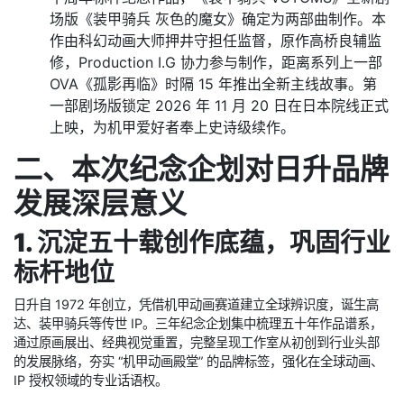
YAMATOWORKS 等六大旗下制作工作室联合创作 6
部原创短篇动画。发布会率先披露两部新作信息：
SUNRISE Studios 出品《长谷雄双六》、
YAMATOWORKS 打造《Metafear》，多元美术风格
与科幻叙事，展现工作室群多元化创作实力。
重磅纪念剧场版《装甲骑兵 灰色的魔女》
作为本次五
十周年标杆纪念作品，《装甲骑兵 VOTOMS》全新剧
场版《装甲骑兵 灰色的魔女》确定为两部曲制作。本
作由科幻动画大师押井守担任监督，原作高桥良辅监
修，Production I.G 协力参与制作，距离系列上一部
OVA《孤影再临》时隔 15 年推出全新主线故事。第
一部剧场版锁定 2026 年 11 月 20 日在日本院线正式
上映，为机甲爱好者奉上史诗级续作。
二、本次纪念企划对日升品牌
发展深层意义
1. 沉淀五十载创作底蕴，巩固行业