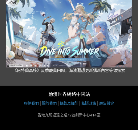
《Alpha Nomos》節奏同步戰鬥登陸 PlayStation 5 與 Xbox X/S
《阿特蘭晶核》夏季慶典回歸，海濱遐想更新攜新內容等你探索