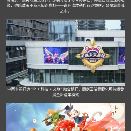
沉浸於一個奇幻魔法世界，那裏有超乎尋常的存在，即便在最遙遠的邊
緣，也暗藏著不為人知的真相——盡在這款動作解謎類銀河惡魔城遊戲
之中。