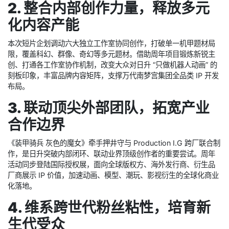
标杆地位
日升自 1972 年创立，凭借机甲动画赛道建立全球辨识度，诞生高
达、装甲骑兵等传世 IP。三年纪念企划集中梳理五十年作品谱系，
通过原画展出、经典视觉重置，完整呈现工作室从初创到行业头部
的发展脉络，夯实 “机甲动画殿堂” 的品牌标签，强化在全球动画、
IP 授权领域的专业话语权。
2. 整合内部创作力量，释放多元
化内容产能
本次短片企划调动六大独立工作室协同创作，打破单一机甲题材局
限，覆盖科幻、群像、奇幻等多元题材。借助周年项目锻炼新锐主
创、打通各工作室协作机制，改变大众对日升 “只做机器人动画” 的
刻板印象，丰富品牌内容矩阵，支撑万代南梦宫集团全品类 IP 开发
布局。
3. 联动顶尖外部团队，拓宽产业
合作边界
《装甲骑兵 灰色的魔女》牵手押井守与 Production I.G 跨厂联合制