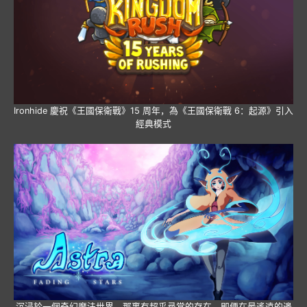
第八屆 “講好中國故事” 創意傳播國際大賽 AI 創作主題賽全面啟動
Ironhide 慶祝《王國保衛戰》15 周年，為《王國保衛戰 6：起源》引入
經典模式