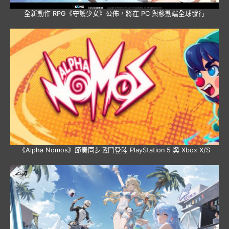
全新動作 RPG《守護少女》公佈，將在 PC 與移動端全球發行
《Alpha Nomos》節奏同步戰鬥登陸 PlayStation 5 與 Xbox X/S