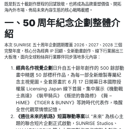
既是對五十載創作歷程的回望致敬，也將成為品牌重塑價值、開拓
海內外市場、佈局未來內容生態的核心戰略載體。
一、50 周年紀念企劃整體介
紹
本次 SUNRISE 五十周年企劃週期覆蓋 2026、2027、2028 三個
完整年度，核心分為經典 IP 回顧、全新動畫創作、線下行業展出三
大板塊，面向全球粉絲與行業夥伴同步落地多元內容：
經典名作視覺企劃
日升自五十餘年創作的 500 餘部動
畫中精選 50 部標杆作品，為每一部全新繪製專屬紀
念主視覺圖。全套原畫於 6 月 17 日開幕日本國際授
權展 Licensing Japan 線下首展，集中展示《機動戰
士高達》《裝甲騎兵》《叛逆的魯路修》《舞 –
HiME》《TIGER & BUNNY》等跨時代代表作，喚醒
全世代觀眾情懷記憶。
《通往未來的航路》短篇聯動專案
以 “未來” 為核心主
題的聯合短片企劃正式啟動，SUNRISE Studios、