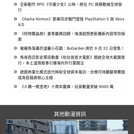
全新動作 RPG《守護少女》公佈，將在 PC 與移動端全球發
行
《Alpha Nomos》節奏同步戰鬥登陸 PlayStation 5 與 Xbox
X/S
《阿特蘭晶核》夏季慶典回歸，海濱遐想更新攜新內容等你探
索
螢幕角落裏的溫馨小花園：BuGarden 將於 9 月 22 日發售！
馬來西亞影史票房動畫《佐拉爸爸大電影》開啟全球大範圍發
行，本土溫情敘事引爆海內外行業關注
遊戲商業化模式迭代映射全球資本風向，合規可持續變現賽道
成為投融資核心主線
《人類一敗塗地》十周年慶典，玩家數量突破 6000 萬
其他動漫資訊