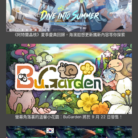
《阿特蘭晶核》夏季慶典回歸，海濱遐想更新攜新內容等你探索
螢幕角落裏的溫馨小花園：BuGarden 將於 9 月 22 日發售！