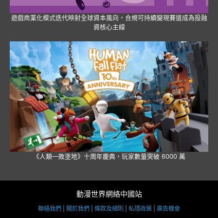
遊戲商業化模式迭代映射全球資本風向，合規可持續變現賽道成為投融
資核心主線
《人類一敗塗地》十周年慶典，玩家數量突破 6000 萬
動漫世界網絡中國站
聯絡我們
|
關於我們
|
條款及細則
|
私隱政策
|
廣告機會