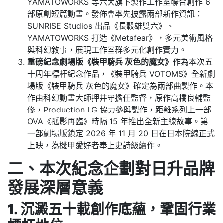
YAMATOWORKS 等六大旗下製作工作室聯合創作 6
部原創短篇動畫。發佈會率先披露兩部新作資訊：
SUNRISE Studios 出品《長穀雄雙六》、
YAMATOWORKS 打造《Metafear》，多元美術風格
與科幻敘事，展現工作室群多元化創作實力。
重磅紀念劇場版《裝甲騎兵 灰色的魔女》
作為本次五
十周年標杆紀念作品，《裝甲騎兵 VOTOMS》全新劇
場版《裝甲騎兵 灰色的魔女》確定為兩部曲製作。本
作由科幻動畫大師押井守擔任監督，原作高橋良輔監
修，Production I.G 協力參與製作，距離系列上一部
OVA《孤影再臨》時隔 15 年推出全新主線故事。第
一部劇場版鎖定 2026 年 11 月 20 日在日本院線正式
上映，為機甲愛好者奉上史詩級續作。
二、本次紀念企劃對日升品牌
發展深層意義
1. 沉澱五十載創作底蘊，鞏固行業