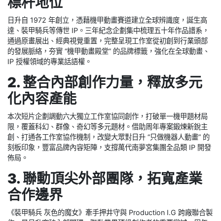
標杆地位
日升自 1972 年創立，憑藉機甲動畫賽道建立全球辨識度，誕生高
達、裝甲騎兵等傳世 IP。三年紀念企劃集中梳理五十年作品譜系，
通過原畫展出、經典視覺重置，完整呈現工作室從初創到行業頭部
的發展脈絡，夯實 “機甲動畫殿堂” 的品牌標籤，強化在全球動畫、
IP 授權領域的專業話語權。
2. 整合內部創作力量，釋放多元
化內容產能
本次短片企劃調動六大獨立工作室協同創作，打破單一機甲題材局
限，覆蓋科幻、群像、奇幻等多元題材。借助周年專案鍛煉新銳主
創、打通各工作室協作機制，改變大眾對日升 “只做機器人動畫” 的
刻板印象，豐富品牌內容矩陣，支撐萬代南夢宮集團全品類 IP 開發
佈局。
3. 聯動頂尖外部團隊，拓寬產業
合作邊界
《裝甲騎兵 灰色的魔女》牽手押井守與 Production I.G 跨廠聯合製