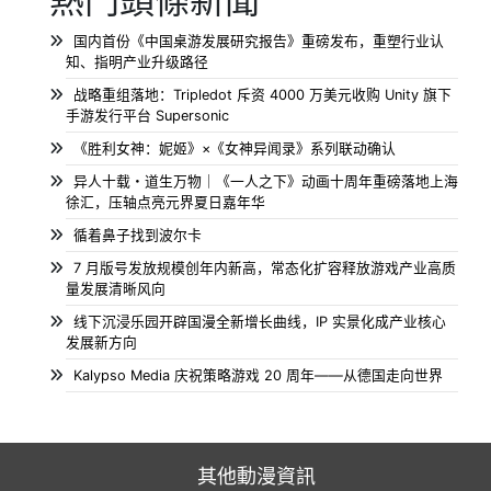
熱門頭條新聞
国内首份《中国桌游发展研究报告》重磅发布，重塑行业认
知、指明产业升级路径
战略重组落地：Tripledot 斥资 4000 万美元收购 Unity 旗下
手游发行平台 Supersonic
《胜利女神：妮姬》×《女神异闻录》系列联动确认
异人十载・道生万物｜《一人之下》动画十周年重磅落地上海
徐汇，压轴点亮元界夏日嘉年华
循着鼻子找到波尔卡
7 月版号发放规模创年内新高，常态化扩容释放游戏产业高质
量发展清晰风向
线下沉浸乐园开辟国漫全新增长曲线，IP 实景化成产业核心
发展新方向
Kalypso Media 庆祝策略游戏 20 周年——从德国走向世界
其他動漫資訊