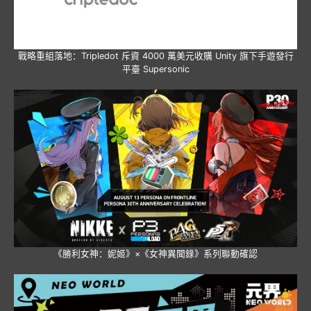
戰略重組落地：Tripledot 斥資 4000 萬美元收購 Unity 旗下手遊發行
平臺 Supersonic
《勝利女神：妮姬》×《女神異聞錄》系列聯動確認