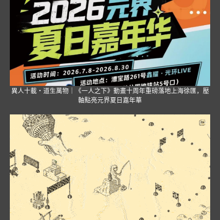
異人十載・道生萬物｜《一人之下》動畫十周年重磅落地上海徐匯，壓
軸點亮元界夏日嘉年華