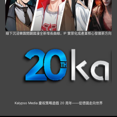
線下沉浸樂園開闢國漫全新增長曲線，IP 實景化成產業核心發展新方向
Kalypso Media 慶祝策略遊戲 20 周年——從德國走向世界