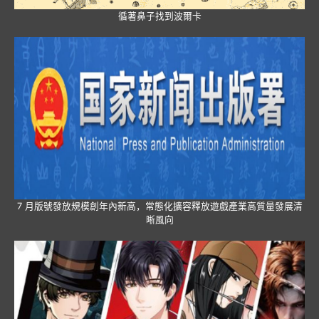
循著鼻子找到波爾卡
7 月版號發放規模創年內新高，常態化擴容釋放遊戲產業高質量發展清
晰風向