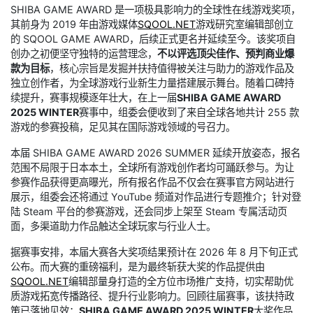
SHIBA GAME AWARD 是一项极具影响力的全球性在线游戏奖项，
其前身为 2019 年由游戏媒体
SQOOL.NET
游戏研究室编辑部创立
的 SQOOL GAME AWARD，后续正式更名并延续至今。该奖项自
创办之初便坚守独特的运营理念，
不以评选顶尖佳作、预判商业爆
款为目标
，核心宗旨是发掘并扶持值得被关注与助力的游戏作品及
独立创作者，为全球游戏行业新生力量搭建展示舞台。随着口碑持
续提升，赛事规模逐年壮大，在上一届
SHIBA GAME AWARD
2025 WINTER
赛事中，组委会便收到了来自全球各地共计 255 款
游戏的参赛投稿，足见其在国际游戏领域的号召力。
本届 SHIBA GAME AWARD 2026 SUMMER 延续开放姿态，报名
范围不局限于日本本土，全球所有游戏创作者均可踊跃参与。为让
参赛作品获得更高曝光，所有报名作品不仅会在赛事官方网站进行
展示，组委会还将通过 YouTube 频道对作品进行专题推介；针对登
陆 Steam 平台的参赛游戏，还会同步上架至 Steam 专属活动页
面，多渠道助力作品触达全球玩家与行业人士。
据赛事安排，本届大赛各大奖项结果预计在 2026 年 8 月下旬正式
公布。而大赛的重磅福利，是为最终斩获大奖的作品提供由
SQOOL.NET
编辑部量身打造的全方位市场推广支持，切实帮助优
质游戏拓宽传播路径、提升行业影响力。回顾往届赛事，该扶持政
策已落地见效：
SHIBA GAME AWARD 2025 WINTER
大奖作品