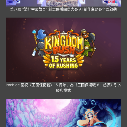
第八屆 “講好中國故事” 創意傳播國際大賽 AI 創作主題賽全面啟動
Ironhide 慶祝《王國保衛戰》15 周年，為《王國保衛戰 6：起源》引入
經典模式