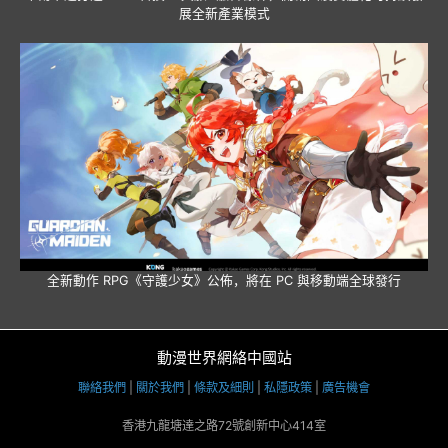
展全新產業模式
全新動作 RPG《守護少女》公佈，將在 PC 與移動端全球發行
動漫世界網絡中國站
聯絡我們
|
關於我們
|
條款及細則
|
私隱政策
|
廣告機會
香港九龍塘達之路72號創新中心414室