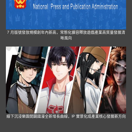
7 月版號發放規模創年內新高，常態化擴容釋放遊戲產業高質量發展清
晰風向
線下沉浸樂園開闢國漫全新增長曲線，IP 實景化成產業核心發展新方向