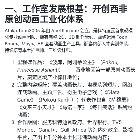
一、工作室发展根基：开创西非
原创动画工业化体系
Afrika Toon2005 年由 Abel Kouame 创立，是科特迪瓦首家规模
化专业动画团队，拥有完整 2D、3D 制作管线，熟练运用 Toon
Boom、Maya、AE 全套动画生产工具，配套内部人才实训体系，
持续培育本土插画师、三维设计师。
里程碑作品：《波库，阿珊蒂公主》（
Pokou,
Princesse Ashanti
）—— 西非地区第一部原创动画长
片，奠定区域产业标杆地位；
完整内容矩阵：覆盖动画长片、电视系列短片、网络
连载动画、主题广告、衍生电子游戏（《Diata
Game》《Pokou Run》）；代表作包含《萨穆里》
《女巫三小天才》《马诺一家》《每日笑话》系列短
动画；
合作版图：服务科特迪瓦政府、世界银行、TV5
Monde、Canal+、Gulli Africa 等海内外政企、影视
平台，产出上千分钟本土化非洲动画内容；