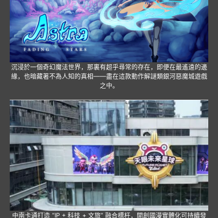
沉浸於一個奇幻魔法世界，那裏有超乎尋常的存在，即便在最遙遠的邊
緣，也暗藏著不為人知的真相——盡在這款動作解謎類銀河惡魔城遊戲
之中。
中南卡通打造 “IP + 科技 + 文旅” 融合標杆，開創國漫實體化可持續發