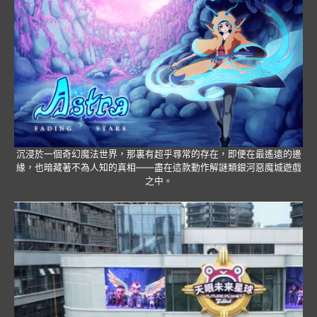
沉浸於一個奇幻魔法世界，那裏有超乎尋常的存在，即便在最遙遠的邊
緣，也暗藏著不為人知的真相——盡在這款動作解謎類銀河惡魔城遊戲
之中。