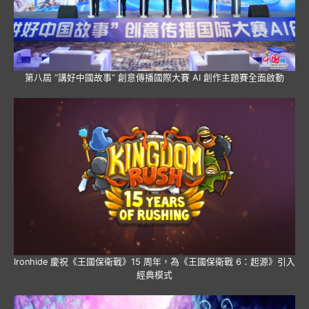
第八屆 “講好中國故事” 創意傳播國際大賽 AI 創作主題賽全面啟動
Ironhide 慶祝《王國保衛戰》15 周年，為《王國保衛戰 6：起源》引入
經典模式