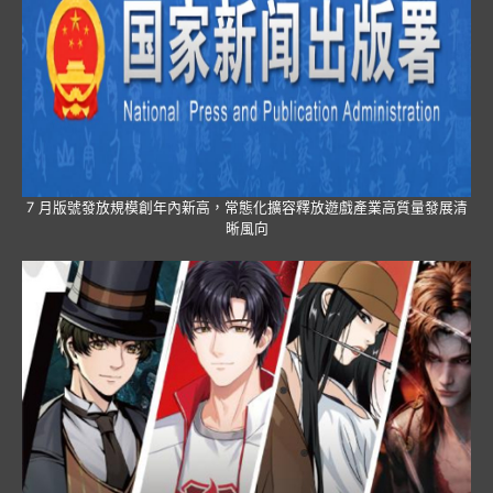
7 月版號發放規模創年內新高，常態化擴容釋放遊戲產業高質量發展清
晰風向