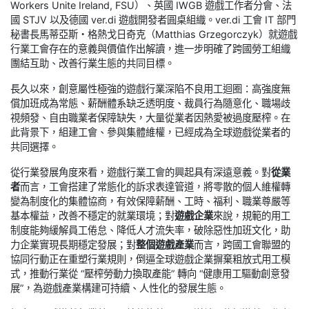
Workers Unite Ireland, FSU）、英國 IWGB 遊戲工作者分會、法
國 STJV 以及德國 ver.di 遊戲開發者圓桌組織。ver.di 工會 IT 部門
秘書長馬蒂亞斯・格熱戈日奇克（Matthias Grzegorczyk）就遊戲
行業工會存在的意義與價值作出解讀，進一步明確了跨國勞工組織
團結互助、改善行業生態的共同目標。
長久以來，創意屬性極強的遊戲行業深陷不良用工迴圈：高強度無
償加班成為常態、薪酬體系缺乏透明度、裁員行為隨意化、職場歧
視頻發、自由職業者保障缺失，大量從業者因熱愛被過度壓榨。在
此背景下，組建工會、參與集體維權，已經成為全球遊戲從業者的
共同選擇。
從行業發展角度來看，遊戲行業工會的興起具有深遠意義。對
從業
者
而言，工會搭建了常態化的訴求表達管道，將零散的個人維權轉
變為制度化的集體協商，有效保障薪酬、工時、福利、職業尊嚴等
基本權益，改善不穩定的就業環境；對
遊戲企業
來說，規範的用工
制度能夠緩解員工倦怠、降低人才流失率，破除惡性加班文化，助
力企業實現長期穩定發展；對
整個遊戲產業
而言，跨國工會聯盟的
協同行動正在重塑行業規則，倒逼全球遊戲企業摒棄粗放式用工模
式，推動行業從 “壓榨勞動力換取產能” 轉向 “健康用工驅動創意發
展”，為遊戲產業構建可持續、人性化的發展生態。