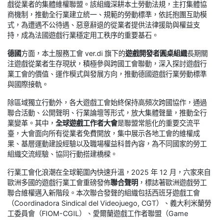
戲從業者的集體維權聯盟。該組織深耕本土勞動法規，主打集體協
商機制，推動全行業建立統一、規範的勞動標準，依託抱團互助模
式，為遭遇不公待遇、惡意辭退的從業者提供法律援助與權益支
持，成為法國遊戲行業穩定用工秩序的重要基石。
德國
方面，本土服務工會 ver.di 旗下的
遊戲開發者圓桌組織
長期關
注遊戲從業者生存現狀，積極參與跨國工會聯動，深入探討遊戲行
業工會的價值、運作模式與發展方向，推動德國遊戲行業勞動標準
與國際接軌。
除區域獨立行動外，各大遊戲工會始終保持高頻次跨國協作，通過
聯合活動、公開聲明、行業論壇等形式，放大集體聲量，推動全行
業變革。其中，
全球遊戲工作者大會
是聯盟常態化的重要交流平
臺，大會面向所有從業者免費開放，集中展示各地工會的維權成
果、基層運動建設經驗以及職場權益科普內容，為不同國家的勞工
組織交流經驗、協同行動搭建橋樑。
行業工會化浪潮在全球範圍內快速升溫，2025 年 12 月，六家來自
歐洲多國的遊戲行業工會重磅發佈
聯合聲明
，標誌著歐洲遊戲勞工
聯合維權邁入新階段。本次聯合發聲的組織包括西班牙遊戲工會
（Coordinadora Sindical del Videojuego, CGT）、義大利米蘭勞
工委員會（FIOM-CGIL）、愛爾蘭遊戲工作者聯盟（Game