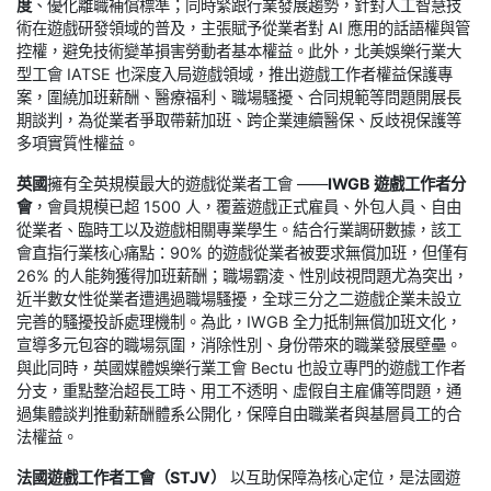
度
、優化離職補償標準；同時緊跟行業發展趨勢，針對人工智慧技
術在遊戲研發領域的普及，主張賦予從業者對 AI 應用的話語權與管
控權，避免技術變革損害勞動者基本權益。此外，北美娛樂行業大
型工會 IATSE 也深度入局遊戲領域，推出遊戲工作者權益保護專
案，圍繞加班薪酬、醫療福利、職場騷擾、合同規範等問題開展長
期談判，為從業者爭取帶薪加班、跨企業連續醫保、反歧視保護等
多項實質性權益。
英國
擁有全英規模最大的遊戲從業者工會 ——
IWGB 遊戲工作者分
會
，會員規模已超 1500 人，覆蓋遊戲正式雇員、外包人員、自由
從業者、臨時工以及遊戲相關專業學生。結合行業調研數據，該工
會直指行業核心痛點：90% 的遊戲從業者被要求無償加班，但僅有
26% 的人能夠獲得加班薪酬；職場霸淩、性別歧視問題尤為突出，
近半數女性從業者遭遇過職場騷擾，全球三分之二遊戲企業未設立
完善的騷擾投訴處理機制。為此，IWGB 全力抵制無償加班文化，
宣導多元包容的職場氛圍，消除性別、身份帶來的職業發展壁壘。
與此同時，英國媒體娛樂行業工會 Bectu 也設立專門的遊戲工作者
分支，重點整治超長工時、用工不透明、虛假自主雇傭等問題，通
過集體談判推動薪酬體系公開化，保障自由職業者與基層員工的合
法權益。
法國遊戲工作者工會（STJV）
以互助保障為核心定位，是法國遊