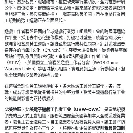
加班、惡意裁員、職場歧視、權益缺失等行業頑疾，全力推動薪酬
公平、崗位穩定、健康職場環境落地。越來越多遊戲從業者選擇抱
團組建工會、參與集體維權，一場覆蓋歐美多國、旨在重塑行業用
工規則的勞工運動正在全面興起。
遊戲工作者聯盟是面向全球遊戲行業勞工組織與工會的跨國溝通協
作平臺，採用去中心化運作模式，打破地域壁壘，統籌協調北美、
歐洲各地基層勞工運動。該聯盟聚焦行業共性問題，針對遊戲圈普
遍存在的 “加班文化（Crunch）”、突發大規模裁員、從業者醫療保
障缺位等亂象展開聯合行動，串聯起法國遊戲工作者工會
（STJV）、英國獨立工會聯盟遊戲工作者分會（IWGB Game
Workers Union）等區域核心組織，實現資訊互通、行動協同，凝
聚全球遊戲從業者的維權力量。
在這場全球性勞工維權運動中，各大區域工會分工協作、各司其
職，成為守護當地從業者權益的中堅力量，歐美主流遊戲行業工會
的職能與影響力正持續擴大。
北美地區
，
北美電子遊戲工作者工會（UVW-CWA）
是當地規模
領先的直入式工會組織，服務範圍覆蓋美國與加拿大全體遊戲從業
者，包含正式全職員工、自由職業者以及被裁員人員。該工會將防
範無序裁員作為核心工作之一，積極推動企業落實
提前裁員告知制