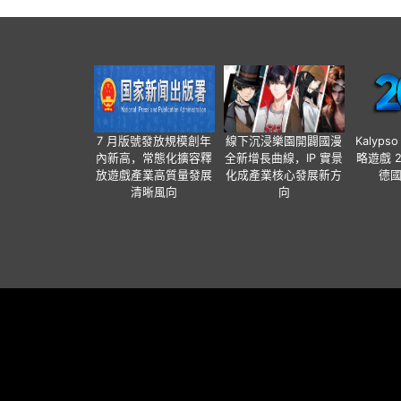
7 月版號發放規模創年
線下沉浸樂園開闢國漫
Kalyps
內新高，常態化擴容釋
全新增長曲線，IP 實景
略遊戲 
放遊戲產業高質量發展
化成產業核心發展新方
德
清晰風向
向