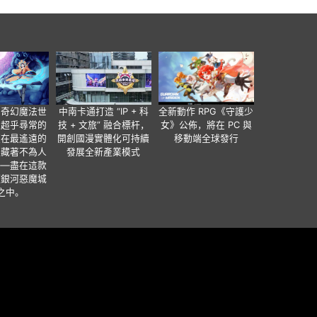
個奇幻魔法世
中南卡通打造 “IP + 科
全新動作 RPG《守護少
有超乎尋常的
技 + 文旅” 融合標杆，
女》公佈，將在 PC 與
便在最遙遠的
開創國漫實體化可持續
移動端全球發行
暗藏著不為人
發展全新產業模式
——盡在這款
類銀河惡魔城
之中。