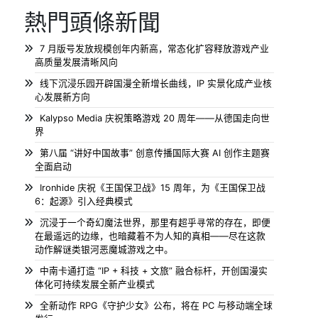
熱門頭條新聞
7 月版号发放规模创年内新高，常态化扩容释放游戏产业
高质量发展清晰风向
线下沉浸乐园开辟国漫全新增长曲线，IP 实景化成产业核
心发展新方向
Kalypso Media 庆祝策略游戏 20 周年——从德国走向世
界
第八届 “讲好中国故事” 创意传播国际大赛 AI 创作主题赛
全面启动
Ironhide 庆祝《王国保卫战》15 周年，为《王国保卫战
6：起源》引入经典模式
沉浸于一个奇幻魔法世界，那里有超乎寻常的存在，即便
在最遥远的边缘，也暗藏着不为人知的真相——尽在这款
动作解谜类银河恶魔城游戏之中。
中南卡通打造 “IP + 科技 + 文旅” 融合标杆，开创国漫实
体化可持续发展全新产业模式
全新动作 RPG《守护少女》公布，将在 PC 与移动端全球