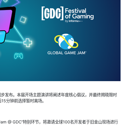
同步发布。本届开场主题演讲将阐述年度核心倡议，并最终揭晓限时
15分钟前选择暂时离场。
Jam @ GDC”特别环节，将邀请全球100名开发者于旧金山现场进行