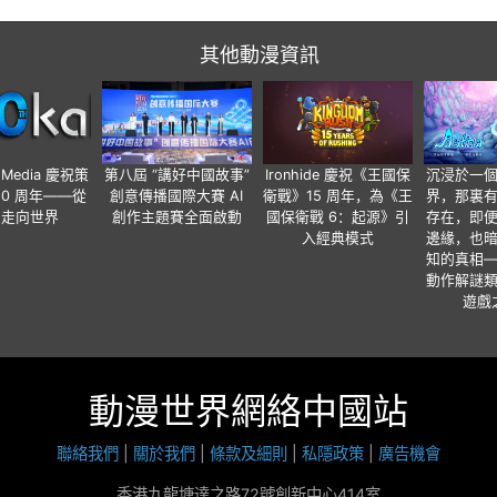
其他動漫資訊
o Media 慶祝策
第八屆 “講好中國故事”
Ironhide 慶祝《王國保
沉浸於一
20 周年——從
創意傳播國際大賽 AI
衛戰》15 周年，為《王
界，那裏
國走向世界
創作主題賽全面啟動
國保衛戰 6：起源》引
存在，即
入經典模式
邊緣，也
知的真相
動作解謎
遊戲
動漫世界網絡中國站
聯絡我們
|
關於我們
|
條款及細則
|
私隱政策
|
廣告機會
香港九龍塘達之路72號創新中心414室