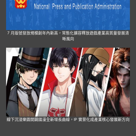
7 月版號發放規模創年內新高，常態化擴容釋放遊戲產業高質量發展清
晰風向
線下沉浸樂園開闢國漫全新增長曲線，IP 實景化成產業核心發展新方向