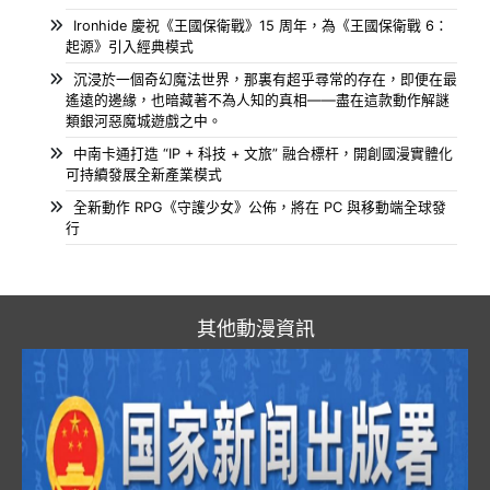
Ironhide 慶祝《王國保衛戰》15 周年，為《王國保衛戰 6：
起源》引入經典模式
沉浸於一個奇幻魔法世界，那裏有超乎尋常的存在，即便在最
遙遠的邊緣，也暗藏著不為人知的真相——盡在這款動作解謎
類銀河惡魔城遊戲之中。
中南卡通打造 “IP + 科技 + 文旅” 融合標杆，開創國漫實體化
可持續發展全新產業模式
全新動作 RPG《守護少女》公佈，將在 PC 與移動端全球發
行
其他動漫資訊