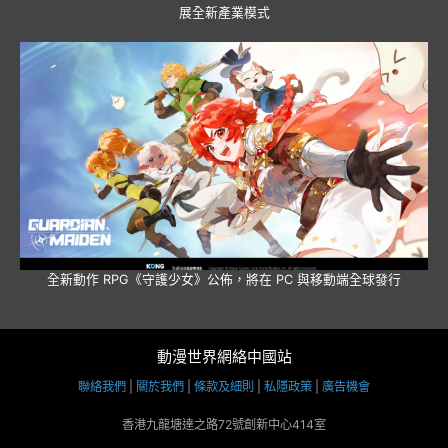
展全新產業模式
全新動作 RPG《守護少女》公佈，將在 PC 與移動端全球發行
動漫世界網絡中國站
聯絡我們
|
關於我們
|
條款及細則
|
私隱政策
|
廣告機會
香港九龍塘達之路72號創新中心414室