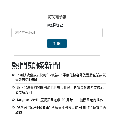
訂閱電子報
電郵地址：
熱門頭條新聞
7 月版號發放規模創年內新高，常態化擴容釋放遊戲產業高質
量發展清晰風向
線下沉浸樂園開闢國漫全新增長曲線，IP 實景化成產業核心
發展新方向
Kalypso Media 慶祝策略遊戲 20 周年——從德國走向世界
第八屆 “講好中國故事” 創意傳播國際大賽 AI 創作主題賽全面
啟動