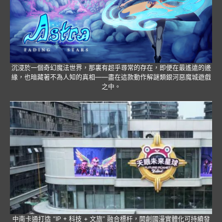
沉浸於一個奇幻魔法世界，那裏有超乎尋常的存在，即便在最遙遠的邊
緣，也暗藏著不為人知的真相——盡在這款動作解謎類銀河惡魔城遊戲
之中。
中南卡通打造 “IP + 科技 + 文旅” 融合標杆，開創國漫實體化可持續發