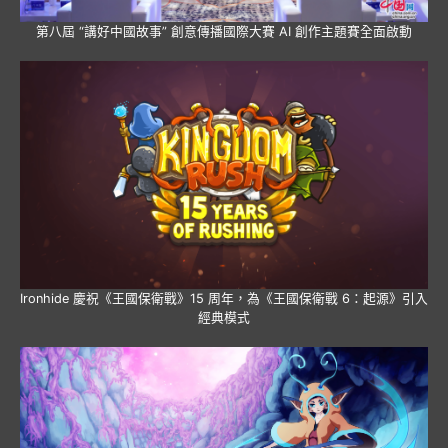
第八屆 “講好中國故事” 創意傳播國際大賽 AI 創作主題賽全面啟動
Ironhide 慶祝《王國保衛戰》15 周年，為《王國保衛戰 6：起源》引入
經典模式