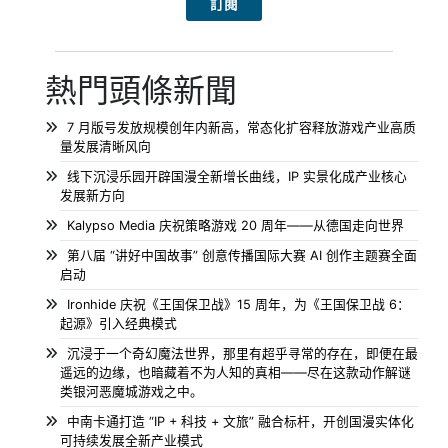
熱門頭條新聞
7 月版号发放规模创年内新高，常态化扩容释放游戏产业高质
量发展清晰风向
线下沉浸乐园开辟国漫全新增长曲线，IP 实景化成产业核心
发展新方向
Kalypso Media 庆祝策略游戏 20 周年——从德国走向世界
第八届 “讲好中国故事” 创意传播国际大赛 AI 创作主题赛全面
启动
Ironhide 庆祝《王国保卫战》15 周年，为《王国保卫战 6：
起源》引入经典模式
沉浸于一个奇幻魔法世界，那里有超乎寻常的存在，即便在最
遥远的边缘，也暗藏着不为人知的真相——尽在这款动作解谜
类银河恶魔城游戏之中。
中南卡通打造 “IP + 科技 + 文旅” 融合标杆，开创国漫实体化
可持续发展全新产业模式