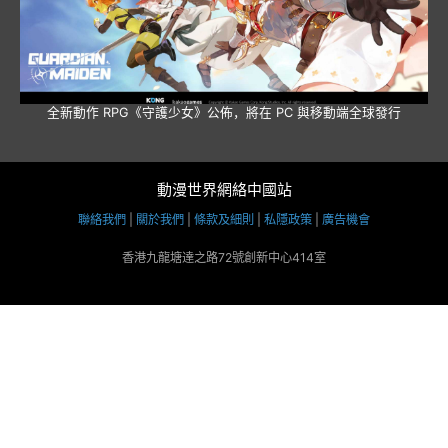
全新動作 RPG《守護少女》公佈，將在 PC 與移動端全球發行
動漫世界網絡中國站
聯絡我們
|
關於我們
|
條款及細則
|
私隱政策
|
廣告機會
香港九龍塘達之路72號創新中心414室