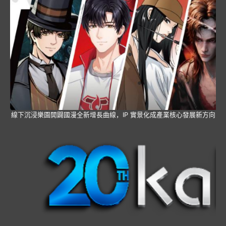
線下沉浸樂園開闢國漫全新增長曲線，IP 實景化成產業核心發展新方向