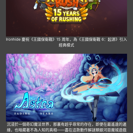
Ironhide 慶祝《王國保衛戰》15 周年，為《王國保衛戰 6：起源》引入
經典模式
沉浸於一個奇幻魔法世界，那裏有超乎尋常的存在，即便在最遙遠的邊
緣，也暗藏著不為人知的真相——盡在這款動作解謎類銀河惡魔城遊戲