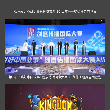
Kalypso Media 慶祝策略遊戲 20 周年——從德國走向世界
第八屆 “講好中國故事” 創意傳播國際大賽 AI 創作主題賽全面啟動