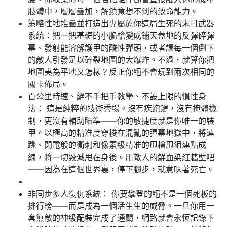
肢體中，層層疊加，解鎖意想不到的致命能力。
策略性地堆疊並打造出專屬於你這局生死的末日武器
系統：把一把基礎的小脆槍變成鋪天蓋地的反彈碎彈
幕、發射能溶解護甲的酸性彈頭，或者讓每一個倒下
的敵人引發足以碎裂地圖的大爆炸。不過，就算你把
地圖夷為平地又怎樣？反正你絕不會玩到兩次相同的
關卡佈局。
百公里時速、絕不手把手教學、不設上限的慣性身
法： 這是純粹的技術秀場。沒有疾跑鍵，沒有掩體機
制，更沒有輔助瞄準——你的敏捷度就是你唯一的裝
甲。以極高的精准度穿梭在混亂的彈幕地獄中，將連
跳、閃電般的衝刺和像素級精准的甩槍甩狙連點成
線，將一切毀滅甩在身後。用敵人的鮮血染紅牆壁吧
——因為在這個世界裏，停下腳步，就意味著死亡。
非同步多人復仇系統： 你要攀登的絕不是一個死板的
排行榜——而是成為一個活生生的威脅。一旦你用一
套無敵的神級配裝完成了通關，網路就會永恆記錄下