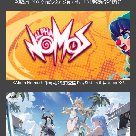
全新動作 RPG《守護少女》公佈，將在 PC 與移動端全球發行
《Alpha Nomos》節奏同步戰鬥登陸 PlayStation 5 與 Xbox X/S