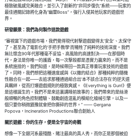
極致破風感完美融合，並引入了創新的“非同步復仇”系統——玩家的
最佳通關記錄將化身為“幽靈Boss”，強行入侵其他玩家的遊戲世
界。
研發願景：我們為何製作這款遊戲
“審視當下的遊戲市場，我們覺得現代射擊遊戲變得太‘安全’、太保守
了，甚至為了電影化的‘手把手教學’而犧牲了純粹的技術深度。我們
無比懷念90年代那種毫不妥協、高風險的高速對決——在那個時
代，身法是你唯一的護盾，每一次擊殺都是憑實力贏來的，而不是
系統施捨的。我們知道，是時候帶回一款真正尊重玩家技術的遊戲
了。同時，我們想把這種速度感與《以撒的結合》那種純粹的隨機
性融合在一起——去追求那種通過組合出‘本不該合法存在’的逆天道
具羈絆，從而打爆遊戲規則的極致爽感。《Everything is Gun!》便
是這樣誕生的。我們不是來這裏講睡前故事的；我們帶來的是絲滑
般順暢的角色控制體驗、鼓勵創造混亂的模組化槍械引擎，以及一
個只要你稍微猶豫就會把你撕碎的世界。” —— Gergana
Popova，Incineration Productions聯合創始人
關於遊戲：你的生存，便是全宇宙的奇觀
想像一下全銀河系最殘酷、賭注最高的真人秀，而你正是那個被迫