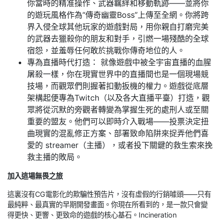
你當時的精准操作、武器羈絆和移動軌跡——並將你
的遊玩風格作為“傳奇幽靈Boss”上傳至全網。你將跨
界入侵全球其他玩家的遊戲對局，用你親自打磨完美
的武器去獵殺你的朋友和對手，引燃一場殘酷的全球
宿怨，並羞辱任何敢於挑戰你傳奇地位的人。
專為直播時代打造： 就像遊戲中被全宇宙直播的血腥
屠殺一樣，你在現實世界中的直播間也是一個現場競
技場，而觀眾們則握著扣動扳機的權力。遊戲從底層
架構起便專為Twitch（以及各大直播平臺）打造，觀
眾將從沉默的旁觀者轉變為掌握生死的處刑人或至關
重要的盟友。他們可以即時介入戰場——投票決定扭
曲現實的混亂修正方案、部署致命陷阱來捉弄他們喜
愛的 streamer（主播），或者投下關鍵的救生索來挽
救主播的敗局。
加入這場無畏之旅
這裏沒有CG電影化的欺騙性預告片，沒有虛假的行銷噱頭——只有
最純粹、最真實的早期開發畫面。你現在所看到的，是一款只會變
得更快、更響、更致命的遊戲的核心基石。Incineration