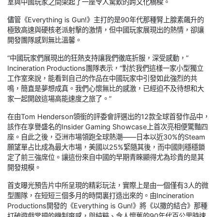
室與中國玩家之間架起了一座令人驚歎的跨文化橋樑。
儘管《Everything is Gun!》主打的是90年代那種腎上腺素飆升的
極致高速與硬核老派射擊的激情，但中國玩家展現出的熱情，卻讓
開發團隊感到無比溫馨。
“中國玩家們展現出的狂熱支持讓我們徹底折服，深受感動，”
Incineration Productions團隊表示，“對於我們這樣一家小型獨立
工作室來說，能看到自己的作品在中國玩家中引發如此強烈的共
鳴，簡直是夢想成真。我們心懷無比的感激，已經迫不及待想和大
家一起開啟這場高能速度之旅了。”
在由Tom Henderson領銜的評委會評選出的12款全球首發作品中，
該作在享譽盛名的Insider Gaming Showcase上首次亮相便驚豔四
座。自此之後，亞洲市場領跑全球熱潮——日本以近30%的Steam
願望單占比成為最大市場，美國以25%緊隨其後，而中國則穩穩鎖
定了前三強席位。讓這份來自中國的早期青睞顯得尤為珍貴的是其
開發規模。
首支曝光預告片中所呈現的精彩玩法，實際上是由一個僅有3人的微
型團隊，在短短三個多月的時間裏打造出來的。由Incineration
Productions開發的《Everything is Gun!》將《以撒的結合》那種
打破遊戲常規的機制爽感，與純粹、令人懷舊的90年代百公里時速