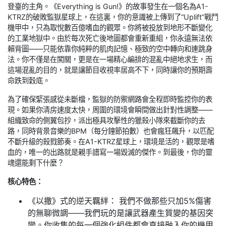
登臺的主角。《Everything is Gun!》的故事發生在一個名為A1-
KTRZ的破敗監獄星球上，在這裏，你的意識被上傳到了“Uplift”戰鬥
機甲中，只為取悅數百億嗜血的觀眾。你將被投放到地形不斷變化
的工業地獄中。由於每次死亡後地圖都會重新重組，你永遠無法依
賴背圖——只能依靠你純粹的肌肉記憶、極致的空中轉向和連跳身
法。你不僅是在闖關，更是在一場精心編排的混亂中絕地求生，而
這場混亂的目的，就是讓節目收視率居高不下，同時讓你的預期壽
命跌到穀底。
為了確保緊張感從未斷檔，監獄的防禦網路會全程即時監控你的表
現。如果你清房速度太快，周圍的環境會瞬間做出針對性調整——
組織致命的側翼包抄，派出極具攻擊性的獵殺小隊來截斷你的去
路，同時背景音樂的BPM（每分鐘節拍數）也會瘋狂飆升，以匹配
不斷升級的殺戮節奏。在A1-KTRZ星球上，環境是活的，觀眾是嗜
血的，唯一的出路就是親手譜寫一場毀滅的傑作。到最後，你的靈
魂還能剩下什麼？
核心特色：
《以撒》式的逆天羈絆： 我們不做那些只加5%傷害
的無聊微調——我們玩的是讓武器產生質變的基因突
變。你收集的每一個強化組件都會直接融入你的機甲