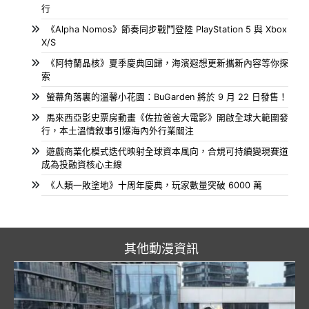
行
《Alpha Nomos》節奏同步戰鬥登陸 PlayStation 5 與 Xbox
X/S
《阿特蘭晶核》夏季慶典回歸，海濱遐想更新攜新內容等你探
索
螢幕角落裏的溫馨小花園：BuGarden 將於 9 月 22 日發售！
馬來西亞影史票房動畫《佐拉爸爸大電影》開啟全球大範圍發
行，本土溫情敘事引爆海內外行業關注
遊戲商業化模式迭代映射全球資本風向，合規可持續變現賽道
成為投融資核心主線
《人類一敗塗地》十周年慶典，玩家數量突破 6000 萬
其他動漫資訊