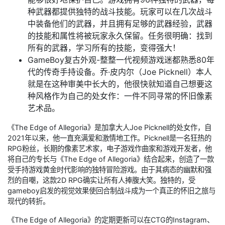
种武器都提供独特的战斗技能。玩家可以在几次战斗
中装备他们的武器，并且拥有足够的武器经验，武器
的技能和属性将被玩家永久保留。任务很明确：找到
所有的武器，学习所有的技能，变得强大！
GameBoy复古外观-整整一代视频游戏迷都熟悉80年
代的传奇手持设备。乔·皮内尔（Joe Picknell）本人
就是在这种审美中长大的，他很快就知道自己想要这
种风格作为自己的处女作：一件不同寻常的怀旧像素
艺术品。
《The Edge of Allegoria》是加拿大人Joe Picknell的处女作，自
2021年以来，他一直充满爱和激情地工作。Picknell是一名狂热的
RPG粉丝，长期的像素艺术家，电子游戏作曲家和游戏开发者，他
将自己的专长与《The Edge of Allegoria》结合起来，创造了一款
受手持游戏黄金时代影响的独特冒险游戏。由于其病态的幽默和强
烈的自嘲，这款2D RPG确实让所有人捧腹大笑。独特的，受
gameboy启发的视觉效果使回合制战斗成为一个真正的怀旧之旅与
现代的转折。
《The Edge of Allegoria》的定期更新可以在CTG的Instagram、