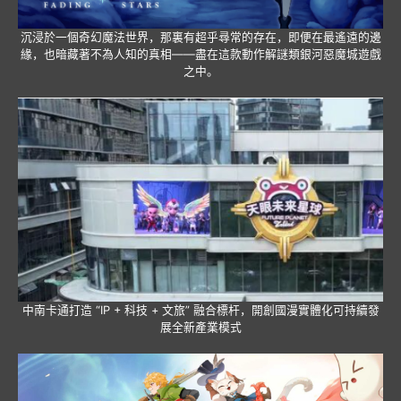
沉浸於一個奇幻魔法世界，那裏有超乎尋常的存在，即便在最遙遠的邊
緣，也暗藏著不為人知的真相——盡在這款動作解謎類銀河惡魔城遊戲
之中。
中南卡通打造 “IP + 科技 + 文旅” 融合標杆，開創國漫實體化可持續發
展全新產業模式