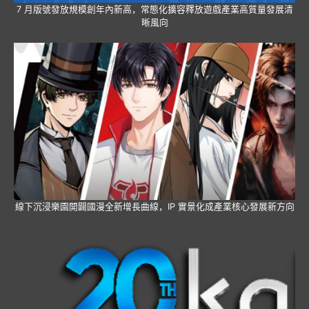
7 月版號發放規模創年內新高，常態化擴容釋放遊戲產業高質量發展清
晰風向
線下沉浸樂園開闢國漫全新增長曲線，IP 實景化成產業核心發展新方向