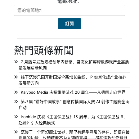
電郵地址：
熱門頭條新聞
7 月版号发放规模创年内新高，常态化扩容释放游戏产业高质
量发展清晰风向
线下沉浸乐园开辟国漫全新增长曲线，IP 实景化成产业核心
发展新方向
Kalypso Media 庆祝策略游戏 20 周年——从德国走向世界
第八届 “讲好中国故事” 创意传播国际大赛 AI 创作主题赛全面
启动
Ironhide 庆祝《王国保卫战》15 周年，为《王国保卫战 6：
起源》引入经典模式
沉浸于一个奇幻魔法世界，那里有超乎寻常的存在，即便在最
遥远的边缘，也暗藏着不为人知的真相——尽在这款动作解谜