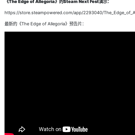
《The Edge of Allegoria》的Steam Next Fest演示：
https://store.steampowered.com/app/2293040/The_Edge_of_A
最新的《The Edge of Allegoria》预告片：