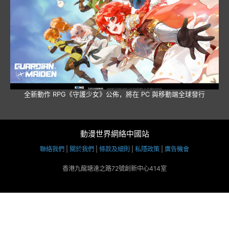
全新動作 RPG《守護少女》公佈，將在 PC 與移動端全球發行
動漫世界網絡中國站
聯絡我們
|
關於我們
|
條款及細則
|
私隱政策
|
廣告機會
香港九龍塘達之路72號創新中心414室