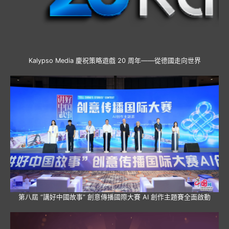
Kalypso Media 慶祝策略遊戲 20 周年——從德國走向世界
第八屆 “講好中國故事” 創意傳播國際大賽 AI 創作主題賽全面啟動