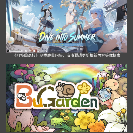
《阿特蘭晶核》夏季慶典回歸，海濱遐想更新攜新內容等你探索