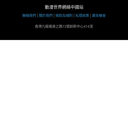
動漫世界網絡中國站
聯絡我們
|
關於我們
|
條款及細則
|
私隱政策
|
廣告機會
香港九龍塘達之路72號創新中心414室