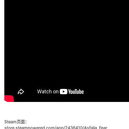
Steam页面：
store.steampowered.com/app/2436410/Asfalia_Fear