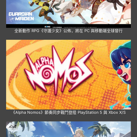
全新動作 RPG《守護少女》公佈，將在 PC 與移動端全球發行
《Alpha Nomos》節奏同步戰鬥登陸 PlayStation 5 與 Xbox X/S