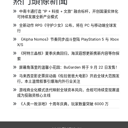
熱門頭條新聞
中南卡通打造 “IP + 科技 + 文旅” 融合标杆，开创国漫实体化
可持续发展全新产业模式
全新动作 RPG《守护少女》公布，将在 PC 与移动端全球发
行
《Alpha Nomos》节奏同步战斗登陆 PlayStation 5 与 Xbox
X/S
《阿特兰晶核》夏季庆典回归，海滨遐想更新携新内容等你探
索
屏幕角落里的温馨小花园：BuGarden 将于 9 月 22 日发售！
马来西亚影史票房动画《佐拉爸爸大电影》开启全球大范围发
行，本土温情叙事引爆海内外行业关注
游戏商业化模式迭代映射全球资本风向，合规可持续变现赛道
成为投融资核心主线
《人类一败涂地》十周年庆典，玩家数量突破 6000 万