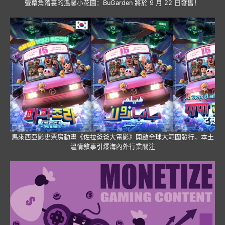
螢幕角落裏的溫馨小花園：BuGarden 將於 9 月 22 日發售！
馬來西亞影史票房動畫《佐拉爸爸大電影》開啟全球大範圍發行，本土
溫情敘事引爆海內外行業關注