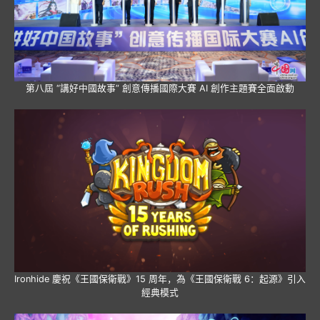
第八屆 “講好中國故事” 創意傳播國際大賽 AI 創作主題賽全面啟動
Ironhide 慶祝《王國保衛戰》15 周年，為《王國保衛戰 6：起源》引入
經典模式