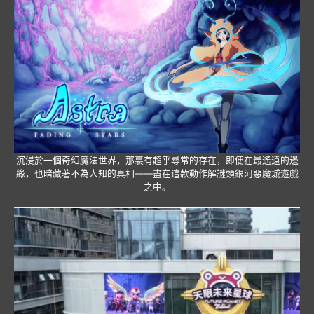
沉浸於一個奇幻魔法世界，那裏有超乎尋常的存在，即便在最遙遠的邊
緣，也暗藏著不為人知的真相——盡在這款動作解謎類銀河惡魔城遊戲
之中。