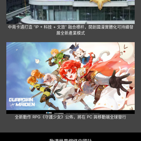
中南卡通打造 “IP + 科技 + 文旅” 融合標杆，開創國漫實體化可持續發
展全新產業模式
全新動作 RPG《守護少女》公佈，將在 PC 與移動端全球發行