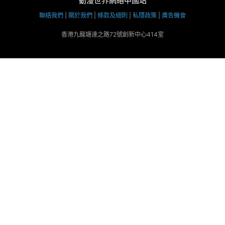
動漫世界網絡中國站
聯絡我們
|
關於我們
|
條款及細則
|
私隱政策
|
廣告機會
香港九龍塘達之路72號創新中心414室