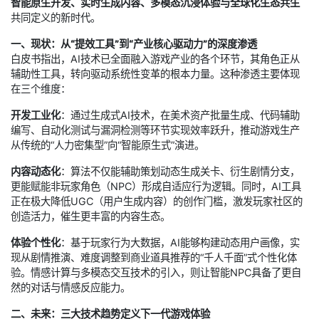
智能原生开发、实时生成内容、多模态沉浸体验与全球化生态共生
共同定义的新时代。
一、现状：从“提效工具”到“产业核心驱动力”的深度渗透
白皮书指出，AI技术已全面融入游戏产业的各个环节，其角色正从
辅助性工具，转向驱动系统性变革的根本力量。这种渗透主要体现
在三个维度：
开发工业化
：通过生成式AI技术，在美术资产批量生成、代码辅助
编写、自动化测试与漏洞检测等环节实现效率跃升，推动游戏生产
从传统的“人力密集型”向“智能原生式”演进。
内容动态化
：算法不仅能辅助策划动态生成关卡、衍生剧情分支，
更能赋能非玩家角色（NPC）形成自适应行为逻辑。同时，AI工具
正在极大降低UGC（用户生成内容）的创作门槛，激发玩家社区的
创造活力，催生更丰富的内容生态。
体验个性化
：基于玩家行为大数据，AI能够构建动态用户画像，实
现从剧情推演、难度调整到商业道具推荐的“千人千面”式个性化体
验。情感计算与多模态交互技术的引入，则让智能NPC具备了更自
然的对话与情感反应能力。
二、未来：三大技术趋势定义下一代游戏体验