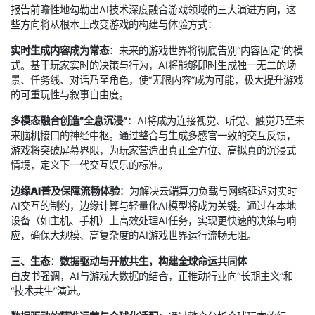
报告前瞻性地勾勒出AI技术深度融合游戏领域的三大演进方向，这
些方向将从根本上改变游戏的构建与体验方式：
实时生成内容成为常态
：未来的游戏世界将彻底告别“内容固定”的模
式。基于玩家实时的决策与行为，AI将能够即时生成独一无二的场
景、任务线、对话乃至角色，使“无限内容”成为可能，极大提升游戏
的可重玩性与叙事自由度。
多模态融合创造“全息沉浸”
：AI将成为连接视觉、听觉、触觉乃至未
来脑机接口的神经中枢。通过整合与生成多感官一致的交互反馈，
游戏将突破屏幕界限，为玩家营造出真正全方位、高拟真的沉浸式
情境，定义下一代交互娱乐的标准。
边缘AI普及保障流畅体验
：为解决云端算力负载与网络延迟对实时
AI交互的制约，边缘计算与轻量化AI模型将成为关键。通过在本地
设备（如主机、手机）上高效处理AI任务，实现更快速的决策与响
应，确保大规模、高复杂度的AI游戏世界运行流畅无阻。
三、生态：数据驱动与开放共生，构建全球命运共同体
白皮书强调，AI与游戏大数据的结合，正推动行业向“长期主义”和
“技术共生”演进。