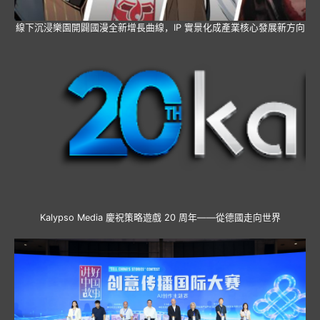
線下沉浸樂園開闢國漫全新增長曲線，IP 實景化成產業核心發展新方向
Kalypso Media 慶祝策略遊戲 20 周年——從德國走向世界