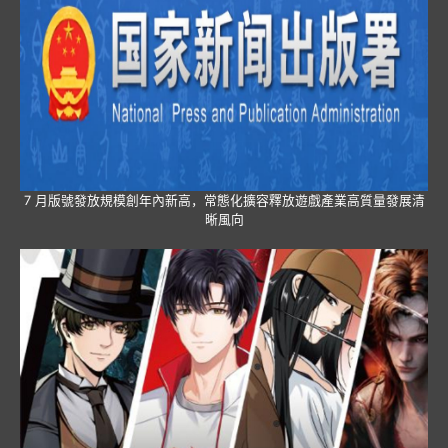
7 月版號發放規模創年內新高，常態化擴容釋放遊戲產業高質量發展清
晰風向