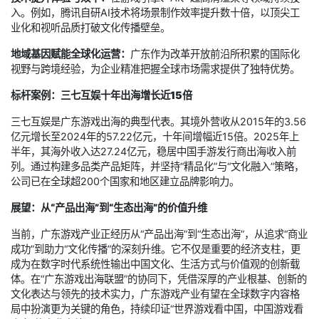
入。例如，腾讯自研AI技术将场景制作效率提升数十倍，以顶尖工
业化和视听品质打破文化传播壁垒。
地域基因赋能全球化运营：
广东作为改革开放前沿所积累的国际化
视野与跨境经验，为企业精准把握全球市场需求提供了独特优势。
标杆案例：三七互娱十年出海增长近15倍
三七互娱是广东游戏出海的典型代表。其境外营收从2015年的3.56
亿元增长至2024年的57.22亿元，十年间增幅近15倍。2025年上
半年，其海外收入达27.24亿元，稳居中国手游发行商出海收入前
列。通过构建多品类产品矩阵，并坚持“精品化”与“文化融入”策略，
公司已在全球超200个国家和地区建立品牌影响力。
展望：从“产品出海”到“生态出海”的价值升维
当前，广东游戏产业正经历从“产品出海”到“生态出海”，从追求“商业
成功”到助力“文化传播”的深刻升维。它不仅是重要的经济支柱，更
成为在数字时代系统性输出中国文化、生活方式与价值观的创新载
体。在“广东游戏出海联盟”的协同下，凭借深厚的产业根基、创新的
文化表达与领先的技术实力，广东游戏产业有望在全球数字内容格
局中扮演更为关键的角色，持续印证“世界游戏看中国，中国游戏看