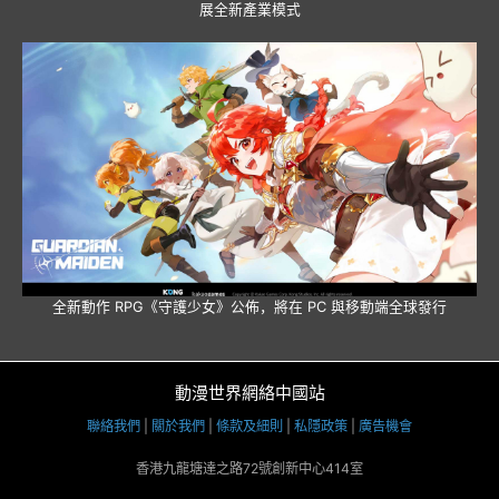
展全新產業模式
全新動作 RPG《守護少女》公佈，將在 PC 與移動端全球發行
動漫世界網絡中國站
聯絡我們
|
關於我們
|
條款及細則
|
私隱政策
|
廣告機會
香港九龍塘達之路72號創新中心414室