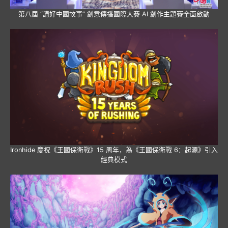
第八屆 “講好中國故事” 創意傳播國際大賽 AI 創作主題賽全面啟動
Ironhide 慶祝《王國保衛戰》15 周年，為《王國保衛戰 6：起源》引入
經典模式