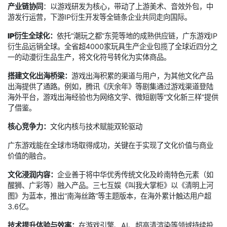
产业链协同
：以游戏研发为核心，带动了上游美术、音效外包，中
游发行运营，下游IP衍生开发等全链条企业共同走向国际。
IP衍生全球化：
依托“潮玩之都”东莞等地的成熟供应链，广东游戏IP
衍生品远销全球。全省超4000家玩具生产企业包揽了全球近四分之
一的动漫衍生品生产，将文化符号转化为实体商品。
搭建文化出海桥梁：
游戏出海积累的渠道与用户，为其他文化产品
出海提供了通路。例如，腾讯《庆余年》等剧集通过游戏渠道登陆
海外平台，游戏出海经验也为网络文学、微短剧等“文化新三样”提供
了借鉴。
核心竞争力：
文化内核与技术赋能双轮驱动
广东游戏能在全球市场取得成功，关键在于实现了文化价值与商业
价值的融合。
文化浸润内容：
企业善于将中华优秀传统文化及岭南特色元素（如
醒狮、广彩等）融入产品。三七互娱《叫我大掌柜》以《清明上河
图》为蓝本，推出“南海丝路”等主题版本，在海外累计触达用户超
3.6亿。
技术提升体验与效率：
在游戏引擎、AI、超高清渲染等领域持续投