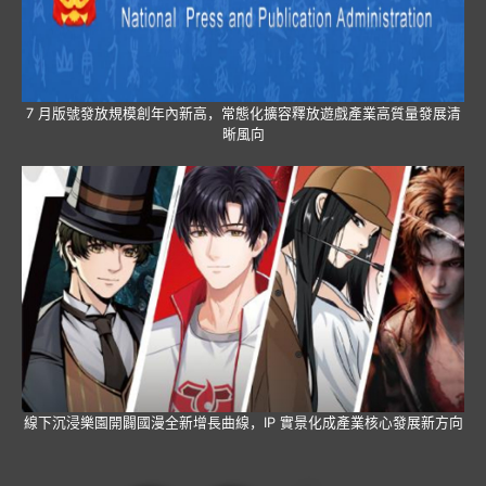
7 月版號發放規模創年內新高，常態化擴容釋放遊戲產業高質量發展清
晰風向
線下沉浸樂園開闢國漫全新增長曲線，IP 實景化成產業核心發展新方向