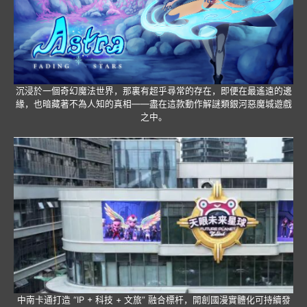
沉浸於一個奇幻魔法世界，那裏有超乎尋常的存在，即便在最遙遠的邊
緣，也暗藏著不為人知的真相——盡在這款動作解謎類銀河惡魔城遊戲
之中。
中南卡通打造 “IP + 科技 + 文旅” 融合標杆，開創國漫實體化可持續發