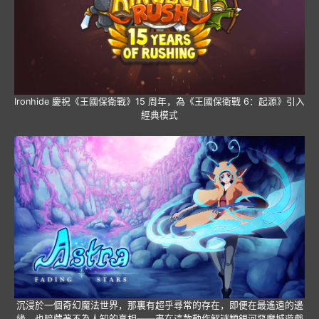
Ironhide 慶祝《王國保衛戰》15 周年，為《王國保衛戰 6：起源》引入
經典模式
沉浸於一個奇幻魔法世界，那裏有超乎尋常的存在，即便在最遙遠的邊
緣，也暗藏著不為人知的真相——盡在這款動作解謎類銀河惡魔城遊戲