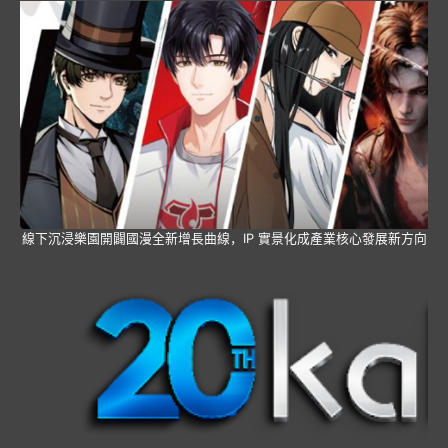
線下沉浸樂園開闢國漫全新增長曲線，IP 實景化成產業核心發展新方向