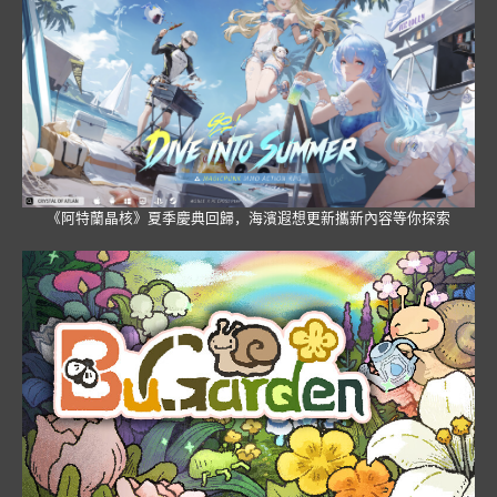
《阿特蘭晶核》夏季慶典回歸，海濱遐想更新攜新內容等你探索