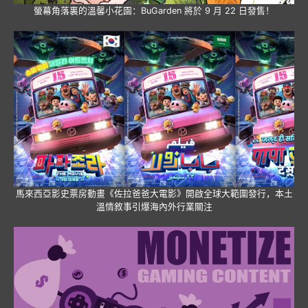
螢幕角落裏的溫馨小花園：BuGarden 將於 9 月 22 日發售！
馬來西亞影史票房動畫《佐拉爸爸大電影》開啟全球大範圍發行，本土
溫情敘事引爆海內外行業關注