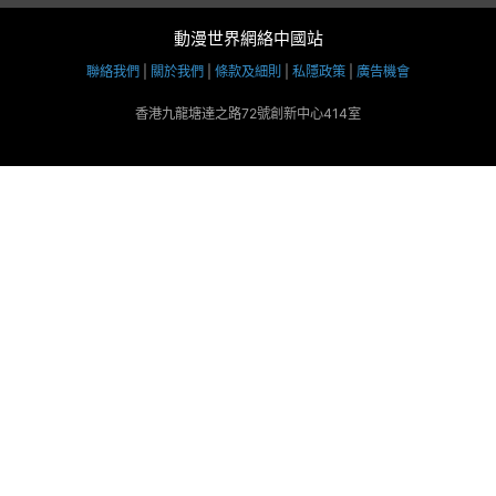
動漫世界網絡中國站
聯絡我們
|
關於我們
|
條款及細則
|
私隱政策
|
廣告機會
香港九龍塘達之路72號創新中心414室