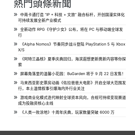
熱門頭條新聞
中南卡通打造 “IP + 科技 + 文旅” 融合标杆，开创国漫实体化
可持续发展全新产业模式
全新动作 RPG《守护少女》公布，将在 PC 与移动端全球发
行
《Alpha Nomos》节奏同步战斗登陆 PlayStation 5 与 Xbox
X/S
《阿特兰晶核》夏季庆典回归，海滨遐想更新携新内容等你探
索
屏幕角落里的温馨小花园：BuGarden 将于 9 月 22 日发售！
马来西亚影史票房动画《佐拉爸爸大电影》开启全球大范围发
行，本土温情叙事引爆海内外行业关注
游戏商业化模式迭代映射全球资本风向，合规可持续变现赛道
成为投融资核心主线
《人类一败涂地》十周年庆典，玩家数量突破 6000 万