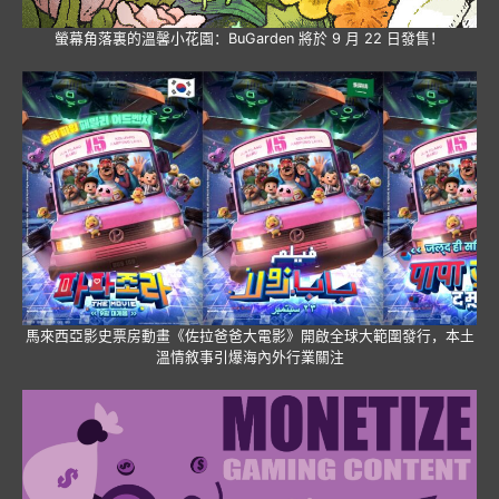
螢幕角落裏的溫馨小花園：BuGarden 將於 9 月 22 日發售！
馬來西亞影史票房動畫《佐拉爸爸大電影》開啟全球大範圍發行，本土
溫情敘事引爆海內外行業關注