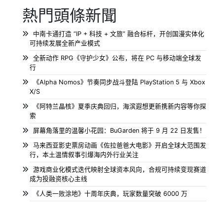
熱門頭條新聞
中南卡通打造 “IP + 科技 + 文旅” 融合标杆，开创国漫实体化
可持续发展全新产业模式
全新动作 RPG《守护少女》公布，将在 PC 与移动端全球发
行
《Alpha Nomos》节奏同步战斗登陆 PlayStation 5 与 Xbox
X/S
《阿特兰晶核》夏季庆典回归，海滨遐想更新携新内容等你探
索
屏幕角落里的温馨小花园：BuGarden 将于 9 月 22 日发售！
马来西亚影史票房动画《佐拉爸爸大电影》开启全球大范围发
行，本土温情叙事引爆海内外行业关注
游戏商业化模式迭代映射全球资本风向，合规可持续变现赛道
成为投融资核心主线
《人类一败涂地》十周年庆典，玩家数量突破 6000 万