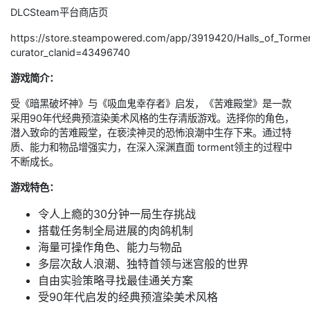
DLCSteam平台商店页
https://store.steampowered.com/app/3919420/Halls_of_Torme
curator_clanid=43496740
游戏简介：
受《暗黑破坏神》与《吸血鬼幸存者》启发，《苦难殿堂》是一款
采用90年代经典预渲染美术风格的生存清版游戏。选择你的角色，
潜入致命的苦难殿堂，在亵渎神灵的恐怖浪潮中生存下来。通过特
质、能力和物品增强实力，在深入深渊直面 torment领主的过程中
不断成长。
游戏特色：
令人上瘾的30分钟一局生存挑战
搭载任务制全局进展的肉鸽机制
海量可操作角色、能力与物品
多层次敌人浪潮、独特首领与迷宫般的世界
自由实验策略寻找最佳通关方案
受90年代启发的经典预渲染美术风格