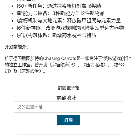
l50+新任务：通过探索新机制赢取奖励
l新能力与装备：3种新能力与12件新物品
l腐朽机制与大地元素：释放破甲诅咒与元素力量
l6件新神器：改变游戏规则的风险奖励型远古器物
l扩展构筑体系：新增药水祝福与特质
开发商简介：
位于德国斯图加特的Chasing Carrots是一家专注于”美味游戏创作”
的独立工作室，曾开发《宇宙航海记》、《压力驱动》、《好公
司》及《苦难殿堂》。
訂閱電子報
電郵地址：