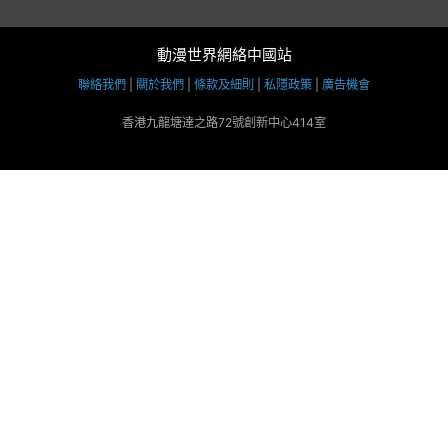
動漫世界網絡中國站
聯絡我們
|
關於我們
|
條款及細則
|
私隱政策
|
廣告機會
香港九龍塘達之路72號創新中心414室