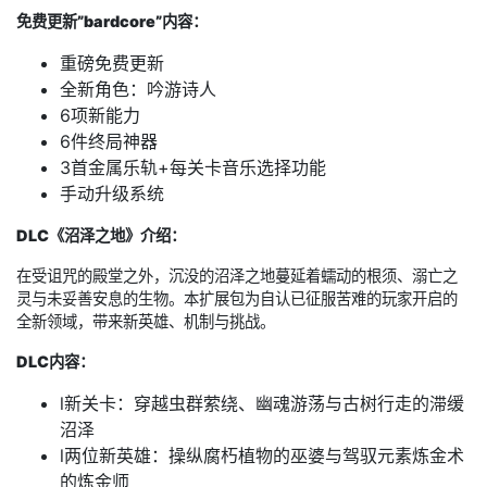
免费更新”bardcore”内容：
重磅免费更新
全新角色：吟游诗人
6项新能力
6件终局神器
3首金属乐轨+每关卡音乐选择功能
手动升级系统
DLC《沼泽之地》介绍：
在受诅咒的殿堂之外，沉没的沼泽之地蔓延着蠕动的根须、溺亡之
灵与未妥善安息的生物。本扩展包为自认已征服苦难的玩家开启的
全新领域，带来新英雄、机制与挑战。
DLC内容：
l新关卡：穿越虫群萦绕、幽魂游荡与古树行走的滞缓
沼泽
l两位新英雄：操纵腐朽植物的巫婆与驾驭元素炼金术
的炼金师