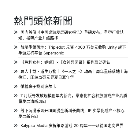
熱門頭條新聞
国内首份《中国桌游发展研究报告》重磅发布，重塑行业认
知、指明产业升级路径
战略重组落地：Tripledot 斥资 4000 万美元收购 Unity 旗下
手游发行平台 Supersonic
《胜利女神：妮姬》×《女神异闻录》系列联动确认
异人十载・道生万物｜《一人之下》动画十周年重磅落地上海
徐汇，压轴点亮元界夏日嘉年华
循着鼻子找到波尔卡
7 月版号发放规模创年内新高，常态化扩容释放游戏产业高质
量发展清晰风向
线下沉浸乐园开辟国漫全新增长曲线，IP 实景化成产业核心
发展新方向
Kalypso Media 庆祝策略游戏 20 周年——从德国走向世界