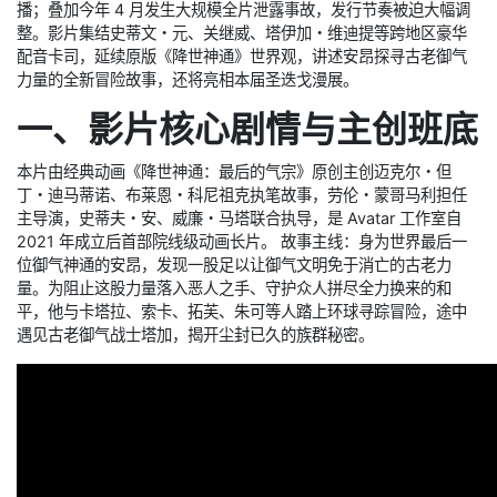
播；叠加今年 4 月发生大规模全片泄露事故，发行节奏被迫大幅调
整。影片集结史蒂文・元、关继威、塔伊加・维迪提等跨地区豪华
配音卡司，延续原版《降世神通》世界观，讲述安昂探寻古老御气
力量的全新冒险故事，还将亮相本届圣迭戈漫展。
一、影片核心剧情与主创班底
本片由经典动画《降世神通：最后的气宗》原创主创迈克尔・但
丁・迪马蒂诺、布莱恩・科尼祖克执笔故事，劳伦・蒙哥马利担任
主导演，史蒂夫・安、威廉・马塔联合执导，是 Avatar 工作室自
2021 年成立后首部院线级动画长片。 故事主线：身为世界最后一
位御气神通的安昂，发现一股足以让御气文明免于消亡的古老力
量。为阻止这股力量落入恶人之手、守护众人拼尽全力换来的和
平，他与卡塔拉、索卡、拓芙、朱可等人踏上环球寻踪冒险，途中
遇见古老御气战士塔加，揭开尘封已久的族群秘密。