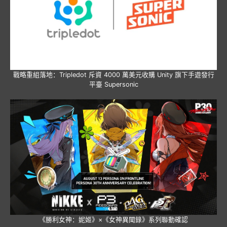
戰略重組落地：Tripledot 斥資 4000 萬美元收購 Unity 旗下手遊發行
平臺 Supersonic
《勝利女神：妮姬》×《女神異聞錄》系列聯動確認