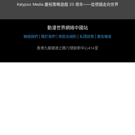
Kalypso Media 慶祝策略遊戲 20 周年——從德國走向世界
動漫世界網絡中國站
聯絡我們
|
關於我們
|
條款及細則
|
私隱政策
|
廣告機會
香港九龍塘達之路72號創新中心414室