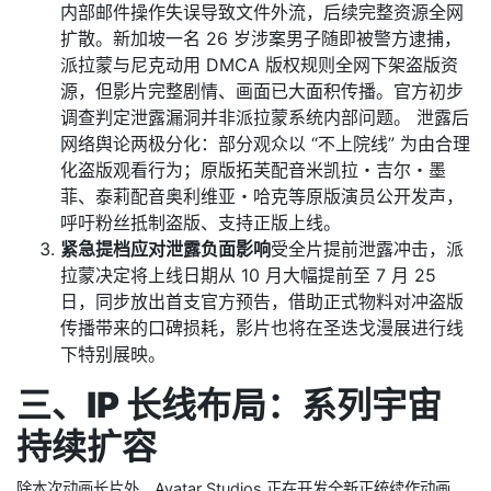
内部邮件操作失误导致文件外流，后续完整资源全网
扩散。新加坡一名 26 岁涉案男子随即被警方逮捕，
派拉蒙与尼克动用 DMCA 版权规则全网下架盗版资
源，但影片完整剧情、画面已大面积传播。官方初步
调查判定泄露漏洞并非派拉蒙系统内部问题。 泄露后
网络舆论两极分化：部分观众以 “不上院线” 为由合理
化盗版观看行为；原版拓芙配音米凯拉・吉尔・墨
菲、泰莉配音奥利维亚・哈克等原版演员公开发声，
呼吁粉丝抵制盗版、支持正版上线。
紧急提档应对泄露负面影响
受全片提前泄露冲击，派
拉蒙决定将上线日期从 10 月大幅提前至 7 月 25
日，同步放出首支官方预告，借助正式物料对冲盗版
传播带来的口碑损耗，影片也将在圣迭戈漫展进行线
下特别展映。
三、IP 长线布局：系列宇宙
持续扩容
除本次动画长片外，Avatar Studios 正在开发全新正统续作动画