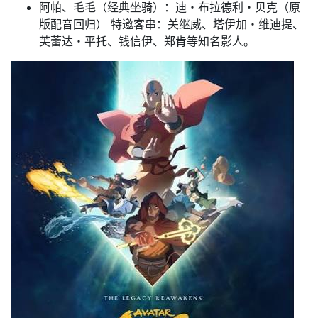
阿帕、毛毛（经典坐骑）：迪・布拉德利・贝克（原
版配音回归） 特邀客串：关继威、塔伊加・维迪提、
芙蕾达・平托、钱信伊、郑肯等知名影人。