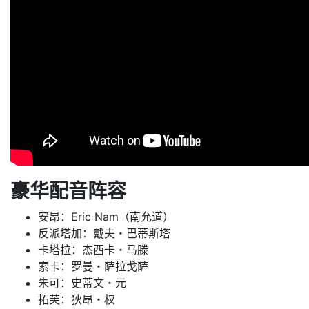
豪华配音阵容
安昂：Eric Nam（南允道）
反派塔加：戴夫・巴蒂斯塔
卡塔拉：杰西卡・马滕
索卡：罗曼・萨拉戈萨
朱可：史蒂文・元
拓芙：狄昂・权