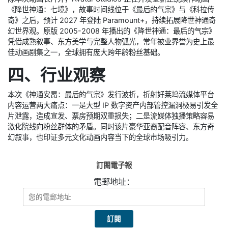
《降世神通：七境》，故事时间线位于《最后的气宗》与《科拉传
奇》之后，预计 2027 年登陆 Paramount+，持续拓展降世神通奇
幻世界观。原版 2005-2008 年播出的《降世神通：最后的气宗》
凭借成熟叙事、东方美学与完整人物弧光，常年被业界誉为史上最
佳动画剧集之一，全球拥有庞大跨年龄粉丝基础。
四、行业观察
本次《神通安昂：最后的气宗》发行波折，折射好莱坞流媒体平台
内容运营两大痛点：一是大型 IP 数字资产内部管控漏洞极易引发全
片泄露，造成宣发、票房预期双重损失；二是流媒体独播策略容易
激化院线向粉丝群体的矛盾。同时该片豪华亚裔配音阵容、东方奇
幻叙事，也印证多元文化动画内容当下的全球市场吸引力。
訂閱電子報
電郵地址：