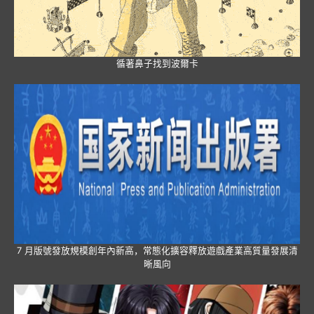
循著鼻子找到波爾卡
7 月版號發放規模創年內新高，常態化擴容釋放遊戲產業高質量發展清
晰風向