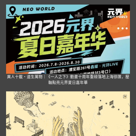
異人十載・道生萬物｜《一人之下》動畫十周年重磅落地上海徐匯，壓
軸點亮元界夏日嘉年華