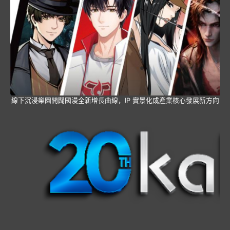
線下沉浸樂園開闢國漫全新增長曲線，IP 實景化成產業核心發展新方向