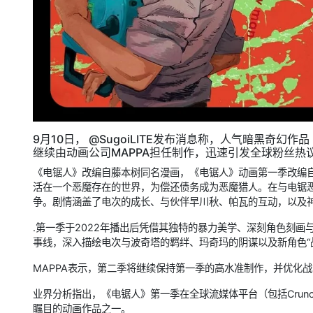
9月10日， @SugoiLITE发布消息称，人气暗黑奇幻作
继续由动画公司MAPPA担任制作，迅速引发全球粉丝热
《电锯人》改编自藤本树同名漫画，《电锯人》动画第一季改编自
活在一个恶魔存在的世界，为偿还债务成为恶魔猎人。在与电锯
争。剧情涵盖了电次的成长、与伙伴早川秋、帕瓦的互动，以及
.第一季于2022年播出后凭借其独特的暴力美学、深刻角色刻画
事线，深入描绘电次与波奇塔的羁绊、玛奇玛的阴谋以及新角色“
MAPPA表示，第二季将继续保持第一季的高水准制作，并优化
业界分析指出，《电锯人》第一季在全球流媒体平台（包括Crunchyr
瞩目的动画作品之一。