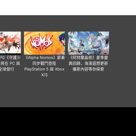
RPG《守護少
《Alpha Nomos》節奏
《阿特蘭晶核》夏季慶
將在 PC 與
同步戰鬥登陸
典回歸，海濱遐想更新
全球發行
PlayStation 5 與 Xbox
攜新內容等你探索
X/S