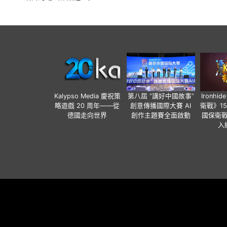
Kalypso Media 慶祝策
第八屆 “講好中國故事”
Ironh
略遊戲 20 周年——從
創意傳播國際大賽 AI
衛戰》1
德國走向世界
創作主題賽全面啟動
國保衛戰
入