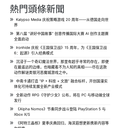
熱門頭條新聞
Kalypso Media 庆祝策略游戏 20 周年——从德国走向世
界
第八届 “讲好中国故事” 创意传播国际大赛 AI 创作主题赛
全面启动
Ironhide 庆祝《王国保卫战》15 周年，为《王国保卫战
6：起源》引入经典模式
沉浸于一个奇幻魔法世界，那里有超乎寻常的存在，即便
在最遥远的边缘，也暗藏着不为人知的真相——尽在这款
动作解谜类银河恶魔城游戏之中。
中南卡通打造 “IP + 科技 + 文旅” 融合标杆，开创国漫实
体化可持续发展全新产业模式
全新动作 RPG《守护少女》公布，将在 PC 与移动端全球
发行
《Alpha Nomos》节奏同步战斗登陆 PlayStation 5 与
Xbox X/S
《阿特兰晶核》夏季庆典回归，海滨遐想更新携新内容等