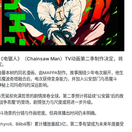
品《电锯人》（Chainsaw Man）TV动画第二季制作决定，将
议。
藤本树的同名漫画，由MAPPA制作。故事围绕少年电次展开，他生
恶魔波奇塔融合后，电次获得变身能力，并加入公安部门与恶魔斗
神秘上司玛奇玛的深远影响。
与荒诞却充满哲思的剧情席卷全球。第二季预计将延续“公安篇”后的故
战争恶魔”的登场，剧情张力与尺度或将进一步升级。
战斗场景的分镜与作画密度。但具体播出时间仍未明确。
oll、Bilibili等）累计播放量超3亿，第二季有望成为未来年度最受