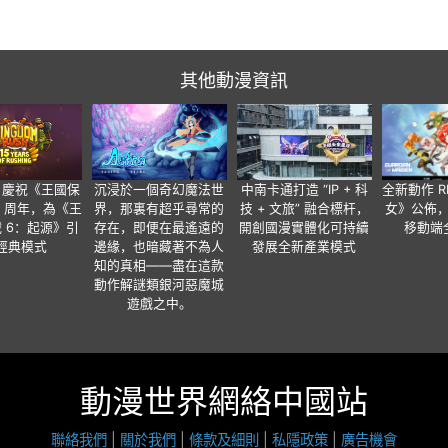
其他動漫資訊
ide 慶祝《王國保
沉浸於一個奇幻魔法世
中南卡通打造 “IP + 科
全新動作 
5 周年，為《王
界，那裏有超乎尋常的
技 + 文旅” 融合標杆，
女》公佈，
 6：起源》引
存在，即便在最遙遠的
開創國漫實體化可持續
移動端
經典模式
邊緣，也暗藏著不為人
發展全新產業模式
知的真相——盡在這款
動作解謎類銀河惡魔城
遊戲之中。
動漫世界網絡中國站
聯絡我們
|
關於我們
|
條款及細則
|
私隱政策
|
廣告機會