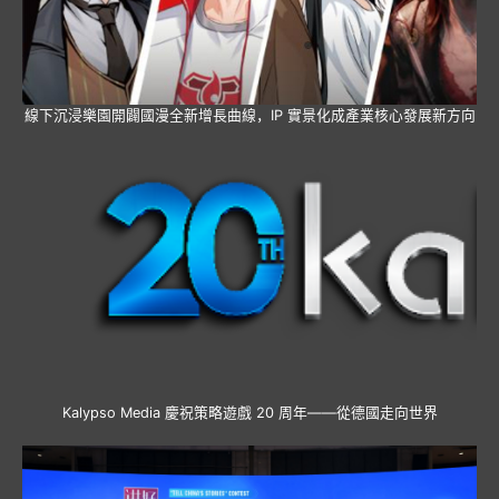
線下沉浸樂園開闢國漫全新增長曲線，IP 實景化成產業核心發展新方向
Kalypso Media 慶祝策略遊戲 20 周年——從德國走向世界