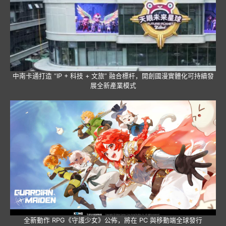
中南卡通打造 “IP + 科技 + 文旅” 融合標杆，開創國漫實體化可持續發
展全新產業模式
全新動作 RPG《守護少女》公佈，將在 PC 與移動端全球發行