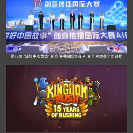
第八屆 “講好中國故事” 創意傳播國際大賽 AI 創作主題賽全面啟動