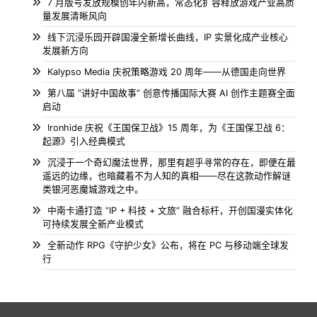
7 月版号发放规模创年内新高，常态化扩容释放游戏产业高质
量发展清晰风向
线下沉浸乐园开辟国漫全新增长曲线，IP 实景化成产业核心
发展新方向
Kalypso Media 庆祝策略游戏 20 周年——从德国走向世界
第八届 “讲好中国故事” 创意传播国际大赛 AI 创作主题赛全面
启动
Ironhide 庆祝《王国保卫战》15 周年，为《王国保卫战 6：
起源》引入经典模式
沉浸于一个奇幻魔法世界，那里有超乎寻常的存在，即便在最
遥远的边缘，也暗藏着不为人知的真相——尽在这款动作解谜
类银河恶魔城游戏之中。
中南卡通打造 “IP + 科技 + 文旅” 融合标杆，开创国漫实体化
可持续发展全新产业模式
全新动作 RPG《守护少女》公布，将在 PC 与移动端全球发
行