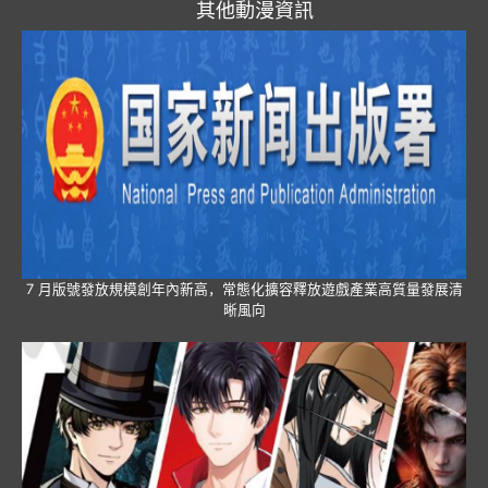
其他動漫資訊
7 月版號發放規模創年內新高，常態化擴容釋放遊戲產業高質量發展清
晰風向