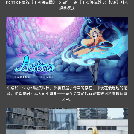
Ironhide 慶祝《王國保衛戰》15 周年，為《王國保衛戰 6：起源》引入
經典模式
沉浸於一個奇幻魔法世界，那裏有超乎尋常的存在，即便在最遙遠的邊
緣，也暗藏著不為人知的真相——盡在這款動作解謎類銀河惡魔城遊戲
之中。