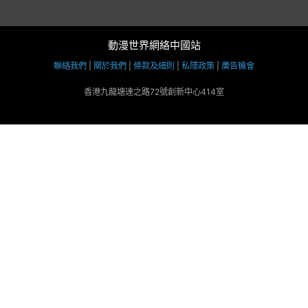
動漫世界網絡中國站
聯絡我們
|
關於我們
|
條款及細則
|
私隱政策
|
廣告機會
香港九龍塘達之路72號創新中心414室