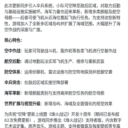
此次更新同步引入伞兵系统，小队可空降至敌后区域，对敌方后勤
与基础设施实施破坏。海军力量也迎来革新，新增多类舰艇及航空
母舰——后者可使飞机从近海位置起飞执行任务。为支持这些新特
性，游戏加入了全新多区域岛屿并扩展了海域范围，大幅提升了海
空作战的深度与广度。
核心特色：
空中作战
：玩家可驾驶战斗机、轰炸机等各类飞机进行空基作战
航空后勤
：通过地勤玩法实现飞机生产、维修与重新武装
防空体系
：运用侦察机、雷达设施与防空阵地探测并抵御空袭
伞兵突击
：在敌后区域实施空降部署
海军革新
：新增舰艇类别与支持离岸航空任务的航空母舰
世界扩展与视觉升级
：新增岛屿、海域及全面强化的视觉效果
为庆祝“空降”更新上线暨《烽火战记》开发十周年（期间已发布超
62次免费更新），游戏同步推出《烽火战记》支持者版，内含数字
艺术设定集、原声音乐、游戏主题、支持者徽章及独家壁纸等专属