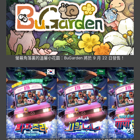
螢幕角落裏的溫馨小花園：BuGarden 將於 9 月 22 日發售！