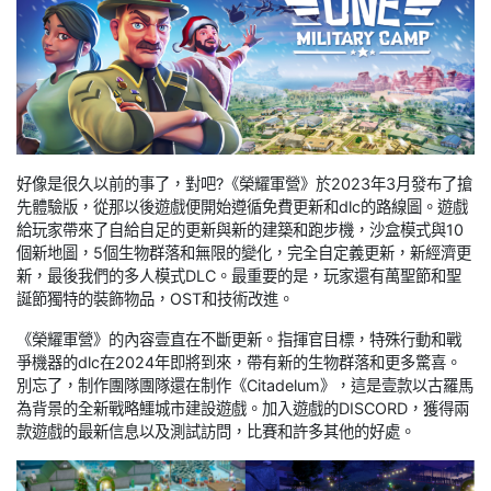
好像是很久以前的事了，對吧?《榮耀軍營》於2023年3月發布了搶
先體驗版，從那以後遊戲便開始遵循免費更新和dlc的路線圖。遊戲
給玩家帶來了自給自足的更新與新的建築和跑步機，沙盒模式與10
個新地圖，5個生物群落和無限的變化，完全自定義更新，新經濟更
新，最後我們的多人模式DLC。最重要的是，玩家還有萬聖節和聖
誕節獨特的裝飾物品，OST和技術改進。
《榮耀軍營》的內容壹直在不斷更新。指揮官目標，特殊行動和戰
爭機器的dlc在2024年即將到來，帶有新的生物群落和更多驚喜。
別忘了，制作團隊團隊還在制作《Citadelum》，這是壹款以古羅馬
為背景的全新戰略鱷城市建設遊戲。加入遊戲的DISCORD，獲得兩
款遊戲的最新信息以及測試訪問，比賽和許多其他的好處。