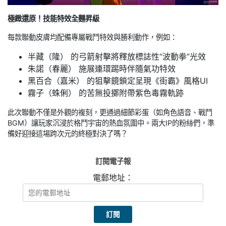
極緻還原！技能特效全麵昇級
每款聯動皮膚均配備專屬戰鬥特效與勝利動作，例如：
半藏（隆） 的弓箭射擊將釋放標誌性“波動拳”光效
朱諾（春麗） 施展連環踢時伴隨氣功特效
黑百合（嘉米） 的狙擊鏡鎖定呈現《街霸》風格UI
霧子（蛛俐） 的苦無投擲附帶紫色毒霧軌跡
此次聯動不僅是外觀的複刻，更通過細節彩蛋（如角色語音、戰鬥
BGM）讓玩家沉浸於格鬥宇宙的熱血氛圍中。兩大IP的粉絲們，準
備好迎接這場跨次元的終極對決了嗎？
訂閱電子報
電郵地址：