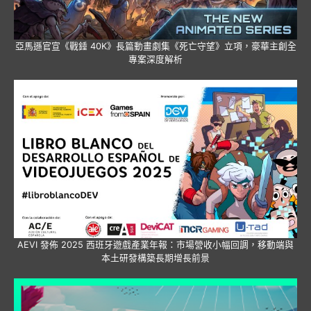
亞馬遜官宣《戰錘 40K》長篇動畫劇集《死亡守望》立項，豪華主創全
專案深度解析
AEVI 發佈 2025 西班牙遊戲產業年報：市場營收小幅回調，移動端與
本土研發構築長期增長前景