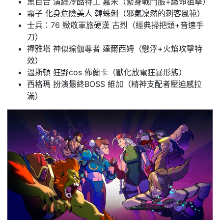
黑百合 演繹冷酷特工 嘉米（緊身戰鬥服+緻命狙擊）
霧子 化身危險美人 韓蛛俐（邪氣凜然的刺客風範）
士兵：76 緻敬軍旅硬漢 古烈（經典掃把頭+音速手
刀）
禪雅塔 神似瑜伽尊者 達爾西姆（懸浮+火焰攻擊特
效）
溫斯頓 狂野cos 佈蘭卡（獸化放電狂暴形態）
西格瑪 扮演最終BOSS 維加（精神支配者壓迫感拉
滿）