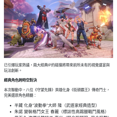
已引爆玩家熱議，兩大經典IP的碰撞將帶來前所未有的視覺盛宴與
玩法創新。
經典角色跨時空對決
本次聯動中，八位《守望先鋒》英雄化身《街頭霸王》傳奇鬥士，
完美還原角色精髓：
半藏 化身“波動拳”大師 隆（武道家經典造型）
朱諾 變裝格鬥女王 春麗（標誌性高踢腿戰鬥風格）