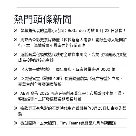
熱門頭條新聞
螢幕角落裏的溫馨小花園：BuGarden 將於 9 月 22 日發售！
馬來西亞影史票房動畫《佐拉爸爸大電影》開啟全球大範圍發
行，本土溫情敘事引爆海內外行業關注
遊戲商業化模式迭代映射全球資本風向，合規可持續變現賽道
成為投融資核心主線
《人類一敗塗地》十周年慶典，玩家數量突破 6000 萬
亞馬遜官宣《戰錘 40K》長篇動畫劇集《死亡守望》立項，
豪華主創全專案深度解析
AEVI 發佈 2025 西班牙遊戲產業年報：市場營收小幅回調，
移動端與本土研發構築長期增長前景
這款真正有色彩的石器時代生存遊戲將於8月25日結束搶先體
驗
微型團隊，宏大腦洞：Tiny Teams遊戲節八月重磅回歸