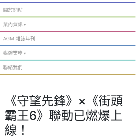
關於網站
業內資訊
AGM 雜誌年刊
媒體業務
聯絡我們
《守望先鋒》×《街頭
霸王6》聯動已燃爆上
線！