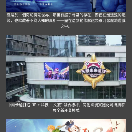
沉浸於一個奇幻魔法世界，那裏有超乎尋常的存在，即便在最遙遠的邊
緣，也暗藏著不為人知的真相——盡在這款動作解謎類銀河惡魔城遊戲
之中。
中南卡通打造 “IP + 科技 + 文旅” 融合標杆，開創國漫實體化可持續發
展全新產業模式