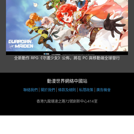
全新動作 RPG《守護少女》公佈，將在 PC 與移動端全球發行
動漫世界網絡中國站
聯絡我們
|
關於我們
|
條款及細則
|
私隱政策
|
廣告機會
香港九龍塘達之路72號創新中心414室