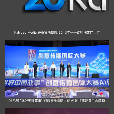
Kalypso Media 慶祝策略遊戲 20 周年——從德國走向世界
第八屆 “講好中國故事” 創意傳播國際大賽 AI 創作主題賽全面啟動