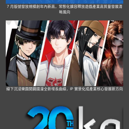
7 月版號發放規模創年內新高，常態化擴容釋放遊戲產業高質量發展清
晰風向
線下沉浸樂園開闢國漫全新增長曲線，IP 實景化成產業核心發展新方向