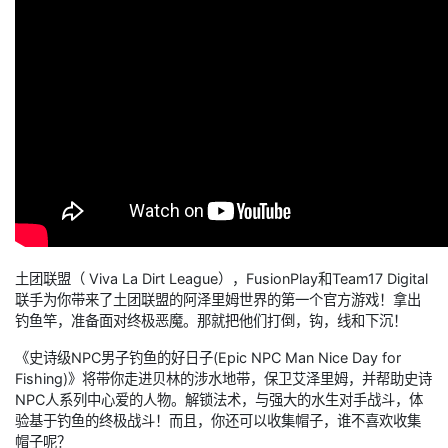
土团联盟（ Viva La Dirt League），FusionPlay和Team17 Digital
联手为你带来了土团联盟的阿泽里姆世界的第一个官方游戏！拿出
钓鱼竿，准备面对终极恶魔。那就把他们打倒，钩，线和下沉！
《史诗级NPC男子钓鱼的好日子(Epic NPC Man Nice Day for
Fishing)》将带你走进贝林的涉水地带，保卫艾泽里姆，并帮助史诗
NPC人系列中心爱的人物。解锁法术，与强大的水生对手战斗，体
验基于钓鱼的终极战斗！而且，你还可以收集帽子，谁不喜欢收集
帽子呢？