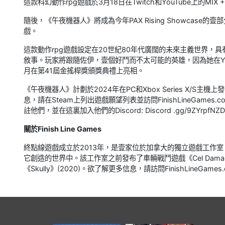
這款科幻動作rpg遊戲於3月18日在Twitch和YouTube上的MIX 
隨後，《午夜機器人》將成為今年PAX Rising Showcase的
戲。
這款動作rpg遊戲設定在20世紀80年代廣闊的未來主義世界，
敘事。玩家將跟隨佐伊，壹個好鬥而不太可能的英雄，因為她在Y
月在第41屆金搖桿獎頒獎典禮上亮相。
《午夜機器人》計劃於2024年在PC和Xbox Series X/
息，請在Steam上列出遊戲願望列表並訪問FinishLineGames.com。在
註他們，並在這裏加入他們的Discord: Discord .gg/9ZYrpfNZ
關於Finish Line Games
終點線遊戲成立於2013年，是壹家位於加拿大的獨立遊戲工作
它創造的世界中。該工作室之前發布了車輛戰鬥遊戲《Cel Damage 
《Skully》(2020)。欲了解更多信息，請訪問FinishLineGames