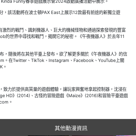
+ Kinda Funny春季遊戲展示會2024啟動廣播活動中展示。
壹部分，該活動將在波士頓PAX East上展示12款最有前途的新獨立遊
具有激烈的戰鬥、諷刺機器人、巨大的機械怪物和通過探索發現的豐富
ob的世界中尋找和戰鬥，揭開它的秘密。《午夜機器人》於去年11
S主機上發布，隨後將在其他平臺上發布。欲了解更多關於《午夜機器人》的信
Twitter、TikTok、Instagram、Facebook、YouTube上關
DK。
室，致力於提供高質量的遊戲體驗，讓玩家興奮地拿起控制器，沈浸在
HD》(2014)、古怪的冒險遊戲《Maize》(2016)和冒險平臺遊戲
.com。
其他動漫資訊