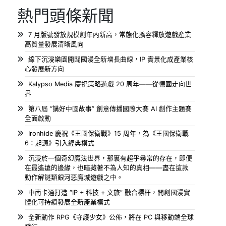
熱門頭條新聞
7 月版號發放規模創年內新高，常態化擴容釋放遊戲產業
高質量發展清晰風向
線下沉浸樂園開闢國漫全新增長曲線，IP 實景化成產業核
心發展新方向
Kalypso Media 慶祝策略遊戲 20 周年——從德國走向世
界
第八屆 “講好中國故事” 創意傳播國際大賽 AI 創作主題賽
全面啟動
Ironhide 慶祝《王國保衛戰》15 周年，為《王國保衛戰
6：起源》引入經典模式
沉浸於一個奇幻魔法世界，那裏有超乎尋常的存在，即便
在最遙遠的邊緣，也暗藏著不為人知的真相——盡在這款
動作解謎類銀河惡魔城遊戲之中。
中南卡通打造 “IP + 科技 + 文旅” 融合標杆，開創國漫實
體化可持續發展全新產業模式
全新動作 RPG《守護少女》公佈，將在 PC 與移動端全球