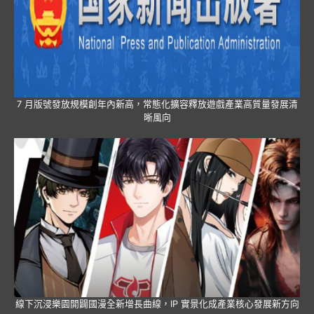
7 月版號發放規模創年內新高，常態化擴容釋放遊戲產業高質量發展清
晰風向
線下沉浸樂園開闢國漫全新增長曲線，IP 實景化成產業核心發展新方向