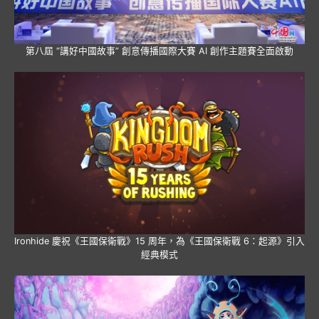
第八屆 “講好中國故事” 創意傳播國際大賽 AI 創作主題賽全面啟動
Ironhide 慶祝《王國保衛戰》15 周年，為《王國保衛戰 6：起源》引入
經典模式