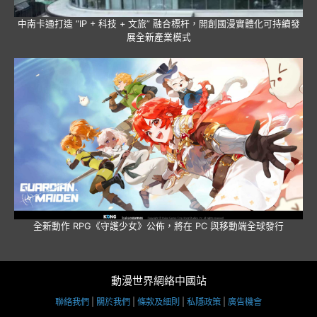
中南卡通打造 “IP + 科技 + 文旅” 融合標杆，開創國漫實體化可持續發
展全新產業模式
全新動作 RPG《守護少女》公佈，將在 PC 與移動端全球發行
動漫世界網絡中國站
聯絡我們
|
關於我們
|
條款及細則
|
私隱政策
|
廣告機會