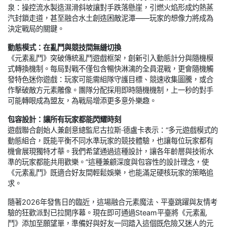
泉：操控流水製造濕滑斜坡讓對手跌落懸崖，引燃火焰形成灼熱蒸
汽封鎖走道，甚至融合水土創造困敵泥潭——玩家的想像力將成為
決定戰局的關鍵。
動態模式：在亂鬥與競技間無縫切換
《元素亂鬥》突破傳統亂鬥遊戲框架，創新引入動態計分與隨機模
式轉換機制。每局對戰不僅包含暢快淋漓的全員混戰，更會隨機觸
發特色迷你遊戲：玩家可能需組隊守護目標、競速收集圖騰，或合
作擊破敵方元素雕像。團隊分配採用即時隨機機制，上一秒的對手
可能轉眼成為盟友，為戰局增添更多意外樂趣。
包容設計：讓所有玩家都能閃耀時刻
遊戲聯合創始人兼創意總監尼古拉斯·德盧卡表示：“多元遊戲模式的
動態組合，既能平衡不同水準玩家的競技體驗，也讓每位玩家都有
機會展現獨特才華。我們希望通過這種設計，讓各年齡層與技術水
準的玩家都能共用歡樂。”這種兼顧深度與包容性的設計理念，使
《元素亂鬥》既適合好友間輕鬆娛樂，也能滿足硬核玩家的策略追
求。
隨著2026年發售日的臨近，這場融合元素魔法、平臺跳躍與友情考
驗的狂歡派對已拉開序幕。現在即可通過Steam平臺將《元素亂
鬥》添加至願望單，準備好與好友一同踏入這個既危險又迷人的元