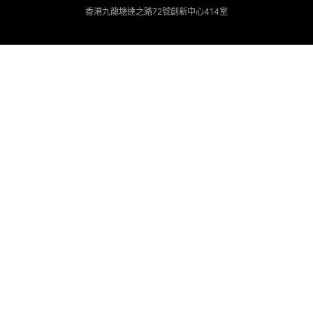
香港九龍塘達之路72號創新中心414室