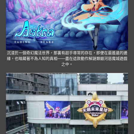
沉浸於一個奇幻魔法世界，那裏有超乎尋常的存在，即便在最遙遠的邊
緣，也暗藏著不為人知的真相——盡在這款動作解謎類銀河惡魔城遊戲
之中。