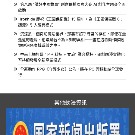
第八屆 “講好中國故事” 創意傳播國際大賽 AI 創作主題賽全面
啟動
Ironhide 慶祝《王國保衛戰》15 周年，為《王國保衛戰 6：
起源》引入經典模式
沉浸於一個奇幻魔法世界，那裏有超乎尋常的存在，即便在最
遙遠的邊緣，也暗藏著不為人知的真相——盡在這款動作解謎
類銀河惡魔城遊戲之中。
中南卡通打造 “IP + 科技 + 文旅” 融合標杆，開創國漫實體化
可持續發展全新產業模式
全新動作 RPG《守護少女》公佈，將在 PC 與移動端全球發
行
其他動漫資訊