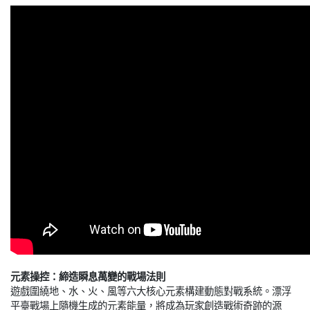
元素操控：締造瞬息萬變的戰場法則
遊戲圍繞地、水、火、風等六大核心元素構建動態對戰系統。漂浮
平臺戰場上隨機生成的元素能量，將成為玩家創造戰術奇跡的源