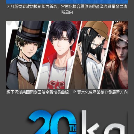
7 月版號發放規模創年內新高，常態化擴容釋放遊戲產業高質量發展清
晰風向
線下沉浸樂園開闢國漫全新增長曲線，IP 實景化成產業核心發展新方向