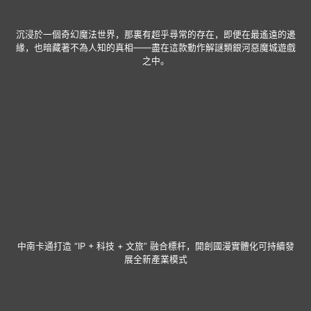
沉浸於一個奇幻魔法世界，那裏有超乎尋常的存在，即便在最遙遠的邊
緣，也暗藏著不為人知的真相——盡在這款動作解謎類銀河惡魔城遊戲
之中。
中南卡通打造 “IP + 科技 + 文旅” 融合標杆，開創國漫實體化可持續發
展全新產業模式