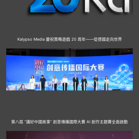
Kalypso Media 慶祝策略遊戲 20 周年——從德國走向世界
第八屆 “講好中國故事” 創意傳播國際大賽 AI 創作主題賽全面啟動