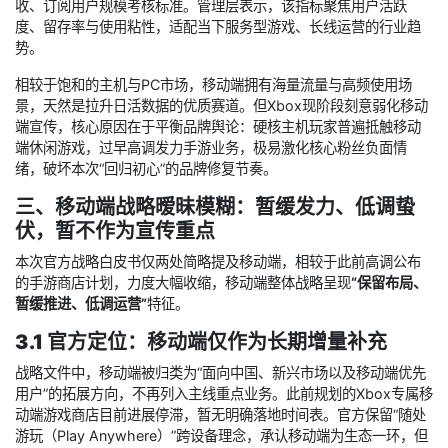
收、订阅用户规模考核标准。管理层表示，该指标聚焦用户活跃
度、留存率与使用粘性，适配当下服务型游戏、长线运营的行业趋
势。
相较于饱和的主机与PC市场，移动端拥有海量流量与高频使用场
景，天然是拉升日活数据的优质赛道。但Xbox现阶段刻意弱化移动
端宣传，核心原因在于平衡品牌舆论：硬核主机玩家普遍抵触移动
端休闲游戏，过早高调发力手游业务，极易激化核心粉丝负面情
绪，破坏本次“回归初心”的品牌修复节奏。
三、移动端战略暧昧模糊：暂缓发力、低调蛰
伏，暂不作为宣传重点
本次官方战略白皮书仅两处简略提及移动端，相较于此前高调公布
的手游商店计划，力度大幅收缩，移动端整体战略呈现
“保留布局、
暂缓推进、低调运营”
特征。
3.1 官方定位：移动端仅作为长期增量补充
战略文件中，移动端被归类为“面向中国、新兴市场以及移动端优先
用户”的拓展方向，不再列入主线重点业务。此前规划的Xbox专属移
动端游戏商店目前进展停滞，暂无明确落地时间表。官方保留“随处
游玩（Play Anywhere）”跨设备理念，承认移动端为生态一环，但