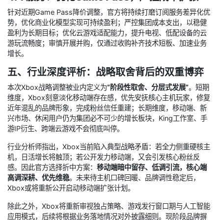
针对近期Game Pass降价调整，官方将持续打磨订阅服务差异化优
势，优化商业化模型实现可持续盈利；严控集团成本支出，以稳健
盈利为长期目标；优化云游戏适配能力，提升电视、低配设备的云
游玩流畅度；审慎开展并购，仅通过收购补齐技术短板、加速业务
增长。
五、行业深度评析：战略取舍背后的双重博弈
本次Xbox战略调整被业内定义为
“阶段性取舍、分层式发展”
。短期
维度，Xbox刻意淡化移动端存在感，优先安抚核心主机玩家，修复
近年混乱的品牌形象，完成粉丝信任重建；长期维度，移动端、新
兴市场、休闲用户仍为集团必不可少的增长板块，King工作室、手
游IP衍生、跨端云游戏不会彻底叫停。
行业分析师指出，Xbox当前陷入典型战略矛盾：若全力侧重硬核主
机，日活增长将触顶；若公开发力移动端，又会引发核心粉丝反
感。因此官方选择折中方案：
移动端暗中留存、低调引流，核心端
高调深耕、优先维稳
。未来待主机口碑回暖、品牌调性稳定后，
Xbox或将重新公开启动移动端扩张计划。
除此之外，Xbox将重新审视独占策略、游戏发行窗口期与人工智能
应用模式，后续将根据业务落地情况对外披露细则。现阶段品牌摒