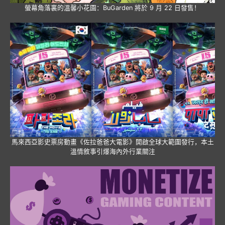
螢幕角落裏的溫馨小花園：BuGarden 將於 9 月 22 日發售！
馬來西亞影史票房動畫《佐拉爸爸大電影》開啟全球大範圍發行，本土
溫情敘事引爆海內外行業關注