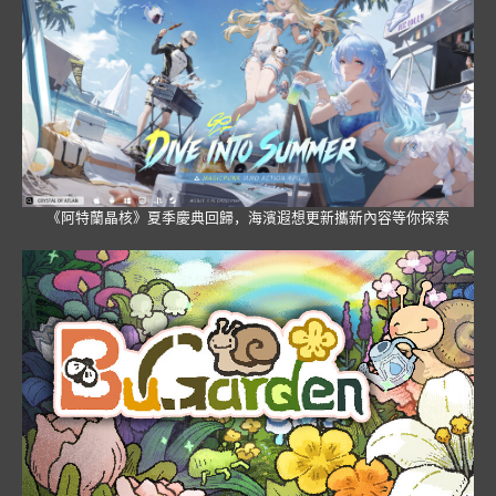
《阿特蘭晶核》夏季慶典回歸，海濱遐想更新攜新內容等你探索