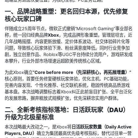
一、品牌战略重塑：更名回归本源，优先修复
核心玩家口碑
伴随成立25周年节点，微软正式撤销“Microsoft Gaming”事业部名
称，统一回归经典品牌
Xbox
，完成品牌形象重塑。管理层坦言，近
几年战略摇摆、内容更新放缓、定价体系波动、社交体验碎片化等
问题，导致核心玩家体验下滑、粉丝满意度降低。同时行业竞争加
剧，独立创意作品、Roblox等UGC平台持续分流用户，游戏研发成
本攀升，行业外部市场增速远超欧美传统核心区域。
为此Xbox确立
“Core before more（先深耕核心，再拓展增量）”
核心原则，首要任务修复硬核玩家体验，优化主机、PC基础功能，
完善内容发现、个性化推荐、社交联机系统，稳固传统高品质游戏
基本盘。本次战略调整标志着Xbox纠正此前盲目扩张、全平台泛化
的发展思路，摒弃粗放式规模扩张，优先深耕忠实用户群体。
二、全新考核指标落地：日活跃玩家（DAU）
升级为北极星标准
本次战略最大改动之一，是Xbox将
日活跃玩家数量（Daily Active
Players, DAU）
确立为集团最高优先级考核指标，替代过往单一营