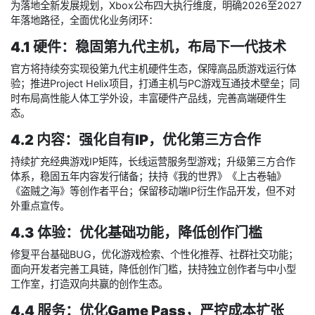
为落地全新发展规划，Xbox公布四大执行维度，明确2026至2027
年落地路径，全面优化业务闭环：
4.1 硬件：稳固第九代主机，布局下一代技术
官方将持续夯实现役第九代主机硬件生态，保障高品质游戏运行体
验；推进Project Helix项目，打通主机与PC游戏互通技术壁垒；同
时布局高性能人体工学外设，丰富硬件产品线，完善高端硬件生
态。
4.2 内容：强化自有IP，优化第三方合作
持续扩充经典游戏IP矩阵，长线运营服务型游戏；升级第三方合作
体系，稳固五年内容发行储备；扶持《我的世界》《上古卷轴》
《盗贼之海》等创作者平台；保留移动端IP衍生作品开发，但不对
外重点宣传。
4.3 体验：优化基础功能，降低创作门槛
修复平台基础BUG，优化游戏检索、个性化推荐、社群社交功能；
面向开发者完善工具链，降低创作门槛，扶持独立创作者与中小型
工作室，打造双向共赢的创作生态。
4.4 服务：优化Game Pass，严控成本扩张