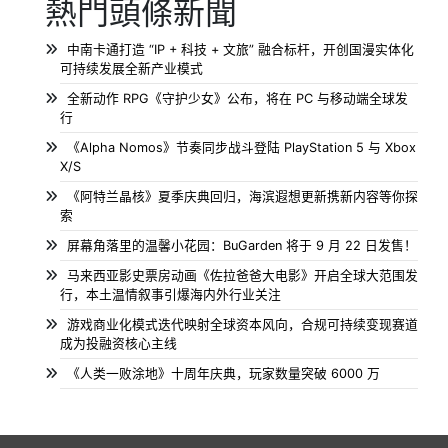
熱門頭條新聞
中南卡通打造 “IP + 科技 + 文旅” 融合标杆，开创国漫实体化
可持续发展全新产业模式
全新动作 RPG《守护少女》公布，将在 PC 与移动端全球发
行
《Alpha Nomos》节奏同步战斗登陆 PlayStation 5 与 Xbox
X/S
《阿特兰晶核》夏季庆典回归，海滨遐想更新携新内容等你探
索
屏幕角落里的温馨小花园：BuGarden 将于 9 月 22 日发售！
马来西亚影史票房动画《佐拉爸爸大电影》开启全球大范围发
行，本土温情叙事引爆海内外行业关注
游戏商业化模式迭代映射全球资本风向，合规可持续变现赛道
成为投融资核心主线
《人类一败涂地》十周年庆典，玩家数量突破 6000 万