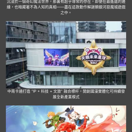
沉浸於一個奇幻魔法世界，那裏有超乎尋常的存在，即便在最遙遠的邊
緣，也暗藏著不為人知的真相——盡在這款動作解謎類銀河惡魔城遊戲
之中。
中南卡通打造 “IP + 科技 + 文旅” 融合標杆，開創國漫實體化可持續發
展全新產業模式