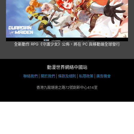
全新動作 RPG《守護少女》公佈，將在 PC 與移動端全球發行
動漫世界網絡中國站
聯絡我們
|
關於我們
|
條款及細則
|
私隱政策
|
廣告機會
香港九龍塘達之路72號創新中心414室