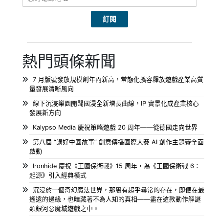
熱門頭條新聞
7 月版號發放規模創年內新高，常態化擴容釋放遊戲產業高質
量發展清晰風向
線下沉浸樂園開闢國漫全新增長曲線，IP 實景化成產業核心
發展新方向
Kalypso Media 慶祝策略遊戲 20 周年——從德國走向世界
第八屆 “講好中國故事” 創意傳播國際大賽 AI 創作主題賽全面
啟動
Ironhide 慶祝《王國保衛戰》15 周年，為《王國保衛戰 6：
起源》引入經典模式
沉浸於一個奇幻魔法世界，那裏有超乎尋常的存在，即便在最
遙遠的邊緣，也暗藏著不為人知的真相——盡在這款動作解謎
類銀河惡魔城遊戲之中。