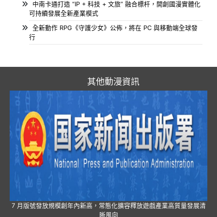
中南卡通打造 “IP + 科技 + 文旅” 融合標杆，開創國漫實體化
可持續發展全新產業模式
全新動作 RPG《守護少女》公佈，將在 PC 與移動端全球發
行
其他動漫資訊
7 月版號發放規模創年內新高，常態化擴容釋放遊戲產業高質量發展清
晰風向