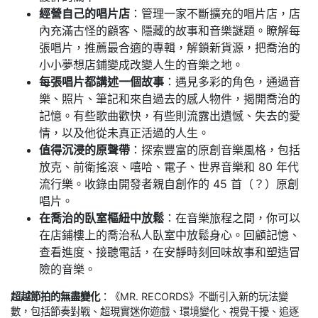
經營自己的唱片店
：管理一家不斷擴充的唱片店，店
內充滿古怪的顧客、隱藏的故事和音樂謎題。瞭解每
張唱片，推薦最合適的專輯，解鎖新貨源，把喬治的
小小夢想店鋪變成改變人生的音樂之地。
每張唱片都講述一個故事
：遇見多彩的角色，通過音
樂、照片、筆記和來自過去的感人物件，揭開喬治的
記憶。有些歌曲歡快，有些則流露出遺憾、失去的愛
情，以及他從未真正活過的人生。
值得沉浸的原聲帶
：探索豐富的原創音樂風格，包括
放克、前衛搖滾、嘻哈、電子、世界音樂和 80 年代
流行樂。收錄由開發者親自創作的 45 首（？）原創
唱片。
在喬治的臥室樞紐中放鬆
：在音樂旅程之間，你可以
在店鋪樓上的喬治私人臥室中放鬆身心。回顧記憶、
查看進度、接聽電話，在安靜時刻回味故事和塑造冒
險的音樂。
超越節拍的無盡變化
：《MR. RECORDS》不斷引入新的玩法變
數，包括節奏對戰、超現實迷你遊戲、環境變化、視覺干擾、追逐