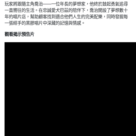
玩家將跟隨主角喬治——一位年長的夢想家，他終於鼓起勇氣追尋
一直嚮往的生活。在忠誠愛犬巴茲的陪伴下，喬治開設了夢想數十
年的唱片店，幫助顧客找到適合他們人生的完美配樂，同時發掘每
一張經手的黑膠唱片中深藏的記憶與情感。
觀看揭示預告片