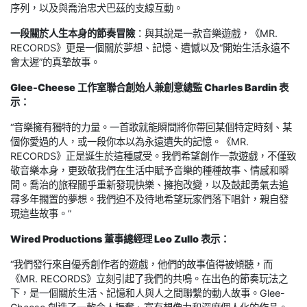
序列，以及與喬治忠犬巴茲的支線互動。
一段關於人生本身的節奏冒險
：與其說是一款音樂遊戲，《MR.
RECORDS》更是一個關於夢想、記憶、遺憾以及“開始生活永遠不
會太遲”的真摯故事。
Glee-Cheese 工作室聯合創始人兼創意總監 Charles Bardin 表
示：
“音樂擁有獨特的力量。一首歌就能瞬間將你帶回某個特定時刻、某
個你愛過的人，或一段你本以為永遠遺失的記憶。《MR.
RECORDS》正是誕生於這種感受。我們希望創作一款遊戲，不僅致
敬音樂本身，更致敬我們在生活中賦予音樂的種種故事、情感和瞬
間。喬治的旅程關乎重新發現快樂、擁抱改變，以及鼓起勇氣去追
尋多年擱置的夢想。我們迫不及待地希望玩家們落下唱針，親自發
現這些故事。”
Wired Productions 董事總經理 Leo Zullo 表示：
“我們發行來自優秀創作者的遊戲，他們的故事值得被傾聽，而
《MR. RECORDS》立刻引起了我們的共鳴。在出色的節奏玩法之
下，是一個關於生活、記憶和人與人之間聯繫的動人故事。Glee-