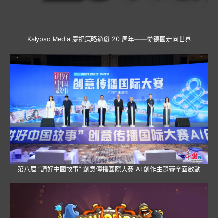
Kalypso Media 慶祝策略遊戲 20 周年——從德國走向世界
第八屆 “講好中國故事” 創意傳播國際大賽 AI 創作主題賽全面啟動