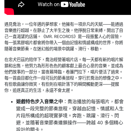
遇見喬治，一位年邁的夢想家，他擁有一項非凡的天賦——能通過
音樂進行超越。在靜止了大半生之後，他掙脫日常束縛，開出了自
己一直渴望的店鋪。《MR. RECORDS》是一段振奮人心的冒險，
每一張黑膠唱片都會將你帶入一個由記憶和情感構成的世界，你將
隨著音樂節奏，在迷幻般的場景中跳躍、滑行、移動。
在忠犬巴茲的陪伴下，喬治經營著唱片店。每一天都有新的唱片解
鎖和出售，他努力為形形色色的顧客獻上最合心意的音樂，並成為
他們故事的一部分。當夜幕降臨，卷簾門拉下，唱片便活了過來。
每一首曲目都化作一段可玩的節奏旅程，穿行於喬治的想像之中。
有些歌曲讓你微笑，有些則在唱針落下的瞬間觸動更深——提醒
你，追逐真正的生活，永遠不會太遲。
遊戲特色步入音樂之中
：喬治播放的每張唱片，都會
變成一段完整的節奏旅程，穿越由記憶、情感和人生
片段所構成的超現實夢境。奔跑、跳躍、滑行、閃
避，並隨著音樂節奏連鎖操作——跨越 40 多個精心
設計的關卡。