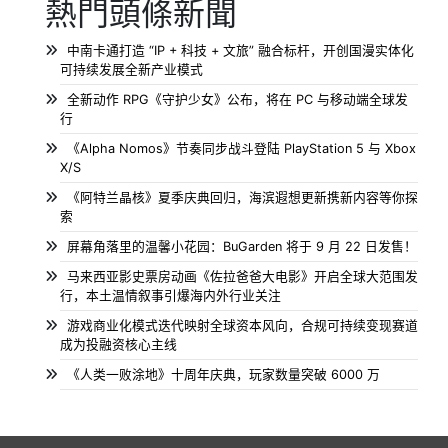
熱門頭條新聞
中南卡通打造 “IP + 科技 + 文旅” 融合标杆，开创国漫实体化
可持续发展全新产业模式
全新动作 RPG《守护少女》公布，将在 PC 与移动端全球发
行
《Alpha Nomos》节奏同步战斗登陆 PlayStation 5 与 Xbox
X/S
《阿特兰晶核》夏季庆典回归，海滨遐想更新携新内容等你探
索
屏幕角落里的温馨小花园：BuGarden 将于 9 月 22 日发售！
马来西亚影史票房动画《佐拉爸爸大电影》开启全球大范围发
行，本土温情叙事引爆海内外行业关注
游戏商业化模式迭代映射全球资本风向，合规可持续变现赛道
成为投融资核心主线
《人类一败涂地》十周年庆典，玩家数量突破 6000 万