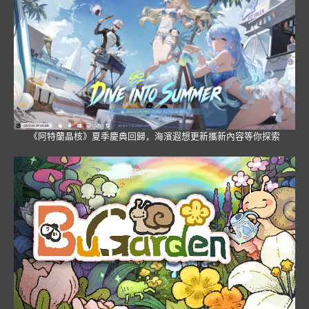
《阿特蘭晶核》夏季慶典回歸，海濱遐想更新攜新內容等你探索