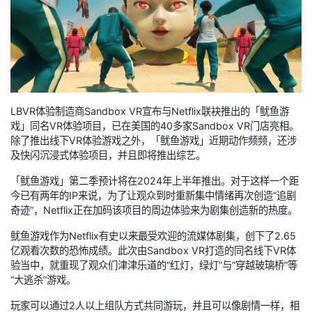
LBVR体验制造商Sandbox VR宣布与Netflix联袂推出的「鱿鱼游
戏」同名VR体验项目，已在美国的40多家Sandbox VR门店亮相。
除了推出线下VR体验游戏之外，「鱿鱼游戏」近期动作频频，还涉
及快闪沉浸式体验项目，并且即将推出综艺。
「鱿鱼游戏」第二季预计将在2024年上半年推出。对于这样一个距
今已有两年的IP来说，为了让观众到时重新集中情绪再次创造“追剧
奇迹”，Netflix正在加码该项目的周边体验来为剧集创造新的热度。
鱿鱼游戏作为Netflix有史以来最受欢迎的流媒体剧集，创下了2.65
亿观看次数的恐怖成绩。此次由Sandbox VR打造的同名线下VR体
验当中，就重现了观众们津津乐道的“红灯，绿灯”与“穿越玻璃桥”等
“大逃杀”游戏。
玩家可以通过2人以上组队方式共同游玩，并且可以像剧情一样，相