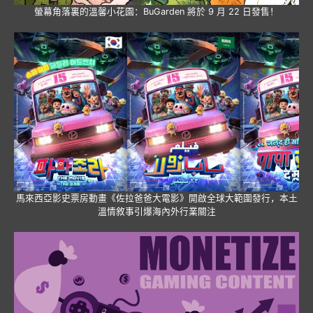
螢幕角落裏的溫馨小花園：BuGarden 將於 9 月 22 日發售！
馬來西亞影史票房動畫《佐拉爸爸大電影》開啟全球大範圍發行，本土
溫情敘事引爆海內外行業關注