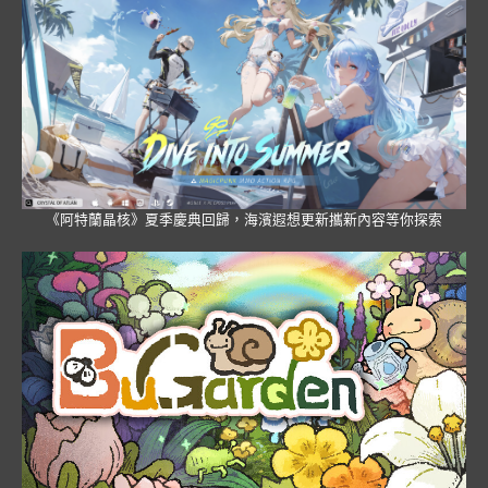
《阿特蘭晶核》夏季慶典回歸，海濱遐想更新攜新內容等你探索