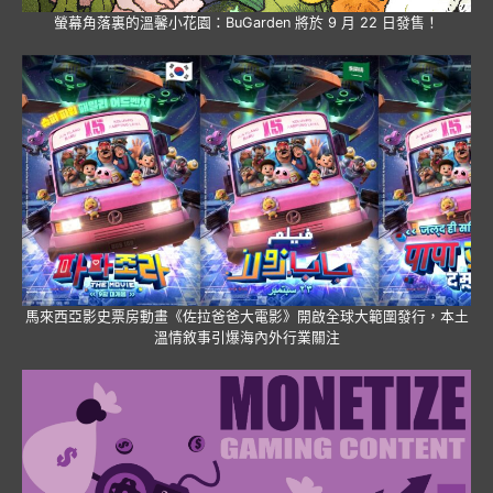
螢幕角落裏的溫馨小花園：BuGarden 將於 9 月 22 日發售！
馬來西亞影史票房動畫《佐拉爸爸大電影》開啟全球大範圍發行，本土
溫情敘事引爆海內外行業關注