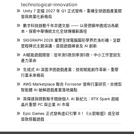
technological-innovation
Unity 7 定檔 2027 年 Q1 正式發佈，重構全球遊戲產業開
發與商業化新格局
數字科技啟動千年非遺文脈 —— 以景德鎮申遺成功為範
本，探索中華傳統文化全球傳播新路徑
SIGGRAPH 2026 彙聚全球電腦圖形學界於洛杉磯，呈獻
里程碑式主題演講、首屆遊戲峰會及 AI 創新
AI賦能遊戲開發：從年測5款到季測5款，中小工作室迎生
產力革命
生成式 AI 深度滲透遊戲產業：技術賦能創作革新，重塑
行業未來格局
AWS Marketplace 聯合 Forrester 發佈行業研究，合規型
智能體 AI 破解遊戲產業落地痛點
英偉達與微軟聯手開啟個人 AI 新紀元：RTX Spark 超級
晶片重塑 PC 與企業 AI 市場
Epic Games 正式發佈虛幻引擎 6！《火箭聯盟》成全球
首款搭載遊戲