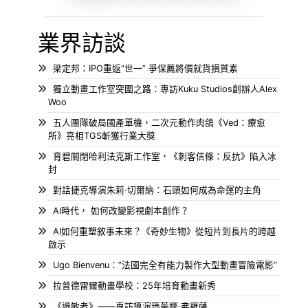
業界訪談
梁定邦：IPO重返“世一” 爭保薦將價就貨損質素
獨立動畫工作室突圍之路：專訪Kuku Studios創辦人Alex
Woo
五人團隊破局國產單機，二次元動作肉鴿《Ved：療愈
所》亮相TGS斬獲行業大獎
育碧關閉哈利法克斯工作室，《刺客信條：反抗》陷入冰
封
對話捷克導演朱莉·切爾納：石頭如何成為命運的主角
AI時代， 如何改變影視劇本創作？
AI如何重塑敘事未來？《奇妙生物》從短片到長片的跨越
啟示
Ugo Bienvenu：”法國完全有能力製作大型動畫冒險電影”
拉普德雷爾動畫學校：25年培育動畫新秀
《過敏者》——專訪導演瑪蒂娜·弗羅薩