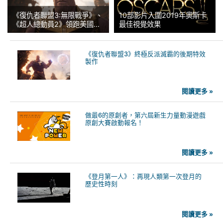
《復仇者聯盟3:無限戰爭》、
10部影片入圍2019年奧斯卡
《超人總動員2》領跑美國視
最佳視覺效果
效工會獎（VES）提名
《復仇者聯盟3》終極反派滅霸的後期特效
製作
閱讀更多 »
做最6的原創者，第六屆新生力量動漫遊戲
原創大賽啟動報名！
閱讀更多 »
《登月第一人》：再現人類第一次登月的
歷史性時刻
閱讀更多 »