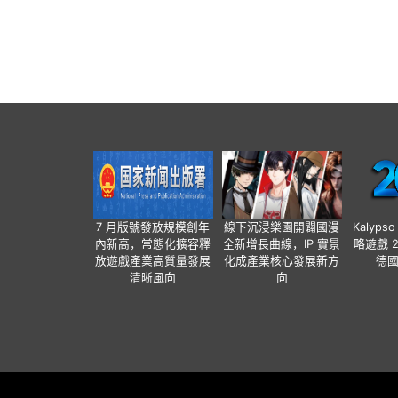
7 月版號發放規模創年
線下沉浸樂園開闢國漫
Kalyps
內新高，常態化擴容釋
全新增長曲線，IP 實景
略遊戲 
放遊戲產業高質量發展
化成產業核心發展新方
德
清晰風向
向