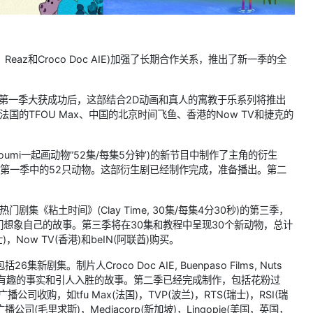
。
re、Reaz和Croco Doc AIE)加强了长期合作关系，推出了新一季的全
每集5分钟)第一季大获成功后，这部结合2D动画和真人的寓教于乐系列将推出
国的TFOU Max、中国的北京时间飞鱼、香港的Now TV和捷克的
“与Koumi一起画动物”52集/每集5分钟’)的新节目中制作了主角的衍生
绘本第一季中的52只动物。这部衍生剧已经制作完成，准备播出。第二
门剧集《粘土时间》(Clay Time, 30集/每集4分30秒)的第三季，
想象自己的故事。第三季将在30集和教程中呈现30个新动物，总计
)，Now TV(香港)和beIN(阿联酋)购买。
新剧集。制片人Croco Doc AIE, Buenpaso Films, Nuts
包含有趣的事实和引人入胜的故事。第二季已经完成制作，包括花粉过
购，如tfu Max(法国)，TVP(波兰)，RTS(瑞士)，RSI(瑞
播公司(毛里求斯)，Mediacorp(新加坡)，Lingopie(美国，英国，