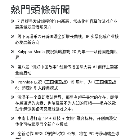
熱門頭條新聞
7 月版号发放规模创年内新高，常态化扩容释放游戏产业
高质量发展清晰风向
线下沉浸乐园开辟国漫全新增长曲线，IP 实景化成产业核
心发展新方向
Kalypso Media 庆祝策略游戏 20 周年——从德国走向世
界
第八届 “讲好中国故事” 创意传播国际大赛 AI 创作主题赛
全面启动
Ironhide 庆祝《王国保卫战》15 周年，为《王国保卫战
6：起源》引入经典模式
沉浸于一个奇幻魔法世界，那里有超乎寻常的存在，即便
在最遥远的边缘，也暗藏着不为人知的真相——尽在这款
动作解谜类银河恶魔城游戏之中。
中南卡通打造 “IP + 科技 + 文旅” 融合标杆，开创国漫实
体化可持续发展全新产业模式
全新动作 RPG《守护少女》公布，将在 PC 与移动端全球