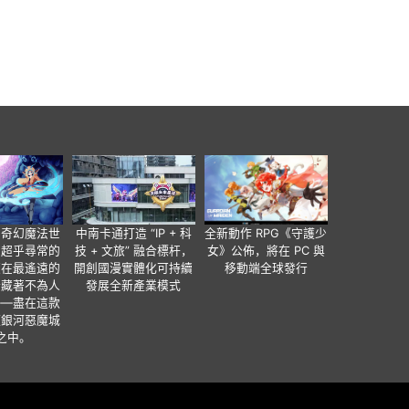
個奇幻魔法世
中南卡通打造 “IP + 科
全新動作 RPG《守護少
有超乎尋常的
技 + 文旅” 融合標杆，
女》公佈，將在 PC 與
便在最遙遠的
開創國漫實體化可持續
移動端全球發行
暗藏著不為人
發展全新產業模式
——盡在這款
類銀河惡魔城
之中。