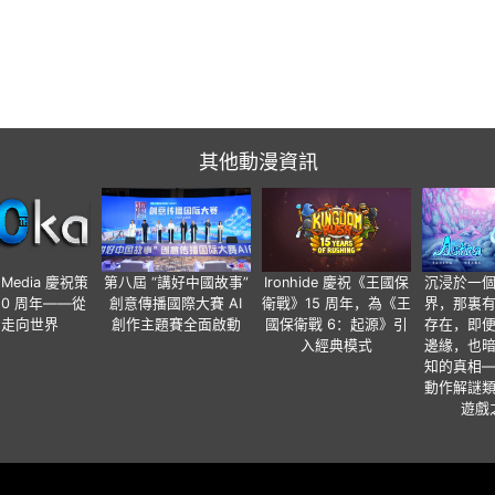
其他動漫資訊
o Media 慶祝策
第八屆 “講好中國故事”
Ironhide 慶祝《王國保
沉浸於一
20 周年——從
創意傳播國際大賽 AI
衛戰》15 周年，為《王
界，那裏
國走向世界
創作主題賽全面啟動
國保衛戰 6：起源》引
存在，即
入經典模式
邊緣，也
知的真相
動作解謎
遊戲