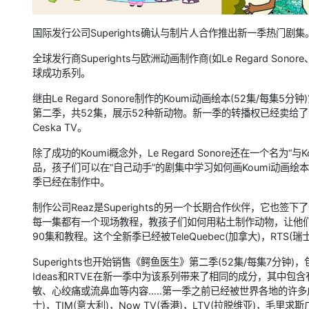
国际发行公司Superights确认与制片人合作推出新一季热门剧集
全球发行商Superights与欧洲动画制作商(如Le Regard Sono
球成功系列。
继由Le Regard Sonore制作的Koumi动画绘本(52集/
第二季，共52集，展示52种新动物。新一季的转播权已经卖给了法
Ceska TV。
除了成功的Koumi概念外，Le Regard Sonore还在一个名为
品，孩子们可以在“自己动手”的剧集中学习如何画Koumi动画
季已经在制作中。
制作公司Reaz是Superights的另一个长期合作伙伴，它也签下了热
每一集都有一个现场教程，教孩子们如何用粘土制作动物，让他们
90集和教程。这个全新季已经被TeleQuebec(加拿大)，RTS(瑞士
Superights也开始销售《鳄鱼医生》第二季(52集/每集7分钟)，包括26集
Ideas和RTVE在新一季中为该系列带来了相同的成分，其中
敏、心绞痛或流鼻血等内容…..第一季之前已经被世界各地的许多广播公司收
士)，TIM(意大利)，Now TV(香港)，LTV(拉脱维亚)，毛里求斯广