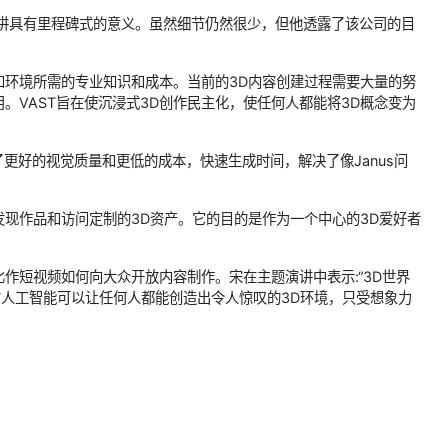
的演讲具有里程碑式的意义。虽然细节仍然很少，但他透露了该公司的目
产和环境所需的专业知识和成本。当前的3D内容创建过程需要大量的努
。VAST旨在使沉浸式3D创作民主化，使任何人都能将3D概念变为
供了更好的视觉质量和更低的成本，快速生成时间，解决了像Janus问
发现作品和访问定制的3D资产。它的目的是作为一个中心的3D爱好者
比作短视频如何向大众开放内容制作。宋在主题演讲中表示:“3D世界
信人工智能可以让任何人都能创造出令人惊叹的3D环境，只受想象力