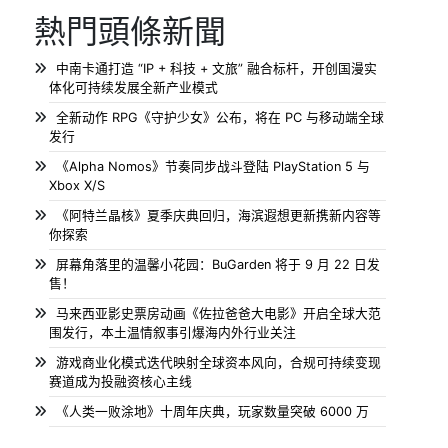
熱門頭條新聞
中南卡通打造 “IP + 科技 + 文旅” 融合标杆，开创国漫实
体化可持续发展全新产业模式
全新动作 RPG《守护少女》公布，将在 PC 与移动端全球
发行
《Alpha Nomos》节奏同步战斗登陆 PlayStation 5 与
Xbox X/S
《阿特兰晶核》夏季庆典回归，海滨遐想更新携新内容等
你探索
屏幕角落里的温馨小花园：BuGarden 将于 9 月 22 日发
售！
马来西亚影史票房动画《佐拉爸爸大电影》开启全球大范
围发行，本土温情叙事引爆海内外行业关注
游戏商业化模式迭代映射全球资本风向，合规可持续变现
赛道成为投融资核心主线
《人类一败涂地》十周年庆典，玩家数量突破 6000 万