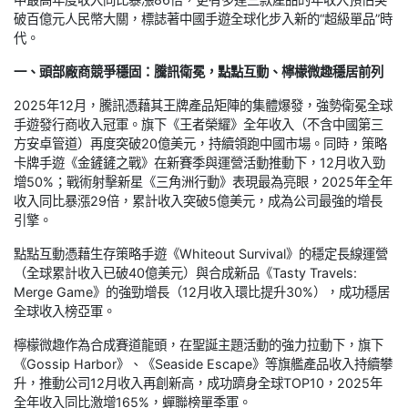
破百億元人民幣大關，標誌著中國手遊全球化步入新的“超級單品”時
代。
一、頭部廠商競爭穩固：騰訊衛冕，點點互動、檸檬微趣穩居前列
2025年12月，騰訊憑藉其王牌產品矩陣的集體爆發，強勢衛冕全球
手遊發行商收入冠軍。旗下《王者榮耀》全年收入（不含中國第三
方安卓管道）再度突破20億美元，持續領跑中國市場。同時，策略
卡牌手遊《金鏟鏟之戰》在新賽季與運營活動推動下，12月收入勁
增50%；戰術射擊新星《三角洲行動》表現最為亮眼，2025年全年
收入同比暴漲29倍，累計收入突破5億美元，成為公司最強的增長
引擎。
點點互動憑藉生存策略手遊《Whiteout Survival》的穩定長線運營
（全球累計收入已破40億美元）與合成新品《Tasty Travels:
Merge Game》的強勁增長（12月收入環比提升30%），成功穩居
全球收入榜亞軍。
檸檬微趣作為合成賽道龍頭，在聖誕主題活動的強力拉動下，旗下
《Gossip Harbor》、《Seaside Escape》等旗艦產品收入持續攀
升，推動公司12月收入再創新高，成功躋身全球TOP10，2025年
全年收入同比激增165%，蟬聯榜單季軍。