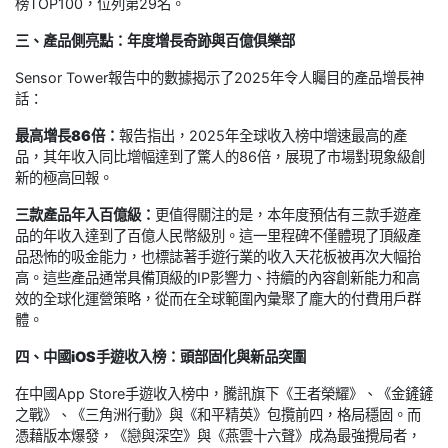
榜TOP100，位列第29名。
三、產品側亮點：年度增長奇跡與百億俱樂部
Sensor Tower報告中的數據揭示了2025年令人矚目的產品增長神
話：
最高增長86倍：
報告指出，2025年全球收入榜中增速最高的產
品，其年收入同比增幅達到了驚人的86倍，展現了市場對現象級創
新的極高回報。
三款產品年入百億級：
更值得關注的是，本年度預估有三款手遊產
品的年收入達到了百億人民幣級別。這一里程碑不僅體現了頂級產
品恐怖的吸金能力，也標誌著手遊行業的收入天花板被再次大幅抬
高。這些產品通常具備頂級的IP影響力、持續的內容創新能力和高
效的全球化運營策略，從而在全球範圍內彙聚了龐大的付費用戶群
體。
四、中國iOS手遊收入榜：頭部固化與新品突圍
在中國App Store手遊收入榜中，騰訊旗下《王者榮耀》、《金鏟鏟
之戰》、《三角洲行動》與《和平精英》包攬前四，格局穩固。而
憑藉版本爆發，《戀與深空》與《燕雲十六聲》成為最強攪局者，