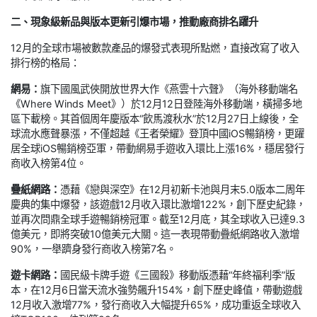
二、現象級新品與版本更新引爆市場，推動廠商排名躍升
12月的全球市場被數款產品的爆發式表現所點燃，直接改寫了收入
排行榜的格局：
網易：
旗下國風武俠開放世界大作《燕雲十六聲》（海外移動端名
《Where Winds Meet》）於12月12日登陸海外移動端，橫掃多地
區下載榜。其首個周年慶版本“飲馬渡秋水”於12月27日上線後，全
球流水應聲暴漲，不僅超越《王者榮耀》登頂中國iOS暢銷榜，更躍
居全球iOS暢銷榜亞軍，帶動網易手遊收入環比上漲16%，穩居發行
商收入榜第4位。
疊紙網路：
憑藉《戀與深空》在12月初新卡池與月末5.0版本二周年
慶典的集中爆發，該遊戲12月收入環比激增122%，創下歷史紀錄，
並再次問鼎全球手遊暢銷榜冠軍。截至12月底，其全球收入已達9.3
億美元，即將突破10億美元大關。這一表現帶動疊紙網路收入激增
90%，一舉躋身發行商收入榜第7名。
遊卡網路：
國民級卡牌手遊《三國殺》移動版憑藉“年終福利季”版
本，在12月6日當天流水強勢飆升154%，創下歷史峰值，帶動遊戲
12月收入激增77%，發行商收入大幅提升65%，成功重返全球收入