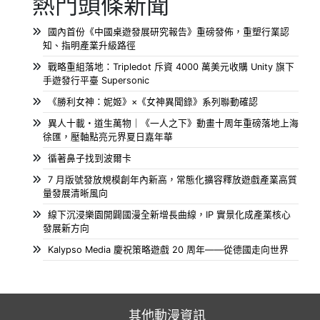
熱門頭條新聞
國內首份《中國桌遊發展研究報告》重磅發佈，重塑行業認
知、指明產業升級路徑
戰略重組落地：Tripledot 斥資 4000 萬美元收購 Unity 旗下
手遊發行平臺 Supersonic
《勝利女神：妮姬》×《女神異聞錄》系列聯動確認
異人十載・道生萬物｜《一人之下》動畫十周年重磅落地上海
徐匯，壓軸點亮元界夏日嘉年華
循著鼻子找到波爾卡
7 月版號發放規模創年內新高，常態化擴容釋放遊戲產業高質
量發展清晰風向
線下沉浸樂園開闢國漫全新增長曲線，IP 實景化成產業核心
發展新方向
Kalypso Media 慶祝策略遊戲 20 周年——從德國走向世界
其他動漫資訊