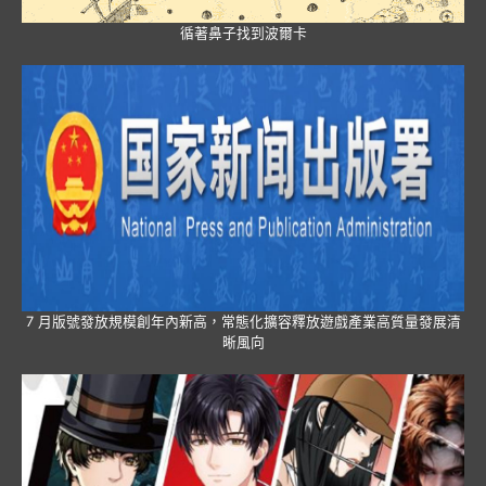
循著鼻子找到波爾卡
7 月版號發放規模創年內新高，常態化擴容釋放遊戲產業高質量發展清
晰風向