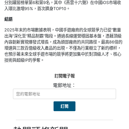
分別躍居榜單第6和第9名，其中《燕雲十六聲》在中國iOS市場收
入環比激增95%，首次躋身TOP10。
結語
2025年末的市場數據表明，中國手遊廠商的全球競爭力已從“數量
出海”深化至“精品制霸”階段。通過長線運營穩固基本盤，憑藉頂級
內容創新實現爆發式增長，成為頭部廠商的共同路徑。最高86倍的
增速與三款百億級收入產品的出現，不僅為行業樹立了新的標杆，
也預示著未來全球手遊市場的競爭將更加集中於對頂級人才、核心
技術與超級IP的爭奪。
訂閱電子報
電郵地址：