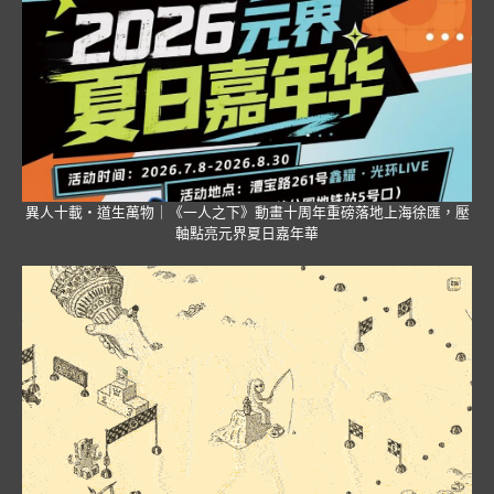
異人十載・道生萬物｜《一人之下》動畫十周年重磅落地上海徐匯，壓
軸點亮元界夏日嘉年華