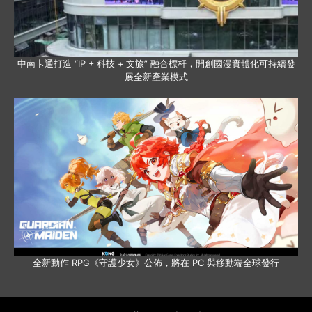
中南卡通打造 “IP + 科技 + 文旅” 融合標杆，開創國漫實體化可持續發
展全新產業模式
全新動作 RPG《守護少女》公佈，將在 PC 與移動端全球發行