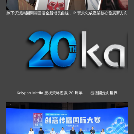
線下沉浸樂園開闢國漫全新增長曲線，IP 實景化成產業核心發展新方向
Kalypso Media 慶祝策略遊戲 20 周年——從德國走向世界