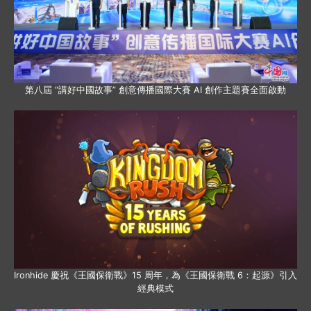
第八屆 “講好中國故事” 創意傳播國際大賽 AI 創作主題賽全面啟動
Ironhide 慶祝《王國保衛戰》15 周年，為《王國保衛戰 6：起源》引入
經典模式