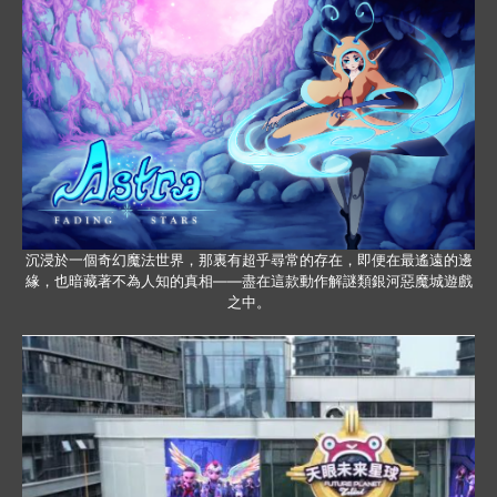
沉浸於一個奇幻魔法世界，那裏有超乎尋常的存在，即便在最遙遠的邊
緣，也暗藏著不為人知的真相——盡在這款動作解謎類銀河惡魔城遊戲
之中。