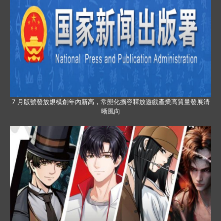
7 月版號發放規模創年內新高，常態化擴容釋放遊戲產業高質量發展清
晰風向