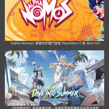
《Alpha Nomos》節奏同步戰鬥登陸 PlayStation 5 與 Xbox X/S
《阿特蘭晶核》夏季慶典回歸，海濱遐想更新攜新內容等你探索