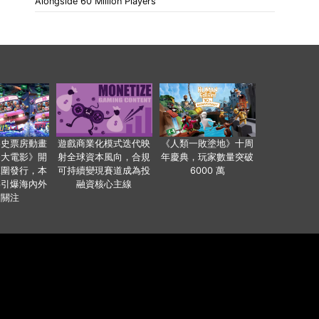
Alongside 60 Million Players
影史票房動畫
遊戲商業化模式迭代映
《人類一敗塗地》十周
爸大電影》開
射全球資本風向，合規
年慶典，玩家數量突破
範圍發行，本
可持續變現賽道成為投
6000 萬
事引爆海內外
融資核心主線
業關注