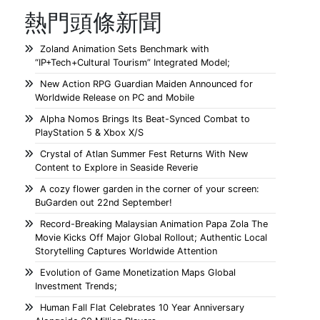
熱門頭條新聞
Zoland Animation Sets Benchmark with
“IP+Tech+Cultural Tourism” Integrated Model;
New Action RPG Guardian Maiden Announced for
Worldwide Release on PC and Mobile
Alpha Nomos Brings Its Beat-Synced Combat to
PlayStation 5 & Xbox X/S
Crystal of Atlan Summer Fest Returns With New
Content to Explore in Seaside Reverie
A cozy flower garden in the corner of your screen:
BuGarden out 22nd September!
Record-Breaking Malaysian Animation Papa Zola The
Movie Kicks Off Major Global Rollout; Authentic Local
Storytelling Captures Worldwide Attention
Evolution of Game Monetization Maps Global
Investment Trends;
Human Fall Flat Celebrates 10 Year Anniversary