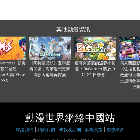
其他動漫資訊
a Nomos》節奏
《阿特蘭晶核》夏季慶
螢幕角落裏的溫馨小花
馬來西亞
步戰鬥登陸
典回歸，海濱遐想更新
園：BuGarden 將於 9
《佐拉爸
tion 5 與 Xbox
攜新內容等你探索
月 22 日發售！
啟全球大
X/S
土溫情敘
行
動漫世界網絡中國站
聯絡我們
|
關於我們
|
條款及細則
|
私隱政策
|
廣告機會