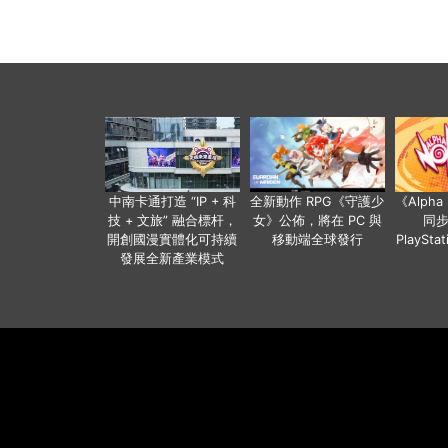
中南卡通打造 “IP + 科
全新動作 RPG《守護少
《Alph
技 + 文旅” 融合標杆，
女》公佈，將在 PC 與
同
開創國漫實體化可持續
移動端全球發行
PlaySta
發展全新產業模式