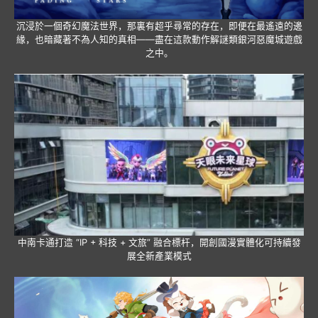
沉浸於一個奇幻魔法世界，那裏有超乎尋常的存在，即便在最遙遠的邊
緣，也暗藏著不為人知的真相——盡在這款動作解謎類銀河惡魔城遊戲
之中。
中南卡通打造 “IP + 科技 + 文旅” 融合標杆，開創國漫實體化可持續發
展全新產業模式