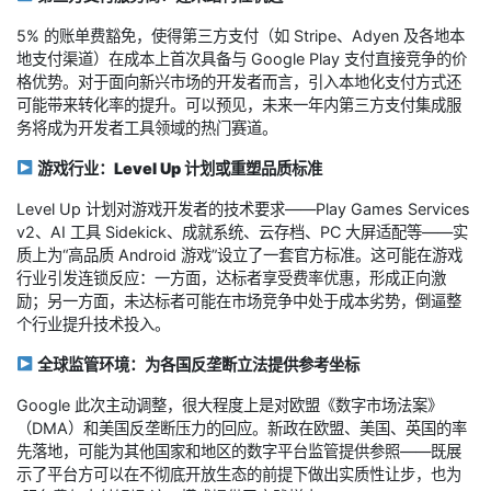
5% 的账单费豁免，使得第三方支付（如 Stripe、Adyen 及各地本
地支付渠道）在成本上首次具备与 Google Play 支付直接竞争的价
格优势。对于面向新兴市场的开发者而言，引入本地化支付方式还
可能带来转化率的提升。可以预见，未来一年内第三方支付集成服
务将成为开发者工具领域的热门赛道。
游戏行业：Level Up 计划或重塑品质标准
Level Up 计划对游戏开发者的技术要求——Play Games Services
v2、AI 工具 Sidekick、成就系统、云存档、PC 大屏适配等——实
质上为“高品质 Android 游戏”设立了一套官方标准。这可能在游戏
行业引发连锁反应：一方面，达标者享受费率优惠，形成正向激
励；另一方面，未达标者可能在市场竞争中处于成本劣势，倒逼整
个行业提升技术投入。
全球监管环境：为各国反垄断立法提供参考坐标
Google 此次主动调整，很大程度上是对欧盟《数字市场法案》
（DMA）和美国反垄断压力的回应。新政在欧盟、美国、英国的率
先落地，可能为其他国家和地区的数字平台监管提供参照——既展
示了平台方可以在不彻底开放生态的前提下做出实质性让步，也为