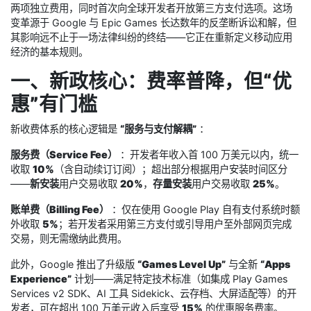
两项独立费用，同时首次向全球开发者开放第三方支付选项。这场
变革源于 Google 与 Epic Games 长达数年的反垄断诉讼和解，但
其影响远不止于一场法律纠纷的终结——它正在重新定义移动应用
经济的基本规则。
一、新政核心：费率普降，但“优
惠”有门槛
新收费体系的核心逻辑是
“服务与支付解耦”
：
服务费（Service Fee）
：开发者年收入首 100 万美元以内，统一
收取
10%
（含自动续订订阅）；超出部分根据用户安装时间区分
——
新安装
用户交易收取
20%
，
存量安装
用户交易收取
25%
。
账单费（Billing Fee）
：仅在使用 Google Play 自有支付系统时额
外收取
5%
；若开发者采用第三方支付或引导用户至外部网页完成
交易，则无需缴纳此费用。
此外，Google 推出了升级版
“Games Level Up”
与全新
“Apps
Experience”
计划——满足特定技术标准（如集成 Play Games
Services v2 SDK、AI 工具 Sidekick、云存档、大屏适配等）的开
发者，可在超出 100 万美元收入后享受
15%
的优惠服务费率。