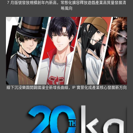
7 月版號發放規模創年內新高，常態化擴容釋放遊戲產業高質量發展清
晰風向
線下沉浸樂園開闢國漫全新增長曲線，IP 實景化成產業核心發展新方向