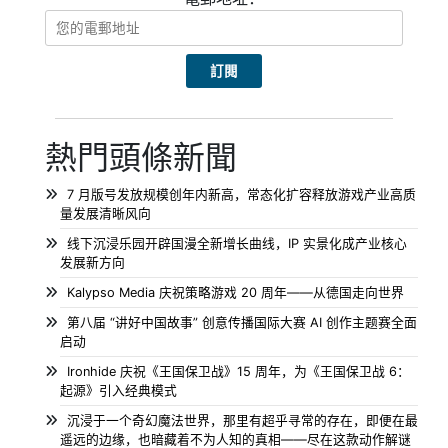
熱門頭條新聞
7 月版号发放规模创年内新高，常态化扩容释放游戏产业高质
量发展清晰风向
线下沉浸乐园开辟国漫全新增长曲线，IP 实景化成产业核心
发展新方向
Kalypso Media 庆祝策略游戏 20 周年——从德国走向世界
第八届 “讲好中国故事” 创意传播国际大赛 AI 创作主题赛全面
启动
Ironhide 庆祝《王国保卫战》15 周年，为《王国保卫战 6：
起源》引入经典模式
沉浸于一个奇幻魔法世界，那里有超乎寻常的存在，即便在最
遥远的边缘，也暗藏着不为人知的真相——尽在这款动作解谜