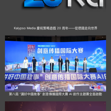
Kalypso Media 慶祝策略遊戲 20 周年——從德國走向世界
第八屆 “講好中國故事” 創意傳播國際大賽 AI 創作主題賽全面啟動