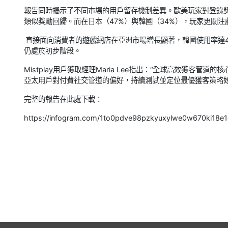
報告同時揭示了不同市場的用戶留存機制差異。歐美玩家對登錄獎
類似獎勵回歸。而在日本（47%）與韓國（34%），玩家更關
直接面向消費者的遊戲網店在亞洲市場增長顯著，韓國使用率達4
仍處於初步階段。
Mistplay用戶獲取經理Maria Lee指出：“全球高效獲客
亞太用戶對付費社交管道的偏好，持續測試並定位最優獲客策略始
完整的報告在此處下載：
https://infogram.com/1to0pdve98pzkyuxylwe0w670ki18e