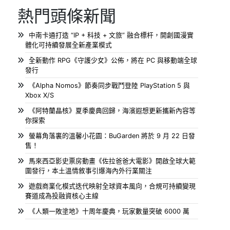
熱門頭條新聞
中南卡通打造 “IP + 科技 + 文旅” 融合標杆，開創國漫實
體化可持續發展全新產業模式
全新動作 RPG《守護少女》公佈，將在 PC 與移動端全球
發行
《Alpha Nomos》節奏同步戰鬥登陸 PlayStation 5 與
Xbox X/S
《阿特蘭晶核》夏季慶典回歸，海濱遐想更新攜新內容等
你探索
螢幕角落裏的溫馨小花園：BuGarden 將於 9 月 22 日發
售！
馬來西亞影史票房動畫《佐拉爸爸大電影》開啟全球大範
圍發行，本土溫情敘事引爆海內外行業關注
遊戲商業化模式迭代映射全球資本風向，合規可持續變現
賽道成為投融資核心主線
《人類一敗塗地》十周年慶典，玩家數量突破 6000 萬