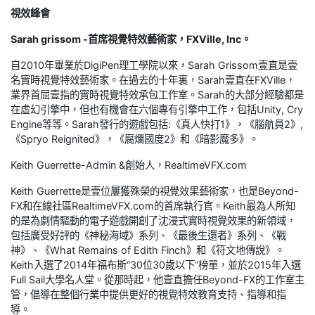
視效峰會
Sarah grissom -首席視覺特效藝術家，FXVille, Inc。
自2010年畢業於DigiPen理工學院以來，Sarah Grissom壹直是壹
名實時視覺特效藝術家。在過去的十年裏，Sarah壹直在FXVille，
業界首屈壹指的實時視覺特效承包工作室。Sarah的大部分經驗都是
在虛幻引擎中，但也有機會在六個專有引擎中工作，包括Unity, Cry
Engine等等。Sarah發行的遊戲包括:《真人快打1》，《腦航員2》,
《Spryo Reignited》，《腐爛國度2》和《暗影魔多》。
Keith Guerrette-Admin &創始人，RealtimeVFX.com
Keith Guerrette是壹位屢獲殊榮的視覺效果藝術家，也是Beyond-
FX和在線社區RealtimeVFX.com的首席執行官。Keith最為人所知
的是為劇情驅動的電子遊戲開創了沈浸式實時視覺效果的新領域，
包括廣受好評的《神秘海域》系列、《最後生還者》系列、《戰
神》、《What Remains of Edith Finch》和《符文地傳說》。
Keith入選了2014年福布斯“30位30歲以下”榜單，並於2015年入選
Full Sail大學名人堂。從那時起，他壹直擔任Beyond-FX的工作室主
管，倡導在整個行業中提供更好的視覺特效教育支持、指導和指
導。