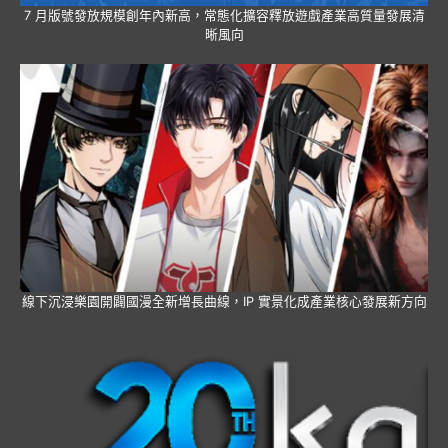
7 月版號發放規模創年內新高，常態化擴容釋放遊戲產業高質量發展清
晰風向
線下沉浸樂園開闢國漫全新增長曲線，IP 實景化成產業核心發展新方向