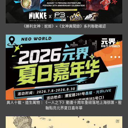
《勝利女神：妮姬》×《女神異聞錄》系列聯動確認
異人十載・道生萬物｜《一人之下》動畫十周年重磅落地上海徐匯，壓
軸點亮元界夏日嘉年華