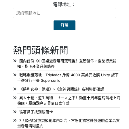
電郵地址：
熱門頭條新聞
國內首份《中國桌遊發展研究報告》重磅發佈，重塑行業認
知、指明產業升級路徑
戰略重組落地：Tripledot 斥資 4000 萬美元收購 Unity 旗下
手遊發行平臺 Supersonic
《勝利女神：妮姬》×《女神異聞錄》系列聯動確認
異人十載・道生萬物｜《一人之下》動畫十周年重磅落地上海
徐匯，壓軸點亮元界夏日嘉年華
循著鼻子找到波爾卡
7 月版號發放規模創年內新高，常態化擴容釋放遊戲產業高質
量發展清晰風向