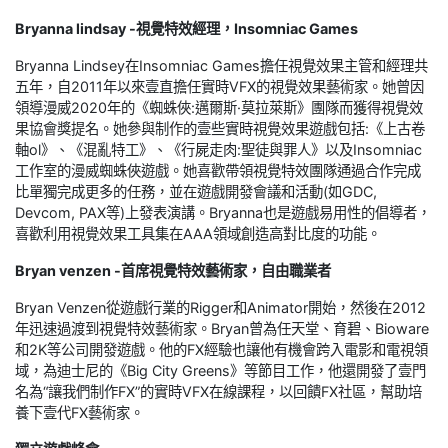
Bryanna lindsay -視覺特效經理，Insomniac Games
Bryanna Lindsey在Insomniac Games擔任視覺效果主管和經理共
五年，自2011年以來壹直擔任實時VFX的視覺效果藝術家。她曾因
領導漫威2020年的《蜘蛛俠:邁爾斯·莫拉萊斯》團隊而獲得視覺效
果協會獎提名。她參與制作的壹些實時視覺效果遊戲包括:《上古卷
軸ol》、《混亂特工》、《行屍走肉:聖徒與罪人》以及Insomniac
工作室的漫威蜘蛛俠遊戲。她喜歡帶領視覺特效團隊通過合作完成
比單獨完成更多的任務，並在遊戲開發會議和活動(如GDC,
Devcom, PAX等)上發表演講。Bryanna也是遊戲易用性的倡導者，
喜歡利用視覺效果工具集在AAA領域創造高對比度的功能。
Bryan venzen -首席視覺特效藝術家，自由職業者
Bryan Venzen從遊戲行業的Rigger和Animator開始，然後在2012
年迅速過渡到視覺特效藝術家。Bryan曾為任天堂、育碧、Bioware
和2K等公司開發遊戲。他的FX經驗也讓他有機會跨入電影和電視領
域，為迪士尼的《Big City Greens》等節目工作，他還開發了壹門
名為“讓我們制作FX”的實時VFX在線課程，以回饋FX社區，幫助培
養下壹代FX藝術家。