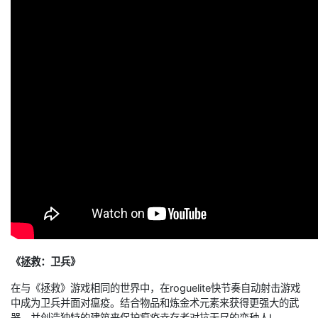
《拯救：卫兵》
在与《拯救》游戏相同的世界中，在roguelite快节奏自动射击游戏
中成为卫兵并面对瘟疫。结合物品和炼金术元素来获得更强大的武
器，并创造独特的建筑来保护瘟疫幸存者对抗无尽的变种人!