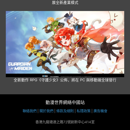
展全新產業模式
全新動作 RPG《守護少女》公佈，將在 PC 與移動端全球發行
動漫世界網絡中國站
聯絡我們
|
關於我們
|
條款及細則
|
私隱政策
|
廣告機會
香港九龍塘達之路72號創新中心414室