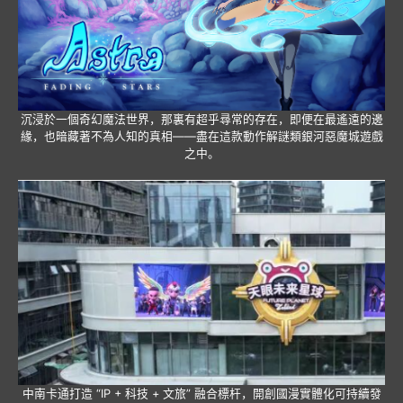
沉浸於一個奇幻魔法世界，那裏有超乎尋常的存在，即便在最遙遠的邊
緣，也暗藏著不為人知的真相——盡在這款動作解謎類銀河惡魔城遊戲
之中。
中南卡通打造 “IP + 科技 + 文旅” 融合標杆，開創國漫實體化可持續發