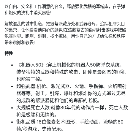
以自由、安全和工作满意的名义，释放强化武器的军械库，在子弹
和炮火的洗礼中消灭暴徒!
解放混乱的城市街道，摧毁帮派藏身处和武器仓库，追踪犯罪头目
的巢穴，让他看看他内心的颜色!在这款复古的街机射击游戏中摧毁
犯罪世界。跑啊，跳啊，找个掩体，用你自己的方式给法律和秩序
带来震撼和敬畏!
特性
《机器人50》:穿上机械化的机器人50防弹衣系统，
装备独特的武器和特殊的攻击，即使是最凶恶的罪犯
也能被干掉。
超强武器:机枪、激光武器、火箭、手榴弹、火焰喷射
器等等。射击，引爆，爆炸和爆炸你的方式通过无尽
的成群的帮派暴徒和他们的卑鄙的老板。
大规模死亡人数:就像80年代的动作片一样，死亡人数
将是极端和无情的。
街机品质:16位像素艺术图形，手绘动画，流畅的60
帧/秒游戏，史诗配乐。