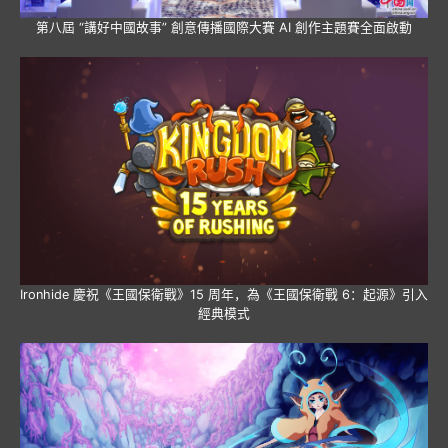
第八屆 “講好中國故事” 創意傳播國際大賽 AI 創作主題賽全面啟動
Ironhide 慶祝《王國保衛戰》15 周年，為《王國保衛戰 6：起源》引入
經典模式