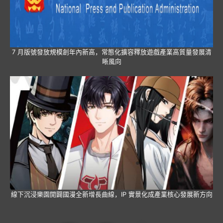
7 月版號發放規模創年內新高，常態化擴容釋放遊戲產業高質量發展清
晰風向
線下沉浸樂園開闢國漫全新增長曲線，IP 實景化成產業核心發展新方向