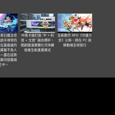
個奇幻魔法世
中南卡通打造 “IP + 科
全新動作 RPG《守護少
有超乎尋常的
技 + 文旅” 融合標杆，
女》公佈，將在 PC 與
便在最遙遠的
開創國漫實體化可持續
移動端全球發行
暗藏著不為人
發展全新產業模式
——盡在這款
類銀河惡魔城
之中。