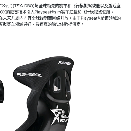
“公司”)(TSX: DBO)与全球领先的赛车和飞行模拟驾驶舱以及游戏座
OX的触觉技术引入Playseat®sim赛车底盘和飞行模拟驾驶舱。
并将在未来几周内向其全球经销商网络开放。由于Playseat®是该领域的
为模拟赛车领域最好、最逼真的触觉体验提供商。