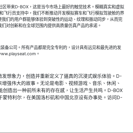
兴为我们的社区带来D-BOX，这是当今市场上最好的触觉技术。模糊真实和虚拟
员和飞行员支持中，我们不断推动开发模拟赛车和飞行模拟驾驶舱的界
我们将使我们的用户群能够体验到突破性的运动、纹理和振动同步，从而完
体现了我们对创新和在全球范围内提供高质量仿真产品的承诺。
的游戏装备公司。所有产品都是完全专利的，设计具有远见和最先进的发
layseat.com。
激发想象力，创造并重新定义了逼真的沉浸式娱乐体验。D-
来增强伟大的故事。无论是电影、视频游戏、音乐、休闲、
能创造出一种前所未有的存在感，让生活产生共鸣。D-BOX
位于蒙特利尔，在美国洛杉矶和中国北京设有办事处。访问D-