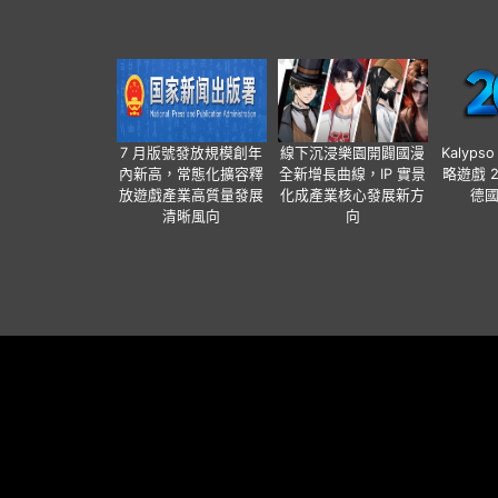
7 月版號發放規模創年
線下沉浸樂園開闢國漫
Kalyps
內新高，常態化擴容釋
全新增長曲線，IP 實景
略遊戲 
放遊戲產業高質量發展
化成產業核心發展新方
德
清晰風向
向