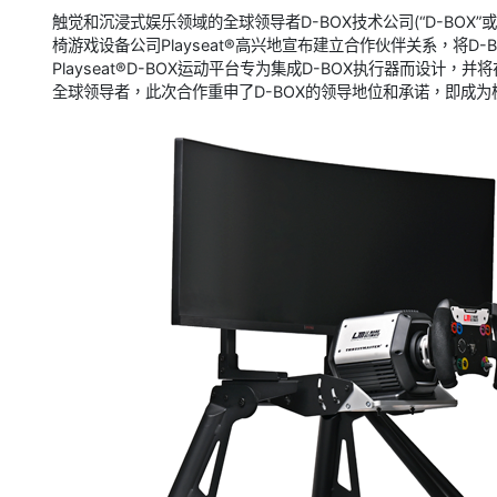
触觉和沉浸式娱乐领域的全球领导者D-BOX技术公司(“D-BOX”或
椅游戏设备公司Playseat®高兴地宣布建立合作伙伴关系，将D-B
Playseat®D-BOX运动平台专为集成D-BOX执行器而设计，
全球领导者，此次合作重申了D-BOX的领导地位和承诺，即成