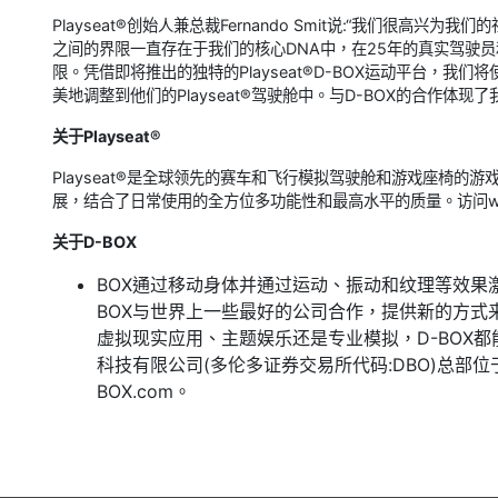
Playseat®创始人兼总裁Fernando Smit说:“我们很高
之间的界限一直存在于我们的核心DNA中，在25年的真实驾驶
限。凭借即将推出的独特的Playseat®D-BOX运动平台，
美地调整到他们的Playseat®驾驶舱中。与D-BOX的合作
关于Playseat®
Playseat®是全球领先的赛车和飞行模拟驾驶舱和游戏座椅
展，结合了日常使用的全方位多功能性和最高水平的质量。访问www.p
关于D-BOX
BOX通过移动身体并通过运动、振动和纹理等效果
BOX与世界上一些最好的公司合作，提供新的方式
虚拟现实应用、主题娱乐还是专业模拟，D-BOX都
科技有限公司(多伦多证券交易所代码:DBO)总部
BOX.com。