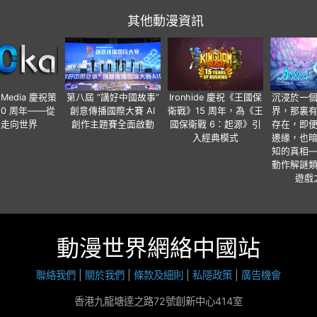
其他動漫資訊
o Media 慶祝策
第八屆 “講好中國故事”
Ironhide 慶祝《王國保
沉浸於一
20 周年——從
創意傳播國際大賽 AI
衛戰》15 周年，為《王
界，那裏
國走向世界
創作主題賽全面啟動
國保衛戰 6：起源》引
存在，即
入經典模式
邊緣，也
知的真相
動作解謎
遊戲
動漫世界網絡中國站
聯絡我們
|
關於我們
|
條款及細則
|
私隱政策
|
廣告機會
香港九龍塘達之路72號創新中心414室