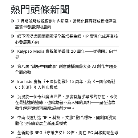
熱門頭條新聞
7 月版號發放規模創年內新高，常態化擴容釋放遊戲產業
高質量發展清晰風向
線下沉浸樂園開闢國漫全新增長曲線，IP 實景化成產業核
心發展新方向
Kalypso Media 慶祝策略遊戲 20 周年——從德國走向世
界
第八屆 “講好中國故事” 創意傳播國際大賽 AI 創作主題賽
全面啟動
Ironhide 慶祝《王國保衛戰》15 周年，為《王國保衛戰
6：起源》引入經典模式
沉浸於一個奇幻魔法世界，那裏有超乎尋常的存在，即便
在最遙遠的邊緣，也暗藏著不為人知的真相——盡在這款
動作解謎類銀河惡魔城遊戲之中。
中南卡通打造 “IP + 科技 + 文旅” 融合標杆，開創國漫實
體化可持續發展全新產業模式
全新動作 RPG《守護少女》公佈，將在 PC 與移動端全球